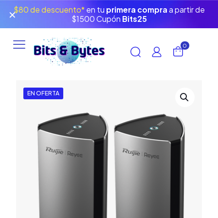
$80 de descuento*
en tu
primera compra
a partir de
✕
$1500 Cupón
Bits25
0
EN OFERTA