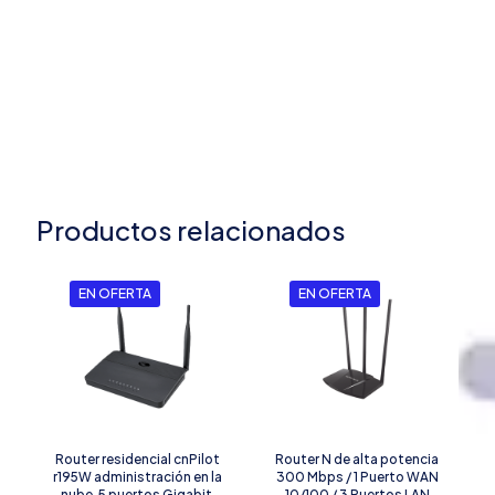
Productos relacionados
EN OFERTA
EN OFERTA
Router residencial cnPilot
Router N de alta potencia
r195W administración en la
300 Mbps / 1 Puerto WAN
nube, 5 puertos Gigabit,
10/100 / 3 Puertos LAN