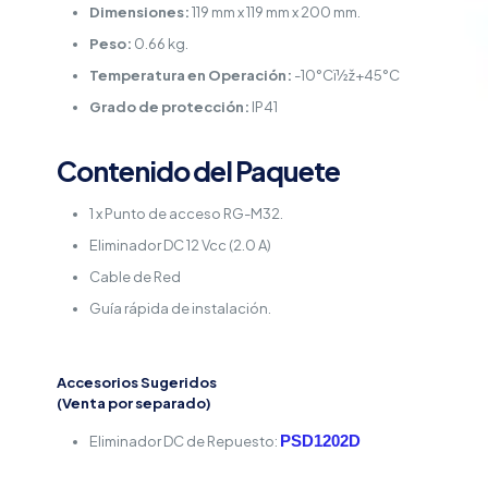
Dimensiones:
119 mm x 119 mm x 200 mm.
Peso:
0.66 kg.
Temperatura en Operación:
-10°Cï½ž+45°C
Grado de protección:
IP41
Contenido del Paquete
1 x Punto de acceso RG-M32.
Eliminador DC 12 Vcc (2.0 A)
Cable de Red
Guía rápida de instalación.
Accesorios Sugeridos
(Venta por separado)
PSD1202D
Eliminador DC de Repuesto: