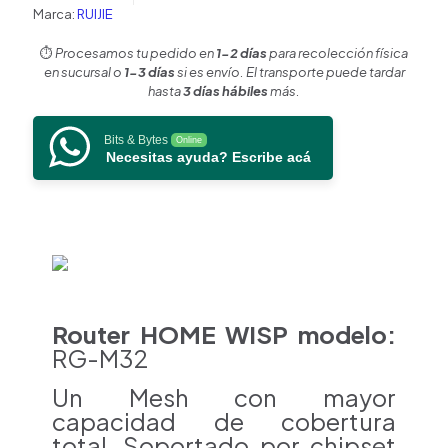
6
Marca:
RUIJIE
4x4
doble
⏱️
Procesamos tu pedido en
1-2 días
para recolección física
banda
en sucursal o
1-3 días
si es envío. El transporte puede tardar
1
hasta
3 días hábiles
más.
puerto
WAN
Bits & Bytes
Online
Gigabit
Necesitas ayuda? Escribe acá
y
4
puertos
LAN
Gigabit
cantidad
Router HOME WISP modelo:
RG-M32
Un Mesh con mayor
capacidad
de cobertura
total.
Soportado por chipset