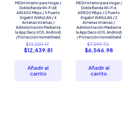
MESH Interior para Hogar /
MESH Interior para Hogar /
Doble Banda Wi-Fi 6E
Doble Banda Wi-Fi 6
AX5400 Mbps / 3 Puerto
AX1500 Mbps / 2 Puerto
Gigabit WAN/LAN / 4
Gigabit WAN/LAN / 2
Antenas Internas /
Antenas Internas /
Administración Mediante
Administración Mediante
la App Deco (iOS, Android)
la App Deco (iOS, Android)
/ Protección HomeShield
/ Protección HomeShield
El
El
$
13,220.17
$
7,099.72
precio
precio
El
El
$
12,439.81
$
6,546.98
original
original
precio
precio
era:
era:
actual
actual
$13,220.17.
$7,099.72
es:
es:
Añadir al
Añadir al
$12,439.81.
$6,546.9
carrito
carrito