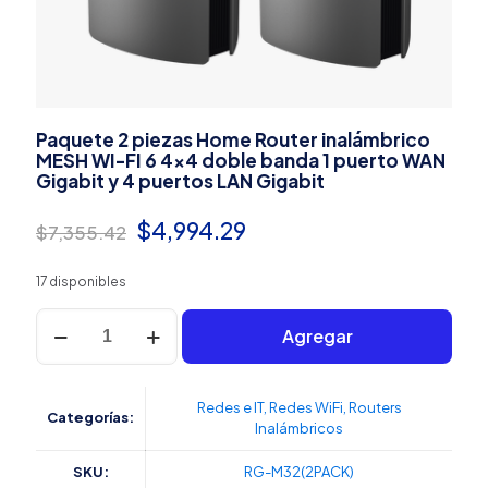
Paquete 2 piezas Home Router inalámbrico
MESH WI-FI 6 4×4 doble banda 1 puerto WAN
Gigabit y 4 puertos LAN Gigabit
El
El
$
4,994.29
$
7,355.42
precio
precio
17 disponibles
original
actual
Paquete
era:
es:
Agregar
2
piezas
$7,355.42.
$4,994.29.
Home
Router
Redes e IT
,
Redes WiFi
,
Routers
Categorías:
inalámbrico
Inalámbricos
MESH
WI-
SKU:
RG-M32(2PACK)
FI