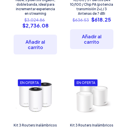
doble banda, ideal para
10/100 / Chip PA (potencia
incrementar experiencia
transmisión 2x) / 3
en streaming
Antenas de 7 dBi
El
El
El
$
618.25
$
3,024.86
$
636.53
precio
precio
precio
El
$
2,736.08
original
original
actual
precio
era:
era:
es:
actual
Añadir al
$3,024.86.
$636.53.
$618.2
es:
Añadir al
carrito
$2,736.08.
carrito
EN OFERTA
EN OFERTA
Kit 3 Routers Inalámbricos
Kit 3 Routers Inalámbricos