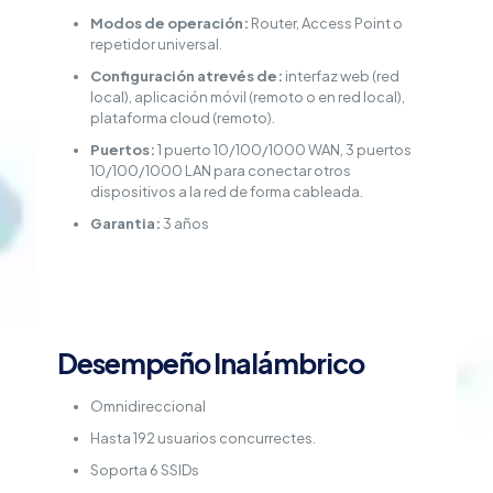
Modos de operación:
Router, Access Point o
repetidor universal.
Configuración atrevés de:
interfaz web (red
local), aplicación móvil (remoto o en red local),
plataforma cloud (remoto).
Puertos:
1 puerto 10/100/1000 WAN, 3 puertos
10/100/1000 LAN para conectar otros
dispositivos a la red de forma cableada.
Garantia:
3 años
Desempeño Inalámbrico
Omnidireccional
Hasta 192 usuarios concurrectes.
Soporta 6 SSIDs