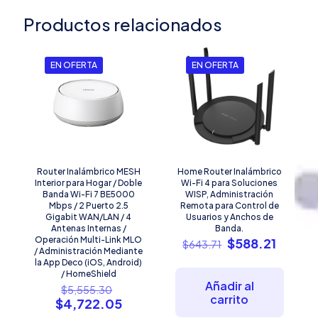
Productos relacionados
EN OFERTA
EN OFERTA
Router Inalámbrico MESH
Home Router Inalámbrico
Interior para Hogar / Doble
Wi-Fi 4 para Soluciones
Banda Wi-Fi 7 BE5000
WISP, Administración
Mbps / 2 Puerto 2.5
Remota para Control de
Gigabit WAN/LAN / 4
Usuarios y Anchos de
Antenas Internas /
Banda.
Operación Multi-Link MLO
El
El
$
588.21
$
643.71
/ Administración Mediante
precio
precio
la App Deco (iOS, Android)
original
actual
/ HomeShield
era:
es:
Añadir al
El
$
5,555.30
$643.71.
$588.2
carrito
precio
El
$
4,722.05
original
precio