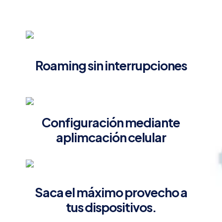
App
Deco
(iOS,
Android)
/
Protección
HomeShield
Roaming sin interrupciones
cantidad
Configuración mediante
aplimcación celular
Saca el máximo provecho a
tus dispositivos.