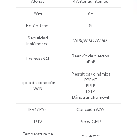
Atenas
4 Antenas Internas
WiFi
6E
Botón Reset
Sí
Seguridad
WPA/WPA2/WPA3
Inalámbrica
Reenvío de puertos
Reenvío NAT
uPnP
IP estática/ dinámica
PPPoE
Tipos de conexión
PPTP
WAN
L2TP
Bánda ancho móvil
IPV6/IPV4
Conexión WAN
IPTV
Proxy IGMP
Temperatura de
0 a 40° C