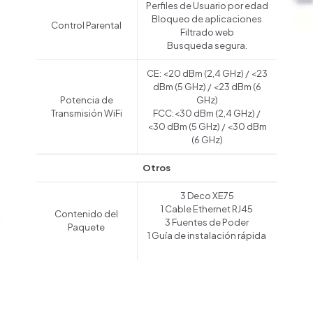
Perfiles de Usuario por edad
Bloqueo de aplicaciones
Control Parental
Filtrado web
Busqueda segura.
CE: <20 dBm (2,4 GHz) / <23
dBm (5 GHz) / <23 dBm (6
Potencia de
GHz)
Transmisión WiFi
FCC:<30 dBm (2,4 GHz) /
<30 dBm (5 GHz) / <30 dBm
(6 GHz)
Otros
3 Deco XE75
1 Cable Ethernet RJ45
Contenido del
3 Fuentes de Poder
Paquete
1 Guía de instalación rápida