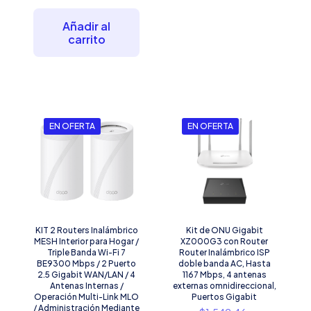
era:
actual
$5,555.30.
es:
Añadir al
$4,722.05.
carrito
EN OFERTA
EN OFERTA
KIT 2 Routers Inalámbrico
Kit de ONU Gigabit
MESH Interior para Hogar /
XZ000G3 con Router
Triple Banda Wi-Fi 7
Router Inalámbrico ISP
BE9300 Mbps / 2 Puerto
doble banda AC, Hasta
2.5 Gigabit WAN/LAN / 4
1167 Mbps, 4 antenas
Antenas Internas /
externas omnidireccional,
Operación Multi-Link MLO
Puertos Gigabit
/ Administración Mediante
El