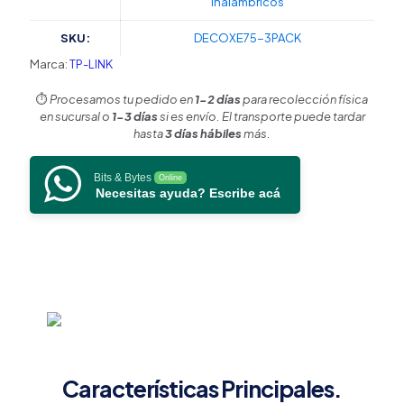
Inalámbricos
para
Hogar
SKU:
DECOXE75-3PACK
/
Doble
Marca:
TP-LINK
Banda
Wi-
⏱️
Procesamos tu pedido en
1-2 días
para recolección física
Fi
en sucursal o
1-3 días
si es envío. El transporte puede tardar
6E
hasta
3 días hábiles
más.
AX5400
Mbps
Bits & Bytes
Online
/
Necesitas ayuda? Escribe acá
3
Puerto
Gigabit
WAN/LAN
/
4
Antenas
Internas
/
Administración
Mediante
Características Principales.
la