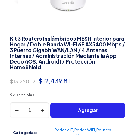
Kit 3 Routers Inalámbricos MESH Interior para
Hogar / Doble Banda Wi-Fi 6E AX5400 Mbps /
3 Puerto Gigabit WAN/LAN / 4 Antenas
Internas / Administración Mediante la App
Deco (iOS, Android) / Protección
HomeShield
El
El
$
12,439.81
$
13,220.17
precio
precio
9 disponibles
original
actual
Kit
era:
es:
Agregar
3
Routers
$13,220.17.
$12,439.81.
Inalámbricos
MESH
Redes e IT
,
Redes WiFi
,
Routers
Categorías:
Interior