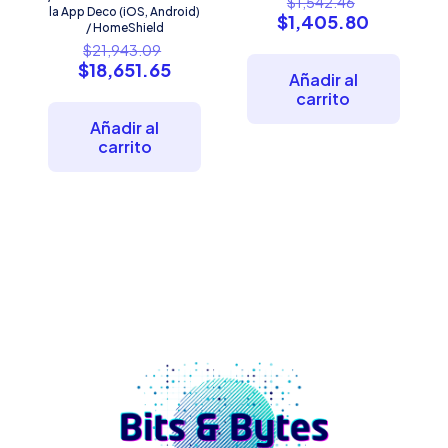
$
1,542.46
la App Deco (iOS, Android)
precio
El
$
1,405.80
/ HomeShield
original
precio
El
$
21,943.09
era:
actual
precio
El
$
18,651.65
$1,542.46
es:
Añadir al
original
precio
$1,405.8
carrito
era:
actual
$21,943.09.
es:
Añadir al
$18,651.65.
carrito