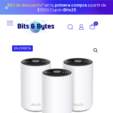
$80 de descuento*
en tu
primera compra
a partir de
✕
$1500 Cupón
Bits25
0
EN OFERTA