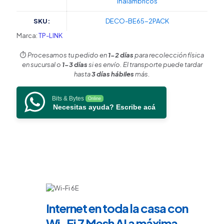
Inalámbricos
para
Hogar
SKU:
DECO-BE65-2PACK
/
Triple
Marca:
TP-LINK
Banda
Wi-
⏱️
Procesamos tu pedido en
1-2 días
para recolección física
Fi
en sucursal o
1-3 días
si es envío. El transporte puede tardar
7
hasta
3 días hábiles
más.
BE9300
Mbps
Bits & Bytes
Online
/
Necesitas ayuda? Escribe acá
2
Puerto
2.5
Gigabit
WAN/LAN
/
4
Antenas
Internas
/
Internet en toda la casa con
Operación
Multi-
Wi-Fi 7 Mesh AI a máxima