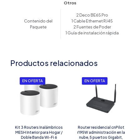
Otros
2 Deco BE65 Pro
Contenido del
1 Cable Ethernet RJ45
Paquete
2 Fuentes de Poder
1 Guía de instalación rápida
Productos relacionados
EN OFERTA
EN OFERTA
Kit 3 Routers Inalámbricos
Router residencial cnPilot
MESH Interior para Hogar /
r195W administración en la
Doble Banda Wi-Fi 6
nube, 5 puertos Gigabit,