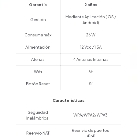
Garantía
2 años
Mediante Aplicación (iOS /
Gestión
Android)
Consuma máx
26 W
Alimentación
12 Vcc / 1.5A
Atenas
4 Antenas Internas
WiFi
6E
Botón Reset
Sí
Características
Seguridad
WPA/WPA2/WPA3
Inalámbrica
Reenvío de puertos
Reenvío NAT
uPnP