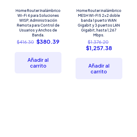
Home Router Inalámbrico
Home Router inalámbrico
Wi-Fi 4 para Soluciones
MESH WI-FI 5 2×2 doble
WISP, Administración
banda 1 puerto WAN
Remota para Control de
Gigabit y 3 puertos LAN
Usuarios y Anchos de
Gigabit, hasta 1,267
Banda.
Mbps.
El
El
El
$
380.39
$
416.30
$
1,376.20
precio
precio
precio
El
$
1,257.38
original
actual
original
precio
era:
es:
era:
actual
Añadir al
$416.30.
$380.39.
$1,376.20.
es:
carrito
Añadir al
$1,257.38
carrito