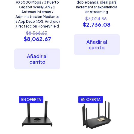
AX3000 Mbps / 3 Puerto
doble banda, ideal para
Gigabit WAN/LAN / 2
incrementar experiencia
Antenas Internas /
en streaming
Administración Mediante
El
$
3,024.86
la App Deco (iOS, Android)
precio
El
$
2,736.08
/ Protección HomeShield
original
precio
El
$
8,568.63
era:
actual
precio
El
$
8,062.67
$3,024.86
es:
Añadir al
original
precio
$2,736.0
carrito
era:
actual
$8,568.63.
es:
Añadir al
$8,062.67.
carrito
EN OFERTA
EN OFERTA