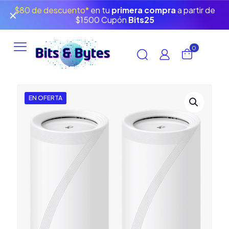
$80 de descuento*
en tu
primera compra
a partir de
✕
$1500 Cupón
Bits25
0
EN OFERTA