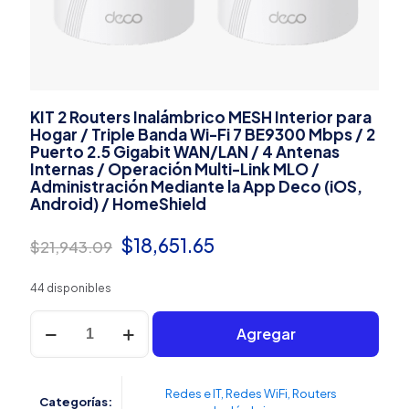
KIT 2 Routers Inalámbrico MESH Interior para
Hogar / Triple Banda Wi-Fi 7 BE9300 Mbps / 2
Puerto 2.5 Gigabit WAN/LAN / 4 Antenas
Internas / Operación Multi-Link MLO /
Administración Mediante la App Deco (iOS,
Android) / HomeShield
El
El
$
18,651.65
$
21,943.09
precio
precio
44 disponibles
original
actual
KIT
era:
es:
Agregar
2
Routers
$21,943.09.
$18,651.65.
Inalámbrico
MESH
Redes e IT
,
Redes WiFi
,
Routers
Categorías:
Interior