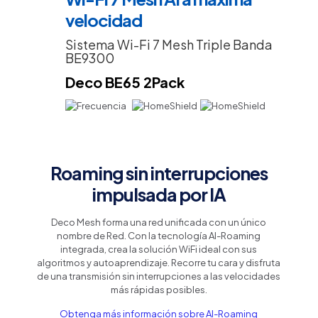
Link
velocidad
MLO
/
Sistema Wi-Fi 7 Mesh Triple Banda
Administración
BE9300
Mediante
la
Deco BE65 2Pack
App
Deco
(iOS,
Android)
/
HomeShield
cantidad
Roaming sin interrupciones
impulsada por IA
Deco Mesh forma una red unificada con un único
nombre de Red. Con la tecnología AI-Roaming
integrada, crea la solución WiFi ideal con sus
algoritmos y autoaprendizaje. Recorre tu cara y disfruta
de una transmisión sin interrupciones a las velocidades
más rápidas posibles.
Obtenga más información sobre AI-Roaming