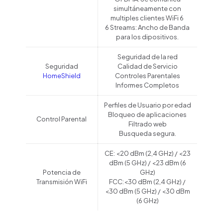
simultáneamente con
multiples clientes WiFi 6
6 Streams: Ancho de Banda
para los dipositivos.
Seguridad de la red
Seguridad
Calidad de Servicio
HomeShield
Controles Parentales
Informes Completos
Perfiles de Usuario por edad
Bloqueo de aplicaciones
Control Parental
Filtrado web
Busqueda segura.
CE: <20 dBm (2,4 GHz) / <23
dBm (5 GHz) / <23 dBm (6
Potencia de
GHz)
Transmisión WiFi
FCC:<30 dBm (2,4 GHz) /
<30 dBm (5 GHz) / <30 dBm
(6 GHz)