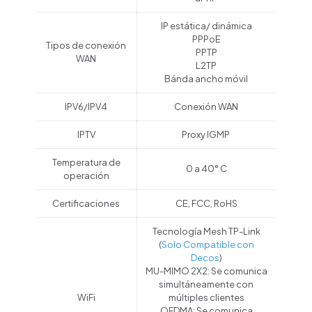
IP estática/ dinámica
PPPoE
Tipos de conexión
PPTP
WAN
L2TP
Bánda ancho móvil
IPV6/IPV4
Conexión WAN
IPTV
Proxy IGMP
Temperatura de
0 a 40° C
operación
Certificaciones
CE, FCC, RoHS
Tecnología Mesh TP-Link
(
Solo Compatible con
Decos
)
MU-MIMO 2X2: Se comunica
simultáneamente con
WiFi
múltiples clientes
OFDMA: Se comunica