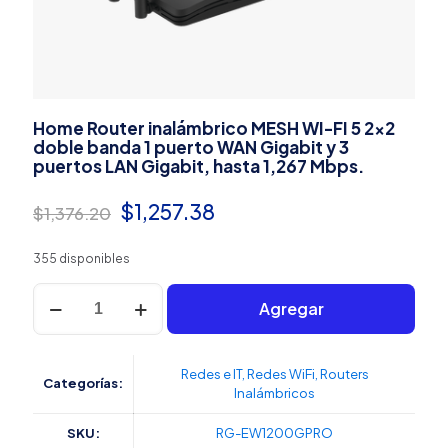
Home Router inalámbrico MESH WI-FI 5 2×2
doble banda 1 puerto WAN Gigabit y 3
puertos LAN Gigabit, hasta 1,267 Mbps.
El
El
$
1,257.38
$
1,376.20
precio
precio
355 disponibles
original
actual
Home
era:
es:
Agregar
Router
inalámbrico
$1,376.20.
$1,257.38.
MESH
WI-
Redes e IT
,
Redes WiFi
,
Routers
Categorías:
FI
Inalámbricos
5
2x2
SKU:
RG-EW1200GPRO
doble