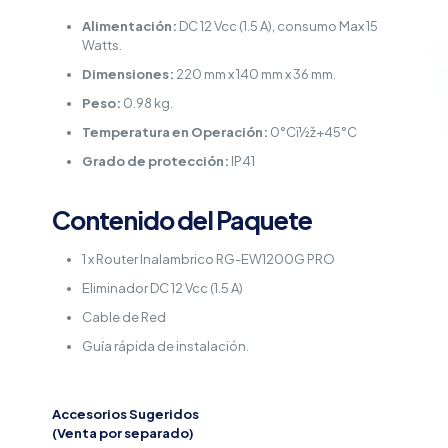
Alimentación:
DC 12 Vcc (1.5 A), consumo Max 15
Watts.
Dimensiones:
220 mm x 140 mm x 36 mm.
Peso:
0.98 kg.
Temperatura en Operación:
0°Cï½ž+45°C
Grado de protección:
IP41
Contenido del Paquete
1 x Router Inalambrico RG-EW1200G PRO
Eliminador DC 12 Vcc (1.5 A)
Cable de Red
Guía rápida de instalación.
Accesorios Sugeridos
(Venta por separado)