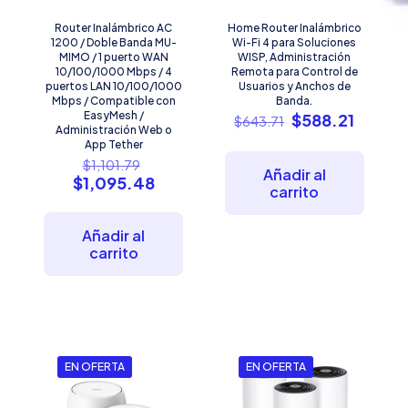
Router Inalámbrico AC
Home Router Inalámbrico
1200 / Doble Banda MU-
Wi-Fi 4 para Soluciones
MIMO / 1 puerto WAN
WISP, Administración
10/100/1000 Mbps / 4
Remota para Control de
puertos LAN 10/100/1000
Usuarios y Anchos de
Mbps / Compatible con
Banda.
EasyMesh /
El
El
$
588.21
$
643.71
Administración Web o
precio
precio
App Tether
original
actual
El
$
1,101.79
era:
es:
Añadir al
precio
El
$
1,095.48
$643.71.
$588.2
carrito
original
precio
era:
actual
$1,101.79.
es:
Añadir al
$1,095.48.
carrito
EN OFERTA
EN OFERTA