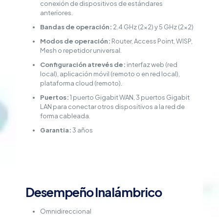
conexión de dispositivos de estándares
anteriores.
Bandas de operación:
2.4 GHz (2×2) y 5 GHz (2×2)
Modos de operación:
Router, Access Point, WISP,
Mesh o repetidor universal.
Configuración atrevés de:
interfaz web (red
local), aplicación móvil (remoto o en red local),
plataforma cloud (remoto).
Puertos:
1 puerto Gigabit WAN, 3 puertos Gigabit
LAN para conectar otros dispositivos a la red de
forma cableada.
Garantia:
3 años
Desempeño Inalámbrico
Omnidireccional