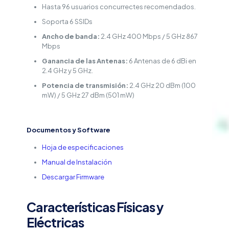
Hasta 96 usuarios concurrectes recomendados.
Soporta 6 SSIDs
Ancho de banda:
2.4 GHz 400 Mbps / 5 GHz 867
Mbps
Ganancia de las Antenas:
6 Antenas de 6 dBi en
2.4 GHz y 5 GHz.
Potencia de transmisión:
2.4 GHz 20 dBm (100
mW) / 5 GHz 27 dBm (501 mW)
Documentos y Software
Hoja de especificaciones
Manual de Instalación
Descargar Firmware
Características Físicas y
Eléctricas