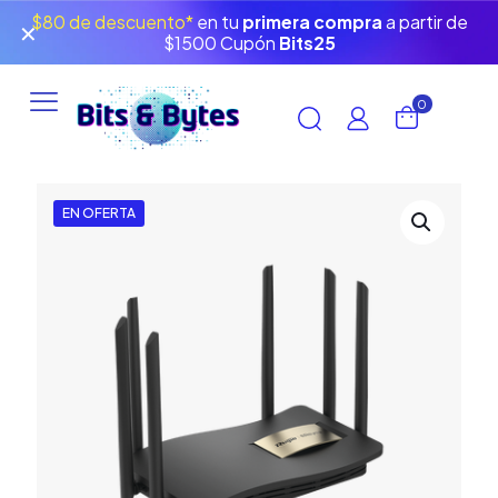
$80 de descuento*
en tu
primera compra
a partir de
✕
$1500 Cupón
Bits25
0
EN OFERTA