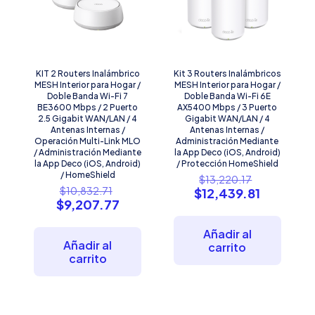
KIT 2 Routers Inalámbrico
Kit 3 Routers Inalámbricos
MESH Interior para Hogar /
MESH Interior para Hogar /
Doble Banda Wi-Fi 7
Doble Banda Wi-Fi 6E
BE3600 Mbps / 2 Puerto
AX5400 Mbps / 3 Puerto
2.5 Gigabit WAN/LAN / 4
Gigabit WAN/LAN / 4
Antenas Internas /
Antenas Internas /
Operación Multi-Link MLO
Administración Mediante
/ Administración Mediante
la App Deco (iOS, Android)
la App Deco (iOS, Android)
/ Protección HomeShield
/ HomeShield
El
$
13,220.17
El
precio
$
10,832.71
El
$
12,439.81
precio
El
$
9,207.77
original
precio
original
precio
era:
actual
era:
actual
$13,220.1
es:
Añadir al
$10,832.71.
es:
Añadir al
$12,439.8
carrito
$9,207.77.
carrito