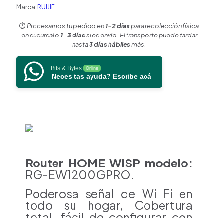
banda
Marca:
RUIJIE
1
puerto
⏱️
Procesamos tu pedido en
1-2 días
para recolección física
WAN
en sucursal o
1-3 días
si es envío. El transporte puede tardar
Gigabit
hasta
3 días hábiles
más.
y
3
Bits & Bytes
Online
puertos
Necesitas ayuda? Escribe acá
LAN
Gigabit,
hasta
1,267
Mbps.
cantidad
Router HOME WISP modelo:
RG-EW1200GPRO.
Poderosa señal de Wi Fi en
todo su hogar,
Cobertura
total, fácil de configurar con