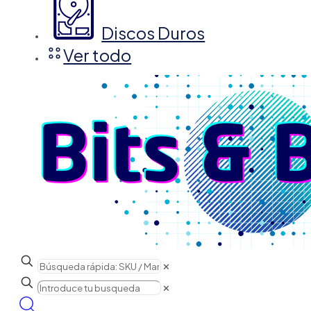
Discos Duros
Ver todo
✕
✕