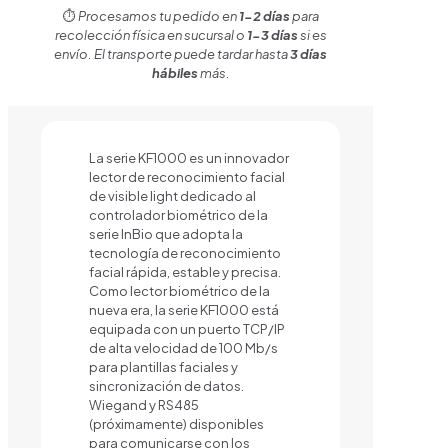
⏱️
Procesamos tu pedido en
1-2 días
para
recolección física en sucursal o
1-3 días
si es
envío. El transporte puede tardar hasta
3 días
hábiles
más.
La serie KF1000 es un innovador
lector de reconocimiento facial
de visible light dedicado al
controlador biométrico de la
serie InBio que adopta la
tecnología de reconocimiento
facial rápida, estable y precisa.
Como lector biométrico de la
nueva era, la serie KF1000 está
equipada con un puerto TCP/IP
de alta velocidad de 100 Mb/s
para plantillas faciales y
sincronización de datos.
Wiegand y RS485
(próximamente) disponibles
para comunicarse con los