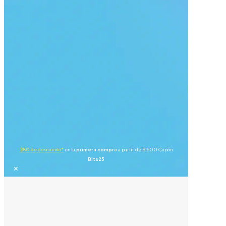
$80 de descuento*
en tu
primera compra
a partir de $1500 Cupón
Bits25
✕