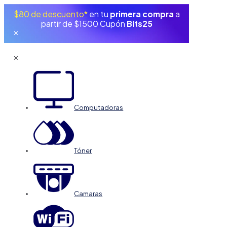
$80 de descuento*
en tu
primera compra
a
partir de $1500 Cupón
Bits25
✕
✕
Computadoras
Tóner
Camaras