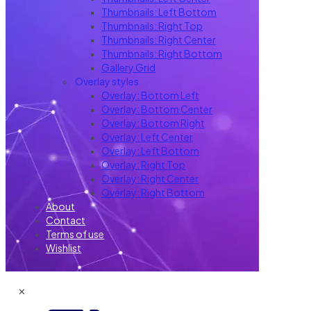
Thumbnails: Left Bottom
Thumbnails: Right Top
Thumbnails: Right Center
Thumbnails: Right Bottom
Gallery Grid
Overlay styles
Overlay: Bottom Left
Overlay: Bottom Center
Overlay: Bottom Right
Overlay: Left Center
Overlay: Left Bottom
Overlay: Right Top
Overlay: Right Center
Overlay: Right Bottom
About
Contact
Terms of use
Wishlist
✕