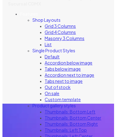
Sucursal CDMX
Features
Shop Layouts
Grid 3 Columns
Grid 4 Columns
Masonry 3 Columns
List
Single Product Styles
Default
Accordion below image
Tabs below image
Accordion next to image
Tabs next to image
Out of stock
On sale
Custom template
Product gallery styles
Thumbnails: Bottom Left
Thumbnails: Bottom Center
Thumbnails: Bottom Right
Thumbnails: Left Top
Thumbnails: Left Center