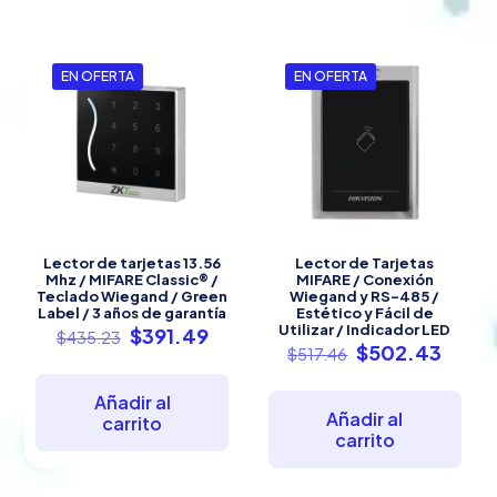
EN OFERTA
EN OFERTA
Lector de tarjetas 13.56
Lector de Tarjetas
Mhz / MIFARE Classic® /
MIFARE / Conexión
Teclado Wiegand / Green
Wiegand y RS-485 /
Label / 3 años de garantía
Estético y Fácil de
Utilizar / Indicador LED
El
El
$
391.49
$
435.23
El
El
$
502.43
precio
precio
$
517.46
precio
preci
original
actual
original
actua
era:
es:
Añadir al
era:
es:
$435.23.
$391.49.
Añadir al
carrito
$517.46.
$502.
carrito