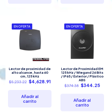
EN OFERTA
EN OFERTA
Lector de proximidad de
Lector de Proximidad EM
alto alcance, hasta 60
125 kHz / Wiegand 26 Bits
cm, 125 kHz
/ IP65 / Exterior / Plástico
ABS
El
El
$
4,628.91
$
5,233.22
El
El
$
344.25
precio
precio
$
374.38
precio
preci
original
actual
original
actua
era:
es:
Añadir al
era:
es:
$5,233.22.
$4,628.91.
Añadir al
carrito
$374.38.
$344.
carrito