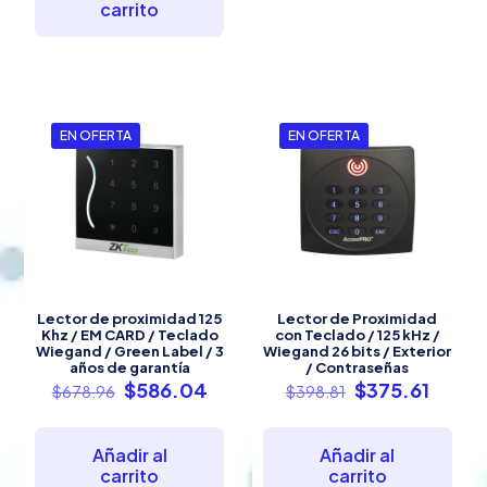
$20,599.74.
carrito
EN OFERTA
EN OFERTA
Lector de proximidad 125
Lector de Proximidad
Khz / EM CARD / Teclado
con Teclado / 125 kHz /
Wiegand / Green Label / 3
Wiegand 26 bits / Exterior
años de garantía
/ Contraseñas
El
El
El
El
$
586.04
$
375.61
$
678.96
$
398.81
precio
precio
precio
preci
original
actual
original
actual
era:
es:
era:
es:
Añadir al
Añadir al
$678.96.
$586.04.
$398.81.
$375.6
carrito
carrito