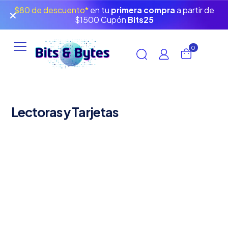
$80 de descuento*
en tu
primera compra
a partir de
✕
$1500 Cupón
Bits25
0
Lectoras y Tarjetas