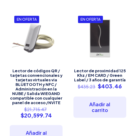
EN OFERTA
EN OFERTA
Lector de códigos QR /
Lector de proximidad 125
tarjetas convencionales y
Khz / EM CARD / Green
tarjetas virtuales via
Label / 3 años de garantía
BLUETOOTH y NFC /
El
El
$
403.46
$
435.23
Administración en la
precio
preci
NUBE / Salida WIEGAND
original
actua
compatible con cualquier
era:
es:
panel de acceso /NVITE
Añadir al
El
$435.23.
$403
$
21,715.47
carrito
precio
El
$
20,599.74
original
precio
era:
actual
$21,715.47.
es:
Añadir al