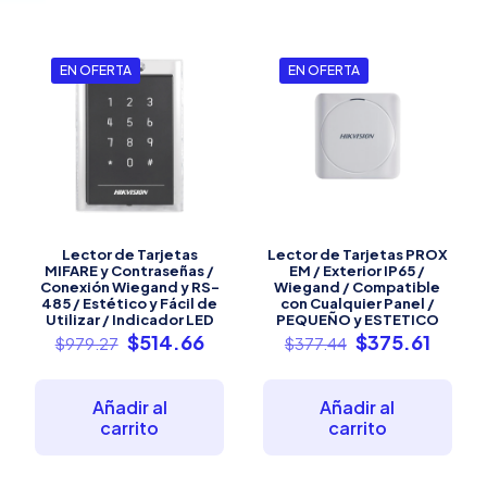
EN OFERTA
EN OFERTA
Lector de Tarjetas
Lector de Tarjetas PROX
MIFARE y Contraseñas /
EM / Exterior IP65 /
Conexión Wiegand y RS-
Wiegand / Compatible
485 / Estético y Fácil de
con Cualquier Panel /
Utilizar / Indicador LED
PEQUEÑO y ESTETICO
El
El
El
El
$
514.66
$
375.61
$
979.27
$
377.44
precio
precio
precio
preci
original
actual
original
actua
era:
es:
era:
es:
Añadir al
Añadir al
$979.27.
$514.66.
$377.44.
$375.6
carrito
carrito