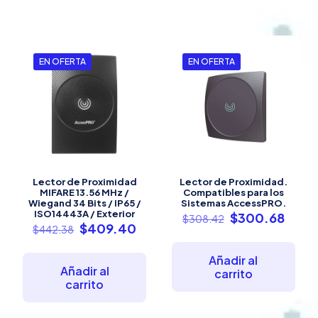
EN OFERTA
EN OFERTA
Lector de Proximidad
Lector de Proximidad.
MIFARE 13.56 MHz /
Compatibles para los
Wiegand 34 Bits / IP65 /
Sistemas AccessPRO.
ISO14443A / Exterior
El
El
$
300.68
$
308.42
El
El
$
409.40
precio
preci
$
442.38
precio
precio
original
actua
original
actual
era:
es:
Añadir al
era:
es:
$308.42.
$300
Añadir al
carrito
$442.38.
$409.40.
carrito