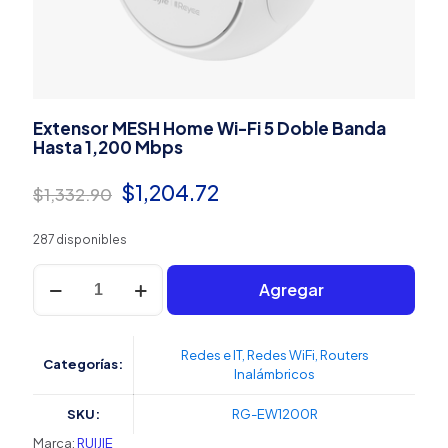
Extensor MESH Home Wi-Fi 5 Doble Banda
Hasta 1,200 Mbps
El
El
$
1,204.72
$
1,332.90
precio
precio
287 disponibles
original
actual
Extensor
era:
es:
Agregar
MESH
Home
$1,332.90.
$1,204.72.
Wi-
Fi
Redes e IT
,
Redes WiFi
,
Routers
Categorías:
5
Inalámbricos
Doble
Banda
SKU:
RG-EW1200R
Hasta
1,200
Marca:
RUIJIE