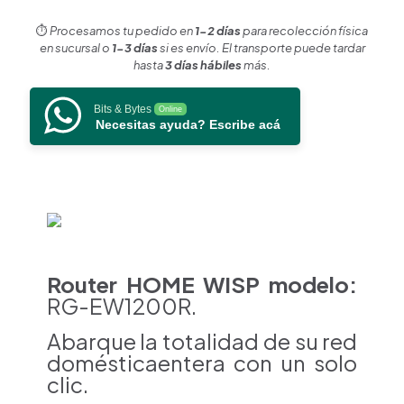
Mbps
cantidad
⏱️
Procesamos tu pedido en
1-2 días
para recolección física
en sucursal o
1-3 días
si es envío. El transporte puede tardar
hasta
3 días hábiles
más.
Bits & Bytes
Online
Necesitas ayuda? Escribe acá
Router HOME WISP modelo:
RG-EW1200R.
Abarque la totalidad de su red
domésticaentera
con un solo
clic.