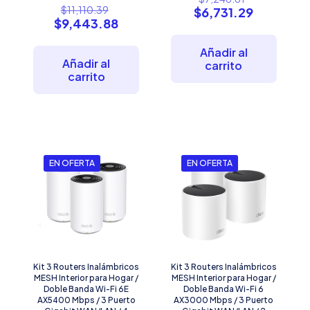
El
precio
$
11,110.39
El
$
6,731.29
precio
El
$
9,443.88
original
precio
original
precio
era:
actual
era:
actual
$7,246.61.
es:
Añadir al
$11,110.39.
es:
Añadir al
$6,731.29
carrito
$9,443.88.
carrito
EN OFERTA
EN OFERTA
Kit 3 Routers Inalámbricos
Kit 3 Routers Inalámbricos
MESH Interior para Hogar /
MESH Interior para Hogar /
Doble Banda Wi-Fi 6E
Doble Banda Wi-Fi 6
AX5400 Mbps / 3 Puerto
AX3000 Mbps / 3 Puerto