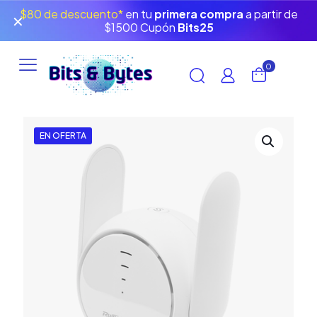
$80 de descuento*
en tu
primera compra
a partir de
✕
$1500 Cupón
Bits25
0
EN OFERTA