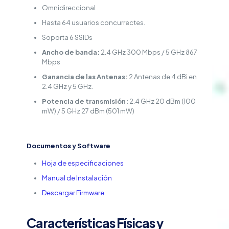
Omnidireccional
Hasta 64 usuarios concurrectes.
Soporta 6 SSIDs
Ancho de banda:
2.4 GHz 300 Mbps / 5 GHz 867
Mbps
Ganancia de las Antenas:
2 Antenas de 4 dBi en
2.4 GHz y 5 GHz.
Potencia de transmisión:
2.4 GHz 20 dBm (100
mW) / 5 GHz 27 dBm (501 mW)
Documentos y Software
Hoja de especificaciones
Manual de Instalación
Descargar Firmware
Características Físicas y