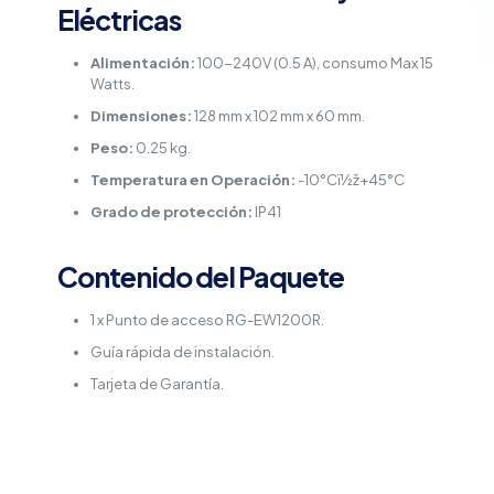
Eléctricas
Alimentación:
100-240V (0.5 A), consumo Max 15
Watts.
Dimensiones:
128 mm x 102 mm x 60 mm.
Peso:
0.25 kg.
Temperatura en Operación:
-10°Cï½ž+45°C
Grado de protección:
IP41
Contenido del Paquete
1 x Punto de acceso RG-EW1200R.
Guía rápida de instalación.
Tarjeta de Garantía.