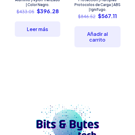
| Color Negro.
Protocolos de Carga | ABS
El
El
| Ignifugo.
$
396.28
$
433.05
El
El
$
567.11
precio
precio
$
846.52
precio
precio
original
actual
original
actual
era:
es:
Leer más
era:
es:
$433.05.
$396.28.
Añadir al
$846.52.
$567.11
carrito