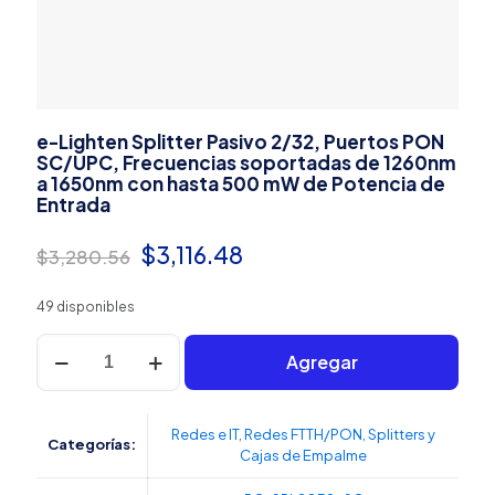
e-Lighten Splitter Pasivo 2/32, Puertos PON
SC/UPC, Frecuencias soportadas de 1260nm
a 1650nm con hasta 500 mW de Potencia de
Entrada
El
El
$
3,116.48
$
3,280.56
precio
precio
49 disponibles
original
actual
e-
era:
es:
Agregar
Lighten
Splitter
$3,280.56.
$3,116.48.
Pasivo
2/32,
Redes e IT
,
Redes FTTH/PON
,
Splitters y
Categorías:
Puertos
Cajas de Empalme
PON
SC/UPC,