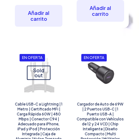
original
actual
original
actual
era:
es:
Añadir al
era:
es:
$446.11.
$301.4
Añadir al
carrito
$76.17.
$68.34.
carrito
EN OFERTA
EN OFERTA
Sold
out
Cable USB-C a Lightning | 1
Cargador de Auto de 69W
Metro | Certificado MFi |
| 2 Puertos USB-C | 1
Carga Rápida 60W | 480
Puerto USB-A |
Mbps | Conector C94 |
Compatible con Vehículos
Adecuado para iPhone,
de 12 y 24 VCD | Chip
iPad y iPod | Protección
Inteligente | Diseño
Integrada | Caja de
Compacto | Multi
Aluminio | Nylon Trenzado
Protección | Múltiples