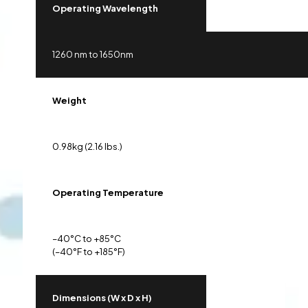
Operating Wavelength
1260 nm to 1650nm
Weight
0.98kg (2.16 lbs.)
Operating Temperature
–40°C to +85°C
(–40°F to +185°F)
Dimensions (W x D x H)