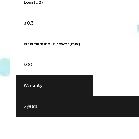
Loss (dB)
≤ 0.3
Maximum Input Power (mW)
500
Warranty
3 years