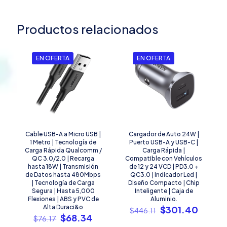
Productos relacionados
EN OFERTA
EN OFERTA
Cable USB-A a Micro USB |
Cargador de Auto 24W |
1 Metro | Tecnología de
Puerto USB-A y USB-C |
Carga Rápida Qualcomm /
Carga Rápida |
QC 3.0/2.0 | Recarga
Compatible con Vehículos
hasta 18W | Transmisión
de 12 y 24 VCD | PD3.0 +
de Datos hasta 480Mbps
QC3.0 | Indicador Led |
| Tecnología de Carga
Diseño Compacto | Chip
Segura | Hasta 5,000
Inteligente | Caja de
Flexiones | ABS y PVC de
Aluminio.
Alta Duraci&o
El
El
$
301.40
$
446.11
El
El
$
68.34
precio
precio
$
76.17
precio
precio