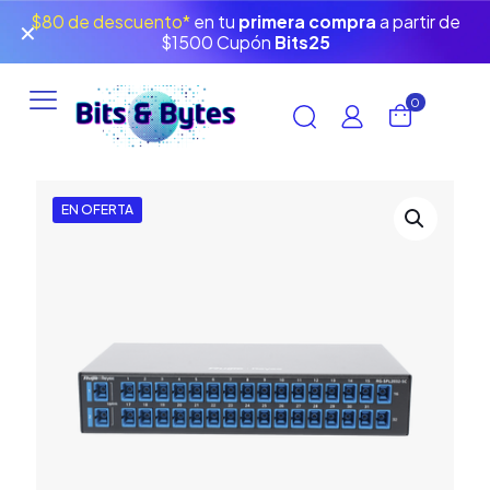
$80 de descuento*
en tu
primera compra
a partir de
✕
$1500 Cupón
Bits25
0
EN OFERTA