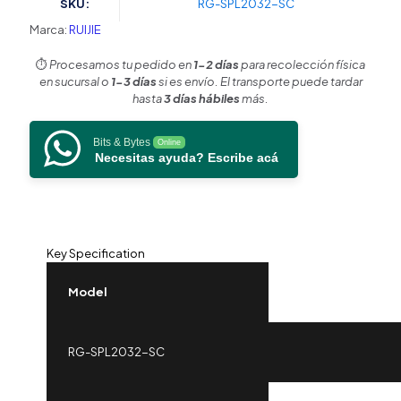
SKU:
RG-SPL2032-SC
Frecuencias
soportadas
Marca:
RUIJIE
de
1260nm
⏱️
Procesamos tu pedido en
1-2 días
para recolección física
a
en sucursal o
1-3 días
si es envío. El transporte puede tardar
1650nm
hasta
3 días hábiles
más.
con
hasta
Bits & Bytes
Online
500
Necesitas ayuda? Escribe acá
mW
de
Potencia
de
Entrada
cantidad
Key Specification
Model
RG-SPL2032-SC