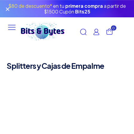
$80 de descuento*
en tu
primera compra
a partir de
✕
$1500 Cupón
Bits25
0
Splitters y Cajas de Empalme