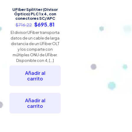
UFiber Splitter (Divisor
Óptico) PLC 1 x 4, con
conectores SC/APC
El
El
$
695.81
$
716.22
precio
precio
El divisor UFiber transporta
original
actual
datos de un cable de larga
era:
es:
distancia de un UFiber OLT
$716.22.
$695.81.
y los comparte con
múltiples ONU de UFiber.
Disponible con 4,
[…]
Añadir al
carrito
Añadir al
carrito