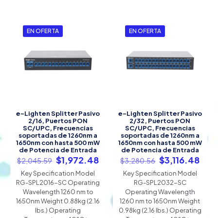
EN OFERTA
EN OFERTA
e-Lighten Splitter Pasivo
e-Lighten Splitter Pasivo
2/16, Puertos PON
2/32, Puertos PON
SC/UPC, Frecuencias
SC/UPC, Frecuencias
soportadas de 1260nm a
soportadas de 1260nm a
1650nm con hasta 500 mW
1650nm con hasta 500 mW
de Potencia de Entrada
de Potencia de Entrada
El
El
El
El
$
1,972.48
$
3,116.48
$
2,045.59
$
3,280.56
precio
precio
precio
prec
Key Specification Model
Key Specification Model
original
actual
original
actu
RG-SPL2016-SC Operating
RG-SPL2032-SC
era:
es:
era:
es:
Wavelength 1260 nm to
Operating Wavelength
$2,045.59.
$1,972.48.
$3,280.56.
$3,1
1650nm Weight 0.88kg (2.16
1260 nm to 1650nm Weight
lbs.) Operating
0.98kg (2.16 lbs.) Operating