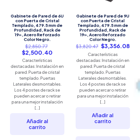
Gabinete de Pared de 6U
Gabinete de Pared de 9U
con Puerta de Cristal
con Puerta de Cristal
Templado, 479.5 mm de
Templado, 479.5 mm de
Profundidad, Rack de
Profundidad, Rack de
19», Acero Reforzado
19», Acero Reforzado
Color Negro.
Color Negro.
El
El
El
$
3,356.08
$
2,850.77
$
3,820.47
precio
precio
pre
El
$
2,500.40
Características
original
original
act
precio
Características
destacadas: Instalación en
era:
era:
es:
actual
destacadas: Instalación en
pared. Puerta de cristal
$2,850.77.
$3,820.47.
$3,
es:
pared. Puerta de cristal
templado. Puertas
$2,500.40.
templado. Puertas
Laterales desmontables.
Laterales desmontables.
Los 4 postes de rack se
Los 4 postes de rack se
pueden acercar o retirar
pueden acercar o retirar
para una mejor instalación
para una mejor instalación
[…]
[…]
Añadir al
Añadir al
carrito
carrito