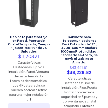
Gabinete para Montaje
Gabinete para
en Pared, Puerta de
Telecomunicaciones
Cristal Templado, Cuerpo
Rack Estándar de 19″,
Fijo con Rack 19″ de 24
42UR, 600 mm Ancho x
Unidades
1000 mm Profundidad.
Fabricado en Acero, Se
$
11,208.31
envía el Gabinete
Armado.
Características
El
Destacadas: Tipo de
$
43,441.81
precio
El
$
38,228.82
Instalación: Pared. Ventana
original
precio
de cristal templado.
Características
era:
actual
Laterales desmontables.
Destacadas: Tipo de
$43,441.8
es:
Los 4 Postes racks se
Instalación: Piso. Puerta
$38,228
pueden acercar o retirar
frontal con cierre de
para una mejor instalación
seguridad en 3 puntos y
[…]
con ventana de cristal
templado. Laterales