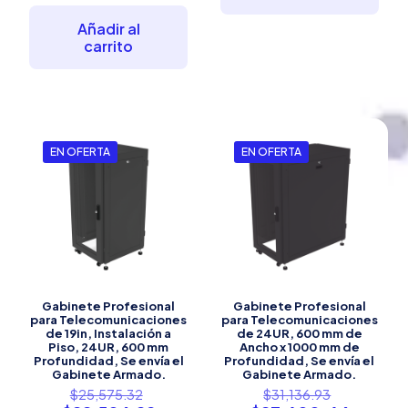
Añadir al
carrito
EN OFERTA
EN OFERTA
Gabinete Profesional
Gabinete Profesional
para Telecomunicaciones
para Telecomunicaciones
de 19in, Instalación a
de 24UR, 600 mm de
Piso, 24UR, 600 mm
Ancho x 1000 mm de
Profundidad, Se envía el
Profundidad, Se envía el
Gabinete Armado.
Gabinete Armado.
El
El
$
25,575.32
$
31,136.93