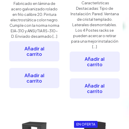
precio
precio
Características
Fabricado en lámina de
original
actual
Destacadas: Tipo de
acero galvanizado rolado
era:
es:
Instalación: Pared. Ventana
en frío calibre 20. Pintura
$2,364.18.
$2,080.41.
de cristal templado.
electrostática color negro.
Laterales desmontables.
Cumple con la norma norma
Los 4 Postes racks se
EIA-310 y ANSI/TIA RS-310-
pueden acercar o retirar
D. Enviado desarmado
[…]
para una mejor instalación
[…]
Añadir al
carrito
Añadir al
carrito
Añadir al
carrito
Añadir al
carrito
EN OFERTA