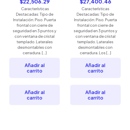
precio
precio
El
El
$
22,506.29
$
27,400.46
original
original
precio
precio
Características
Características
era:
era:
actual
actual
Destacadas: Tipo de
Destacadas: Tipo de
$25,575.32.
$31,136.9
es:
es:
Instalación: Piso. Puerta
Instalación: Piso. Puerta
$22,506.29.
$27,40
frontal con cierre de
frontal con cierre de
seguridad en 3 puntos y
seguridad en 3 puntos y
con ventana de cristal
con ventana de cristal
templado. Laterales
templado. Laterales
desmontables con
desmontables con
cerradura.
[…]
cerradura. Los
[…]
Añadir al
Añadir al
carrito
carrito
Añadir al
Añadir al
carrito
carrito