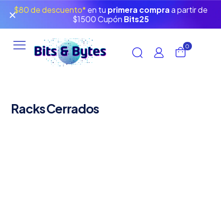
$80 de descuento*
en tu
primera compra
a partir de
✕
$1500 Cupón
Bits25
0
Racks Cerrados