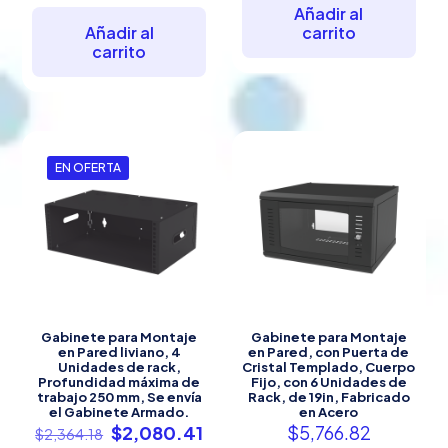
Añadir al
Añadir al
carrito
carrito
EN OFERTA
Gabinete para Montaje
Gabinete para Montaje
en Pared liviano, 4
en Pared, con Puerta de
Unidades de rack,
Cristal Templado, Cuerpo
Profundidad máxima de
Fijo, con 6 Unidades de
trabajo 250 mm, Se envía
Rack, de 19in, Fabricado
el Gabinete Armado.
en Acero
El
El
$
2,080.41
$
5,766.82
$
2,364.18