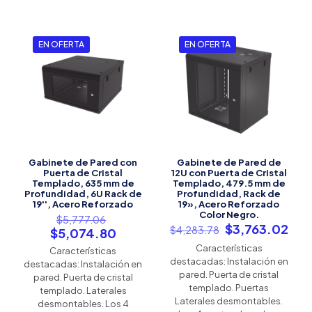
EN OFERTA
EN OFERTA
Gabinete de Pared con
Gabinete de Pared de
Puerta de Cristal
12U con Puerta de Cristal
Templado, 635 mm de
Templado, 479.5 mm de
Profundidad, 6U Rack de
Profundidad, Rack de
19'', Acero Reforzado
19», Acero Reforzado
Color Negro.
El
$
5,777.06
El
El
$
3,763.02
precio
$
4,283.78
El
$
5,074.80
precio
pre
original
precio
Características
Características
original
act
era:
actual
destacadas: Instalación en
destacadas: Instalación en
era:
es:
$5,777.06.
es:
pared. Puerta de cristal
pared. Puerta de cristal
$4,283.78.
$3,
$5,074.80.
templado. Puertas
templado. Laterales
Laterales desmontables.
desmontables. Los 4