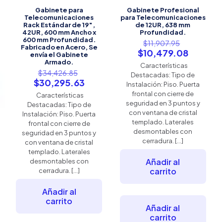
Gabinete para
Gabinete Profesional
Telecomunicaciones
para Telecomunicaciones
Rack Estándar de 19″,
de 12UR, 638 mm
42UR, 600 mm Ancho x
Profundidad.
600 mm Profundidad.
El
$
11,907.95
Fabricado en Acero, Se
precio
El
$
10,479.08
envía el Gabinete
original
precio
Armado.
Características
era:
actual
El
$
34,426.85
Destacadas: Tipo de
$11,907.9
es:
precio
El
$
30,295.63
Instalación: Piso. Puerta
$10,479
original
precio
frontal con cierre de
Características
era:
actual
seguridad en 3 puntos y
Destacadas: Tipo de
$34,426.85.
es:
con ventana de cristal
Instalación: Piso. Puerta
$30,295.63.
templado. Laterales
frontal con cierre de
desmontables con
seguridad en 3 puntos y
cerradura.
[…]
con ventana de cristal
templado. Laterales
Añadir al
desmontables con
carrito
cerradura.
[…]
Añadir al
carrito
Añadir al
carrito