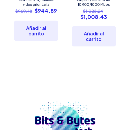
video prioritaria
10/100/1000 Mbps
El
El
El
$
944.89
$
969.48
$
1,028.24
precio
precio
precio
El
$
1,008.43
original
actual
original
precio
era:
es:
era:
actual
Añadir al
$969.48.
$944.89.
$1,028.24
es:
carrito
Añadir al
$1,008.4
carrito