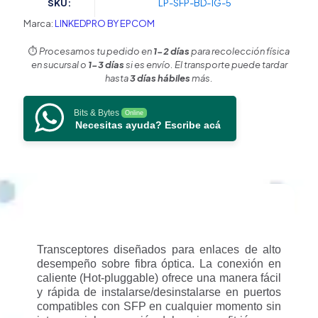
SKU:
LP-SFP-BD-1G-5
1310
&
Marca:
LINKEDPRO BY EPCOM
1550
nm
⏱️
Procesamos tu pedido en
1-2 días
para recolección física
/
en sucursal o
1-3 días
si es envío. El transporte puede tardar
1.25
hasta
3 días hábiles
más.
Gbps
/
Bits & Bytes
Online
1000BASE-
Necesitas ayuda? Escribe acá
BX
/
Conector
LC/UPC
Simplex
/
DDM
/
Hasta
Transceptores diseñados para enlaces de alto
5
desempeño sobre fibra óptica. La conexión en
km
caliente (Hot-pluggable) ofrece una manera fácil
/
y rápida de instalarse/desinstalarse en puertos
2
compatibles con SFP en cualquier momento sin
Piezas