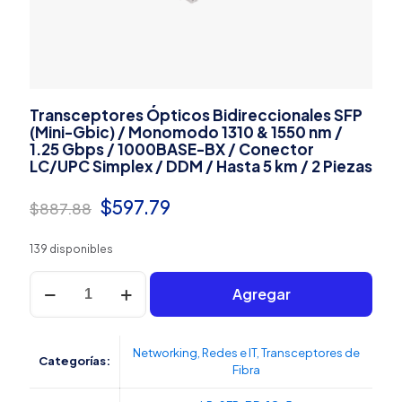
Transceptores Ópticos Bidireccionales SFP
(Mini-Gbic) / Monomodo 1310 & 1550 nm /
1.25 Gbps / 1000BASE-BX / Conector
LC/UPC Simplex / DDM / Hasta 5 km / 2 Piezas
El
El
$
597.79
$
887.88
precio
precio
139 disponibles
original
actual
Transceptores
era:
es:
Agregar
Ópticos
Bidireccionales
$887.88.
$597.79.
SFP
(Mini-
Networking
,
Redes e IT
,
Transceptores de
Categorías:
Gbic)
Fibra
/
Monomodo