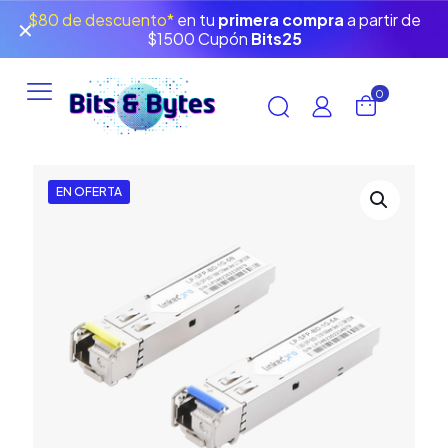
$80 de descuento*
en tu
primera compra
a partir de
✕
$1500 Cupón
Bits25
0
EN OFERTA