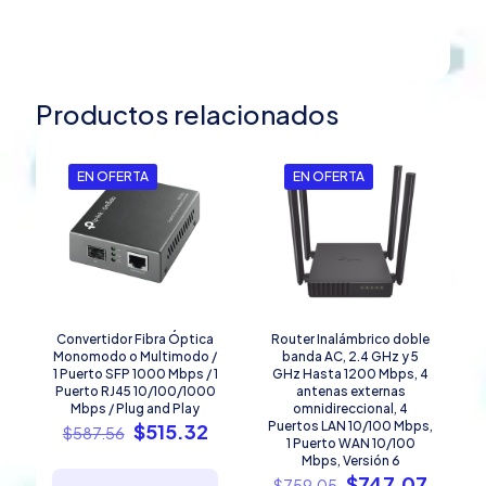
Productos relacionados
EN OFERTA
EN OFERTA
Convertidor Fibra Óptica
Router Inalámbrico doble
Monomodo o Multimodo /
banda AC, 2.4 GHz y 5
1 Puerto SFP 1000 Mbps / 1
GHz Hasta 1200 Mbps, 4
Puerto RJ45 10/100/1000
antenas externas
Mbps / Plug and Play
omnidireccional, 4
El
El
Puertos LAN 10/100 Mbps,
$
515.32
$
587.56
1 Puerto WAN 10/100
precio
precio
Mbps, Versión 6
original
actual
El
El
$
747.07
$
759.05