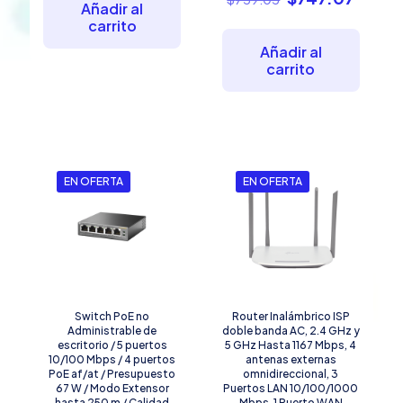
era:
es:
Añadir al
precio
preci
$587.56.
$515.32.
carrito
original
actual
era:
es:
Añadir al
$759.05.
$747.
carrito
EN OFERTA
EN OFERTA
Switch PoE no
Router Inalámbrico ISP
Administrable de
doble banda AC, 2.4 GHz y
escritorio / 5 puertos
5 GHz Hasta 1167 Mbps, 4
10/100 Mbps / 4 puertos
antenas externas
PoE af/at / Presupuesto
omnidireccional, 3
67 W / Modo Extensor
Puertos LAN 10/100/1000
hasta 250 m / Calidad
Mbps, 1 Puerto WAN