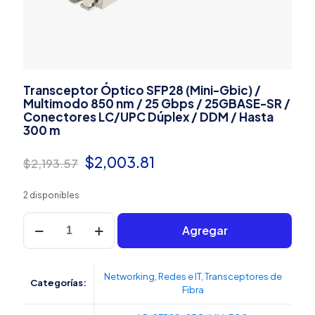
Transceptor Óptico SFP28 (Mini-Gbic) /
Multimodo 850 nm / 25 Gbps / 25GBASE-SR /
Conectores LC/UPC Dúplex / DDM / Hasta
300 m
El
El
$
2,003.81
$
2,193.57
precio
precio
2 disponibles
original
actual
Transceptor
era:
es:
Agregar
Óptico
SFP28
$2,193.57.
$2,003.81.
(Mini-
Gbic)
Networking
,
Redes e IT
,
Transceptores de
Categorías:
/
Fibra
Multimodo
850