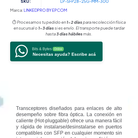
SKU:
LP-SFP28-25G-MM-300
nm
/
Marca:
LINKEDPRO BY EPCOM
25
Gbps
⏱️
Procesamos tu pedido en
1-2 días
para recolección física
/
en sucursal o
1-3 días
si es envío. El transporte puede tardar
25GBASE-
hasta
3 días hábiles
más.
SR
/
Bits & Bytes
Online
Conectores
Necesitas ayuda? Escribe acá
LC/UPC
Dúplex
/
DDM
/
Hasta
300
m
cantidad
Transceptores diseñados para enlaces de alto
desempeño sobre fibra óptica. La conexión en
caliente (Hot-pluggable) ofrece una manera fácil
y rápida de instalarse/desinstalarse en puertos
compatibles con SFP en cualquier momento sin