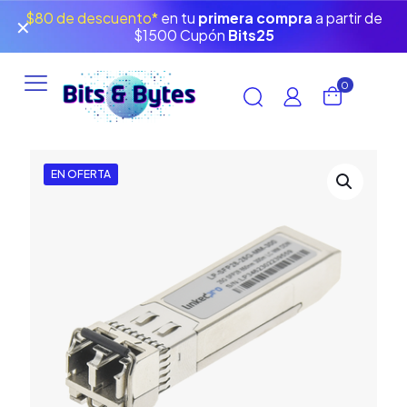
$80 de descuento*
en tu
primera compra
a partir de
✕
$1500 Cupón
Bits25
0
EN OFERTA