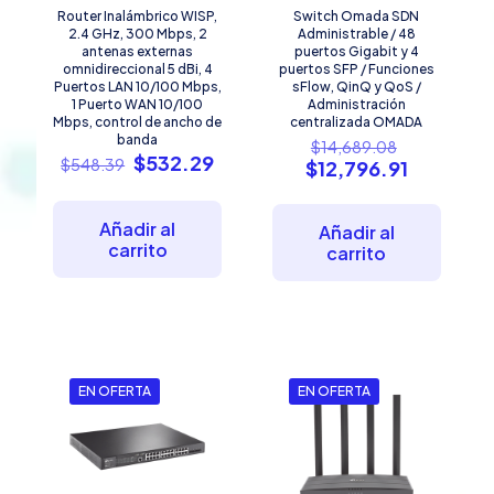
Router Inalámbrico WISP,
Switch Omada SDN
2.4 GHz, 300 Mbps, 2
Administrable / 48
antenas externas
puertos Gigabit y 4
omnidireccional 5 dBi, 4
puertos SFP / Funciones
Puertos LAN 10/100 Mbps,
sFlow, QinQ y QoS /
1 Puerto WAN 10/100
Administración
Mbps, control de ancho de
centralizada OMADA
banda
El
$
14,689.08
El
El
$
532.29
precio
$
548.39
El
$
12,796.91
precio
precio
original
precio
original
actual
era:
actual
era:
es:
$14,689.0
Añadir al
es:
Añadir al
$548.39.
$532.29.
carrito
$12,796.9
carrito
EN OFERTA
EN OFERTA