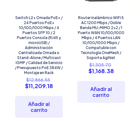
Switch L2+ Omada PoE+ /
Router inalámbrico WiFi 5
24 Puertos PoE+
AC 1200 Mbps / Doble
10/100/1000 Mbps / 4
Banda MU-MIMO 2×2 / 1
Puertos SFP 1G / 2
Puerto WAN 10/100/1000
Puertos Consola (RJ45 y
Mbps / 4 Puertos LAN
microUSB) /
10/100/1000 Mbps /
Administración
Compatuble con
Centralizada Omada o
Tecnología OneMesh /
Stand-Alone / Multicast
Soporta AgiNet
IGMP / Calidad de Servicio
El
$
1,305.70
/ Presupuesto PoE 384W /
precio
El
$
1,168.38
Montaje en Rack
original
precio
El
$
12,866.55
era:
actual
precio
El
$
11,209.18
$1,305.70
es:
Añadir al
original
precio
$1,168.38.
carrito
era:
actual
$12,866.55.
es:
Añadir al
$11,209.18.
carrito