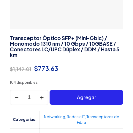
Transceptor Óptico SFP+ (Mini-Gbic) /
Monomodo 1310 nm / 10 Gbps / 10GBASE /
Conectores LC/UPC Dúplex / DDM / Hasta 5
km
El
El
$
773.63
$
1,149.01
precio
precio
104 disponibles
original
actual
Transceptor
era:
es:
Agregar
Óptico
SFP+
$1,149.01.
$773.63.
(Mini-
Gbic)
Networking
,
Redes e IT
,
Transceptores de
Categorías:
/
Fibra
Monomodo
1310