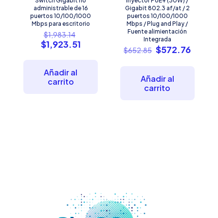
Switch Gigabit no
Inyector PoE+ (30W) /
administrable de 16
Gigabit 802.3 af/at / 2
puertos 10/100/1000
puertos 10/100/1000
Mbps para escritorio
Mbps / Plug and Play /
El
Fuente alimientación
$
1,983.14
Integrada
precio
El
$
1,923.51
El
El
$
572.76
$
652.85
original
precio
precio
precio
era:
actual
original
actual
$1,983.14.
es:
Añadir al
era:
es:
Añadir al
$1,923.51.
carrito
$652.85.
$572.7
carrito