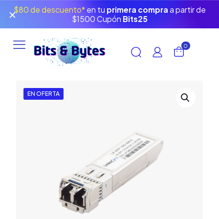
$80 de descuento*
en tu
primera compra
a partir de
✕
$1500 Cupón
Bits25
0
EN OFERTA