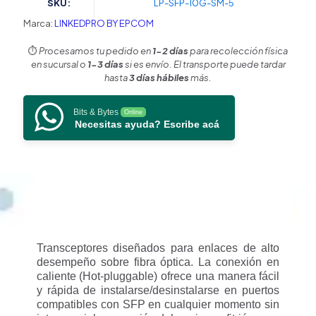
SKU:
LP-SFP-10G-SM-5
nm
/
Marca:
LINKEDPRO BY EPCOM
10
Gbps
⏱️
Procesamos tu pedido en
1-2 días
para recolección física
/
en sucursal o
1-3 días
si es envío. El transporte puede tardar
10GBASE
hasta
3 días hábiles
más.
/
Conectores
Bits & Bytes
Online
LC/UPC
Necesitas ayuda? Escribe acá
Dúplex
/
DDM
/
Hasta
5
km
cantidad
Transceptores diseñados para enlaces de alto
desempeño sobre fibra óptica. La conexión en
caliente (Hot-pluggable) ofrece una manera fácil
y rápida de instalarse/desinstalarse en puertos
compatibles con SFP en cualquier momento sin