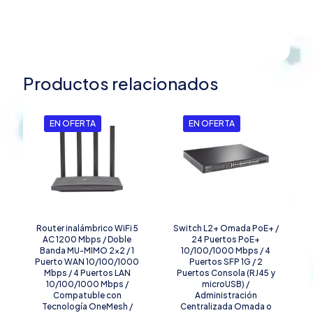
Productos relacionados
EN OFERTA
EN OFERTA
Router inalámbrico WiFi 5
Switch L2+ Omada PoE+ /
AC 1200 Mbps / Doble
24 Puertos PoE+
Banda MU-MIMO 2×2 / 1
10/100/1000 Mbps / 4
Puerto WAN 10/100/1000
Puertos SFP 1G / 2
Mbps / 4 Puertos LAN
Puertos Consola (RJ45 y
10/100/1000 Mbps /
microUSB) /
Compatuble con
Administración
Tecnología OneMesh /
Centralizada Omada o