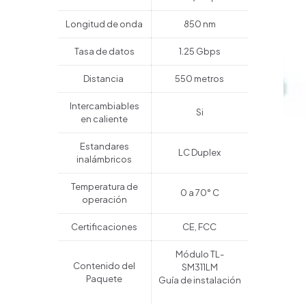
Longitud de onda
850 nm
Tasa de datos
1.25 Gbps
Distancia
550 metros
Intercambiables
Si
en caliente
Estandares
LC Duplex
inalámbricos
Temperatura de
0 a 70° C
operación
Certificaciones
CE, FCC
Módulo TL-
Contenido del
SM311LM
Paquete
Guía de instalación