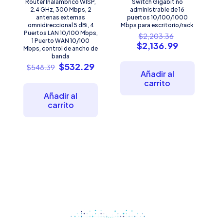
Router Inalámbrico WISP,
Switch Gigabit no
2.4 GHz, 300 Mbps, 2
administrable de 16
antenas externas
puertos 10/100/1000
omnidireccional 5 dBi, 4
Mbps para escritorio/rack
Puertos LAN 10/100 Mbps,
El
$
2,203.36
1 Puerto WAN 10/100
precio
El
$
2,136.99
Mbps, control de ancho de
original
precio
banda
era:
actual
El
El
$
532.29
$
548.39
$2,203.36
es:
Añadir al
precio
precio
$2,136.99
carrito
original
actual
era:
es:
Añadir al
$548.39.
$532.29.
carrito