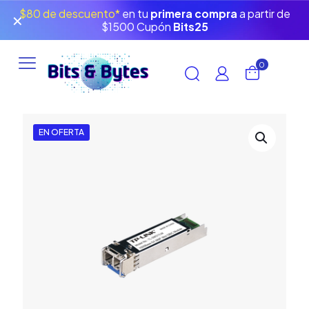
$80 de descuento*
en tu
primera compra
a partir de
✕
$1500 Cupón
Bits25
0
EN OFERTA