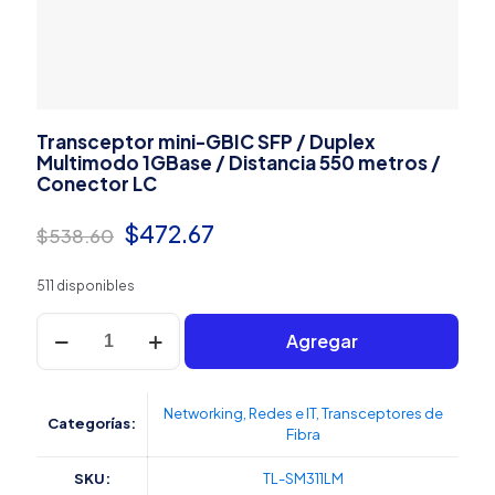
Transceptor mini-GBIC SFP / Duplex
Multimodo 1GBase / Distancia 550 metros /
Conector LC
El
El
$
472.67
$
538.60
precio
precio
511 disponibles
original
actual
Transceptor
era:
es:
Agregar
mini-
GBIC
$538.60.
$472.67.
SFP
/
Networking
,
Redes e IT
,
Transceptores de
Categorías:
Duplex
Fibra
Multimodo
1GBase
SKU:
TL-SM311LM
/