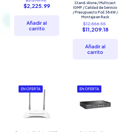
Stand-Alone / Multicast
precio
El
$
2,225.99
IGMP / Calidad de Servicio
original
precio
/ Presupuesto PoE 384W /
era:
actual
Montaje en Rack
$2,276.92.
es:
El
Añadir al
$
12,866.55
$2,225.99.
precio
carrito
El
$
11,209.18
original
precio
era:
actual
$12,866.5
es:
Añadir al
$11,209.1
carrito
EN OFERTA
EN OFERTA