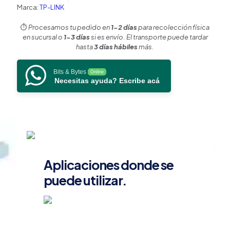
Distancia
Marca:
TP-LINK
550
metros
⏱️
Procesamos tu pedido en
1-2 días
para recolección física
/
en sucursal o
1-3 días
si es envío. El transporte puede tardar
Conector
hasta
3 días hábiles
más.
LC
cantidad
Bits & Bytes
Online
Necesitas ayuda? Escribe acá
Aplicaciones donde se
puede utilizar.