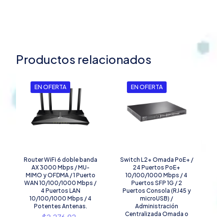
Productos relacionados
EN OFERTA
EN OFERTA
Router WiFi 6 doble banda
Switch L2+ Omada PoE+ /
AX 3000 Mbps / MU-
24 Puertos PoE+
MIMO y OFDMA / 1 Puerto
10/100/1000 Mbps / 4
WAN 10/100/1000 Mbps /
Puertos SFP 1G / 2
4 Puertos LAN
Puertos Consola (RJ45 y
10/100/1000 Mbps / 4
microUSB) /
Potentes Antenas.
Administración
El
Centralizada Omada o
$
2,276.92