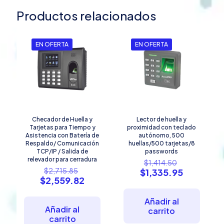
Productos relacionados
EN OFERTA
EN OFERTA
Checador de Huella y
Lector de huella y
Tarjetas para Tiempo y
proximidad con teclado
Asistencia con Batería de
autónomo, 500
Respaldo/ Comunicación
huellas/500 tarjetas/8
TCP/IP / Salida de
passwords
relevador para cerradura
El
$
1,414.50
El
precio
$
2,715.85
El
$
1,335.95
precio
El
$
2,559.82
original
precio
original
precio
era:
actual
era:
actual
$1,414.50.
es:
Añadir al
$2,715.85.
es:
Añadir al
$1,335.95
carrito
$2,559.82.
carrito