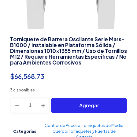
Torniquete de Barrera Oscilante Serie Mars-
B1000 / Instalable en Plataforma Sólida /
Dimensiones 1010×1355 mm / Uso de Tornillos
M12 / Requiere Herramientas Específicas / No
para Ambientes Corrosivos
$
66,568.73
3 disponibles
Torniquete
Agregar
de
Barrera
Oscilante
Serie
Control de Acceso
,
Torniquetes de Medio
Mars-
Categorías:
Cuerpo
,
Torniquetes y Puertas de
B1000