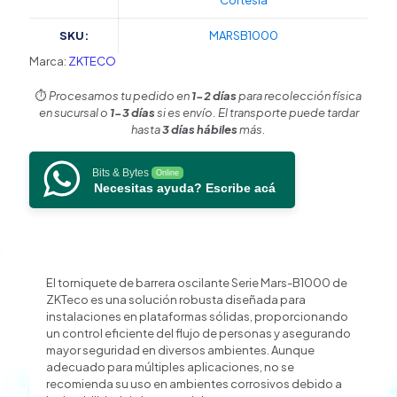
Cortesía
/
Instalable
SKU:
MARSB1000
en
Plataforma
Marca:
ZKTECO
Sólida
/
⏱️
Procesamos tu pedido en
1-2 días
para recolección física
Dimensiones
en sucursal o
1-3 días
si es envío. El transporte puede tardar
1010x1355
hasta
3 días hábiles
más.
mm
/
Bits & Bytes
Online
Uso
Necesitas ayuda? Escribe acá
de
Tornillos
M12
/
Requiere
Herramientas
El torniquete de barrera oscilante Serie Mars-B1000 de
Específicas
ZKTeco es una solución robusta diseñada para
/
instalaciones en plataformas sólidas, proporcionando
No
un control eficiente del flujo de personas y asegurando
para
mayor seguridad en diversos ambientes. Aunque
Ambientes
adecuado para múltiples aplicaciones, no se
Corrosivos
recomienda su uso en ambientes corrosivos debido a