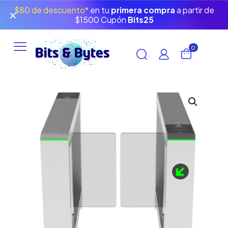
$80 de descuento*
en tu
primera compra
a partir de
✕
$1500 Cupón
Bits25
0