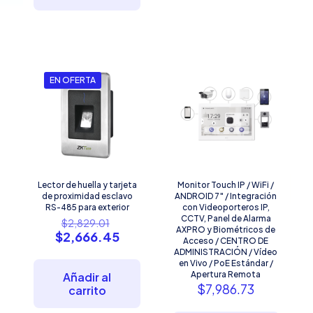
EN OFERTA
Lector de huella y tarjeta
Monitor Touch IP / WiFi /
de proximidad esclavo
ANDROID 7″ / Integración
RS-485 para exterior
con Videoporteros IP,
El
CCTV, Panel de Alarma
$
2,829.01
AXPRO y Biométricos de
precio
El
$
2,666.45
Acceso / CENTRO DE
original
precio
ADMINISTRACIÓN / Vídeo
era:
actual
en Vivo / PoE Estándar /
$2,829.01.
es:
Apertura Remota
Añadir al
$2,666.45.
$
7,986.73
carrito