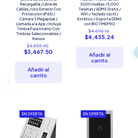
Recargable / Libre de
3000 Huellas / 5,000
Cables / Uso Exterior Con
Tarjetas / ADMS Gratis /
Protección (IP65) /
WiFi / Teclado táctil /
Cámara 3 Megapíxel /
Estético / Soporta DDNS
Llamada a la App / Incluye
con BIOTIMEPRO
Timbre Para Interior Con
El
$
4,696.16
Timbres Seleccionables /
precio
El
$
4,435.24
Ranura
original
precio
El
$
4,855.45
era:
actual
precio
El
$
3,467.50
$4,696.16.
es:
Añadir al
original
precio
$4,435.2
carrito
era:
actual
$4,855.45.
es:
Añadir al
$3,467.50.
carrito
EN OFERTA
EN OFERTA