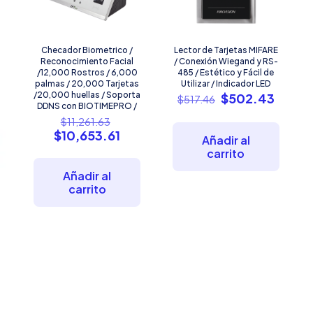
Checador Biometrico /
Lector de Tarjetas MIFARE
Reconocimiento Facial
/ Conexión Wiegand y RS-
/12,000 Rostros / 6,000
485 / Estético y Fácil de
palmas / 20,000 Tarjetas
Utilizar / Indicador LED
/20,000 huellas / Soporta
El
El
$
502.43
$
517.46
DDNS con BIOTIMEPRO /
precio
precio
El
$
11,261.63
original
actual
precio
El
$
10,653.61
era:
es:
Añadir al
original
precio
$517.46.
$502.
carrito
era:
actual
$11,261.63.
es:
Añadir al
$10,653.61.
carrito