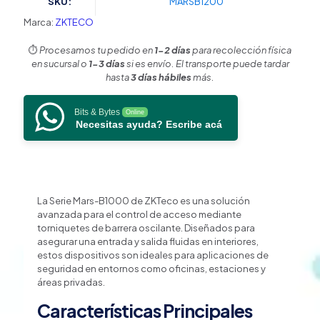
SKU:
MARSB1200
Marte-
B1000
Marca:
ZKTECO
y
Otros
⏱️
Procesamos tu pedido en
1-2 días
para recolección física
/
en sucursal o
1-3 días
si es envío. El transporte puede tardar
Instalación
hasta
3 días hábiles
más.
en
Plataforma
Bits & Bytes
Online
Sólida
Necesitas ayuda? Escribe acá
/
Altura
1010
mm
/
Ancho
La Serie Mars-B1000 de ZKTeco es una solución
1355
avanzada para el control de acceso mediante
mm
torniquetes de barrera oscilante. Diseñados para
/
asegurar una entrada y salida fluidas en interiores,
Uso
estos dispositivos son ideales para aplicaciones de
Interior
seguridad en entornos como oficinas, estaciones y
cantidad
áreas privadas.
Características Principales