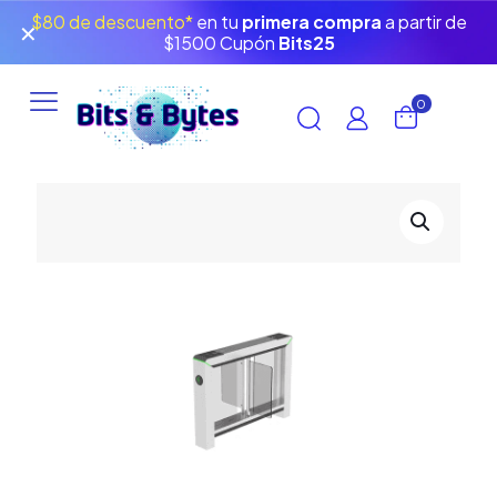
$80 de descuento*
en tu
primera compra
a partir de
✕
$1500 Cupón
Bits25
0