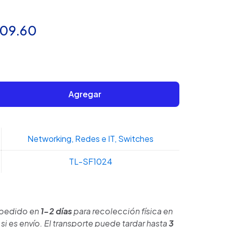
El
709.60
cio
precio
inal
actual
es:
Agregar
958.54.
$1,709.60.
Networking
,
Redes e IT
,
Switches
TL-SF1024
 pedido en
1-2 días
para recolección física en
si es envío. El transporte puede tardar hasta
3