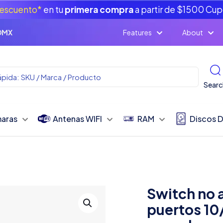
escuento*
en tu
primera compra
a partir de $1500 Cu
CDMX
Features
About
Searc
aras
Antenas WIFI
RAM
Discos 
Switch no 
puertos 10