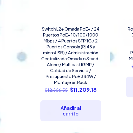
Switch L2+ Omada PoE+ / 24
Ro
Puertos PoE+ 10/100/1000
Mbps / 4 Puertos SFP 1G / 2
Puertos Consola (RJ45 y
microUSB) / Administración
P
Centralizada Omada o Stand-
M
Alone / Multicast IGMP /
Calidad de Servicio /
Presupuesto PoE 384W /
Montaje en Rack
El
El
$
11,209.18
$
12,866.55
precio
precio
original
actual
Añadir al
era:
es:
carrito
$12,866.55.
$11,209.18.