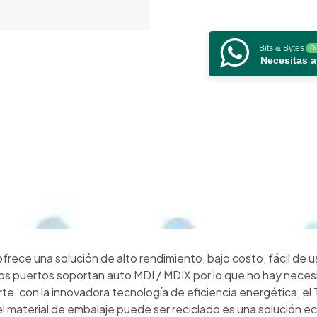
cantidad
Bits & Bytes
On
Necesitas 
ece una solución de alto rendimiento, bajo costo, fácil de usa
os puertos soportan auto MDI / MDIX por lo que no hay necesi
parte, con la innovadora tecnología de eficiencia energética,
 material de embalaje puede ser reciclado es una solución ec