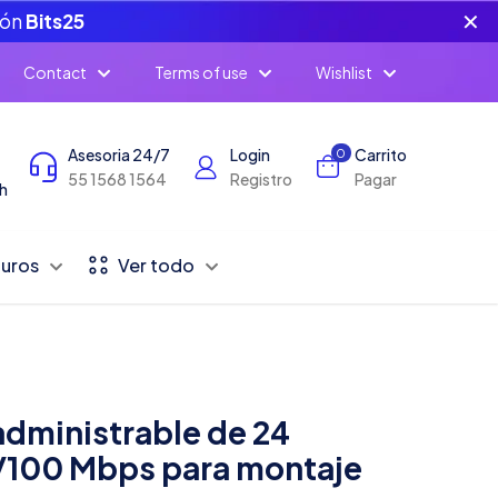
✕
pón
Bits25
Contact
Terms of use
Wishlist
Asesoria 24/7
Login
Carrito
0
55 1568 1564
Registro
Pagar
h
Duros
Ver todo
administrable de 24
/100 Mbps para montaje