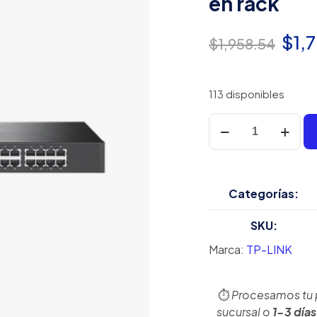
en rack
El
$
1,
$
1,958.54
pre
orig
113 disponibles
era:
Switch
no
$1,
administrable
de
24
Categorías:
puertos
10/100
SKU:
Mbps
Marca:
TP-LINK
para
montaje
en
⏱️
Procesamos tu
rack
sucursal o
1-3 días