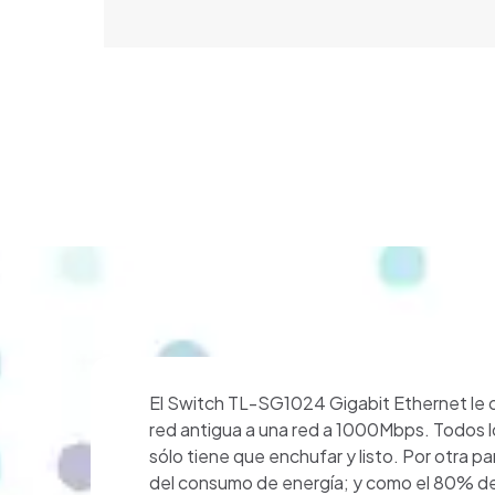
El Switch TL-SG1024 Gigabit Ethernet le ofr
red antigua a una red a 1000Mbps. Todos l
sólo tiene que enchufar y listo. Por otra 
del consumo de energía; y como el 80% del