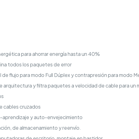
nergética para ahorrar energía hasta un 40%
mina todos los paquetes de error
l de flujo para modo Full Dúplex y contrapresión para modo 
 arquitectura y filtra paquetes a velocidad de cable para un
ps
e cables cruzados
-aprendizaje y auto-envejecimiento
ión, de almacenamiento y reenvío.
utadoras de escritorio, montaje en bastidor