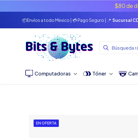
$80 de d
📦Envíos a todo México | 💳 Pago Seguro | 📍
Sucursal 
Computadoras
Tóner
Cam
EN OFERTA