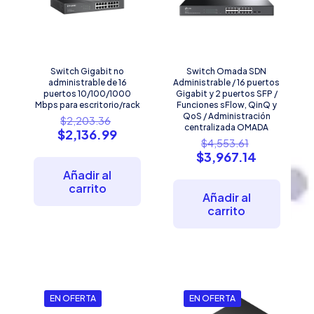
Switch Gigabit no
Switch Omada SDN
administrable de 16
Administrable / 16 puertos
puertos 10/100/1000
Gigabit y 2 puertos SFP /
Mbps para escritorio/rack
Funciones sFlow, QinQ y
El
QoS / Administración
$
2,203.36
centralizada OMADA
precio
El
$
2,136.99
El
$
4,553.61
original
precio
precio
El
$
3,967.14
era:
actual
original
precio
$2,203.36.
es:
Añadir al
era:
actual
$2,136.99.
carrito
$4,553.61.
es:
Añadir al
$3,967.14
carrito
EN OFERTA
EN OFERTA