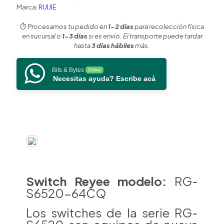
100G
Marca:
RUIJIE
para
Escenarios
⏱️
Procesamos tu pedido en
1-2 días
para recolección física
de
en sucursal o
1-3 días
si es envío. El transporte puede tardar
Alta
hasta
3 días hábiles
más.
Densidad,
Alta
Bits & Bytes
Online
Disponibilidad
Necesitas ayuda? Escribe acá
y
Unificación
de
Centro
de
Datos.
cantidad
Switch Reyee
modelo:
RG-
S6520-64CQ
Los switches de la serie RG-