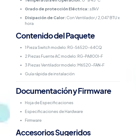
Temperatura en Operación:
0° a 45°C
Grado de protección Eléctrica:
±8kV
Disipación de Calor:
Con Ventilador / 2,047 BTU x
hora
Contenido del Paquete
1 Pieza Switch modelo: RG-S6520-64CQ
2 Piezas Fuente AC modelo: RG-PA800I-F
3 Piezas Ventilador modelo: M6520-FAN-F
Guía rápida de instalación
Documentación y Firmware
Hoja de Especificaciones
Especificaciones de Hardware
Firmware
Accesorios Sugeridos