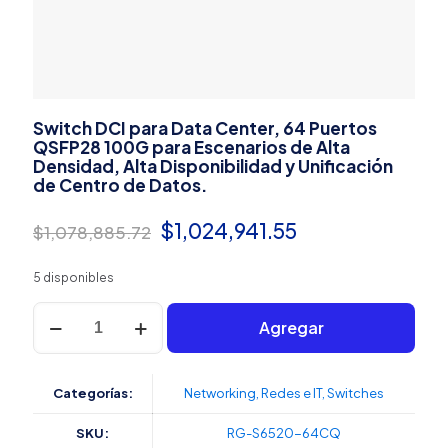
Switch DCI para Data Center, 64 Puertos
QSFP28 100G para Escenarios de Alta
Densidad, Alta Disponibilidad y Unificación
de Centro de Datos.
El
El
$
1,024,941.55
$
1,078,885.72
precio
precio
5 disponibles
original
actual
Switch
era:
es:
Agregar
DCI
para
$1,078,885.72.
$1,024,941.55.
Data
Center,
Categorías:
Networking
,
Redes e IT
,
Switches
64
Puertos
SKU:
RG-S6520-64CQ
QSFP28