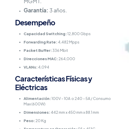
MGMT.
Garantía:
3 años.
Desempeño
Capacidad Switching:
12,800 Gbps
Forwarding Rate:
4,482 Mpps
Packet Buffer:
336 Mbit
Direcciones MAC:
264,000
VLANs:
4,094
Características Físicas y
Eléctricas
Alimentación:
100V – 10A o 240 – 5A / Consumo
Max (600W)
Dimensiones:
442 mm x 450 mm x 88.1 mm
Peso:
20 Kg