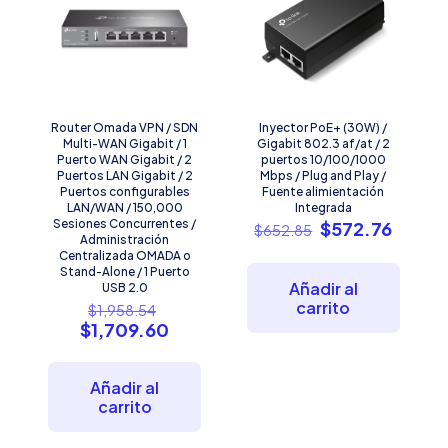
Router Omada VPN / SDN
Inyector PoE+ (30W) /
Multi-WAN Gigabit / 1
Gigabit 802.3 af/at / 2
Puerto WAN Gigabit / 2
puertos 10/100/1000
Puertos LAN Gigabit / 2
Mbps / Plug and Play /
Puertos configurables
Fuente alimientación
LAN/WAN / 150,000
Integrada
Sesiones Concurrentes /
El
El
$
572.76
$
652.85
Administración
precio
precio
Centralizada OMADA o
original
actual
Stand-Alone / 1 Puerto
era:
es:
Añadir al
USB 2.0
$652.85.
$572.7
El
carrito
$
1,958.54
precio
El
$
1,709.60
original
precio
era:
actual
$1,958.54.
es:
Añadir al
$1,709.60.
carrito