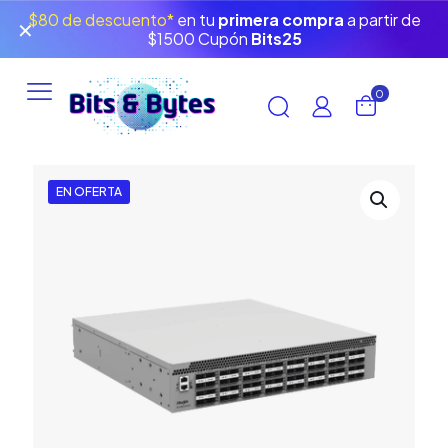
$80 de descuento*
en tu
primera compra
a partir de
✕
$1500 Cupón
Bits25
0
EN OFERTA