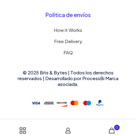
Politica de envíos
How it Works
Free Delivery
FAQ
© 2025 Bits & Bytes | Todos los derechos
reservados | Desarrollado por
ProcessBi
Marca
asociada.
✕
Rosa Peña compró el producto:
0
Transceptor Óptico SFP+ a RJ45 /10 Gbps /