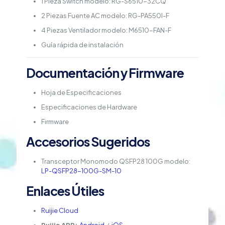
1 Pieza Switch modelo: RG-S6510-32CQ
2 Piezas Fuente AC modelo: RG-PA550I-F
4 Piezas Ventilador modelo: M6510-FAN-F
Guía rápida de instalación
Documentación y Firmware
Hoja de Especificaciones
Especificaciones de Hardware
Firmware
Accesorios Sugeridos
Transceptor Monomodo QSFP28 100G modelo:
LP-QSFP28-100G-SM-10
Enlaces Útiles
Ruijie Cloud