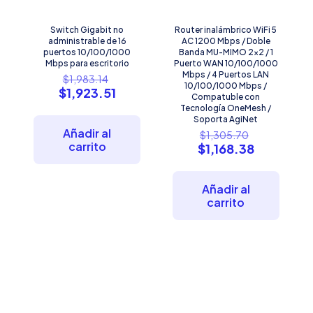
Switch Gigabit no
Router inalámbrico WiFi 5
administrable de 16
AC 1200 Mbps / Doble
puertos 10/100/1000
Banda MU-MIMO 2×2 / 1
Mbps para escritorio
Puerto WAN 10/100/1000
El
Mbps / 4 Puertos LAN
$
1,983.14
10/100/1000 Mbps /
precio
El
$
1,923.51
Compatuble con
original
precio
Tecnología OneMesh /
era:
actual
Soporta AgiNet
$1,983.14.
es:
El
Añadir al
$
1,305.70
$1,923.51.
precio
carrito
El
$
1,168.38
original
precio
era:
actual
$1,305.70
es:
Añadir al
$1,168.38.
carrito