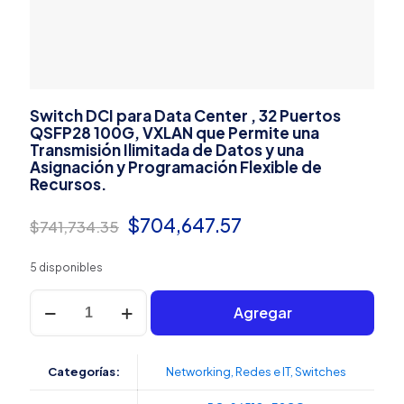
Switch DCI para Data Center , 32 Puertos
QSFP28 100G, VXLAN que Permite una
Transmisión Ilimitada de Datos y una
Asignación y Programación Flexible de
Recursos.
El
El
$
704,647.57
$
741,734.35
precio
precio
5 disponibles
original
actual
Switch
era:
es:
Agregar
DCI
para
$741,734.35.
$704,647.57.
Data
Center
Categorías:
Networking
,
Redes e IT
,
Switches
,
32