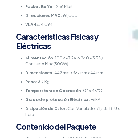
Packet Buffer:
256 Mbit
Direcciones MAC:
96,000
VLANs:
4,094
Características Físicas y
Eléctricas
Alimentación:
100V – 7.2A o 240 – 3.5A /
Consumo Max (300W)
Dimensiones:
442 mm x 387 mm x 44 mm
Peso:
8.2 Kg
Temperatura en Operación:
0° a 45°C
Grado de protección Eléctrica:
±8kV
Disipación de Calor:
Con Ventilador / 1,535 BTU x
hora
Contenido del Paquete