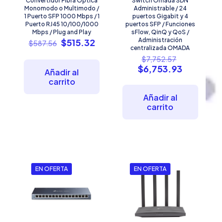
Convertidor Fibra Óptica
Switch Omada SDN
Monomodo o Multimodo /
Administrable / 24
1 Puerto SFP 1000 Mbps / 1
puertos Gigabit y 4
Puerto RJ45 10/100/1000
puertos SFP / Funciones
Mbps / Plug and Play
sFlow, QinQ y QoS /
El
El
Administración
$
515.32
$
587.56
centralizada OMADA
precio
precio
El
$
7,752.57
original
actual
precio
El
$
6,753.93
era:
es:
Añadir al
original
precio
$587.56.
$515.32.
carrito
era:
actual
$7,752.57.
es:
Añadir al
$6,753.93
carrito
EN OFERTA
EN OFERTA