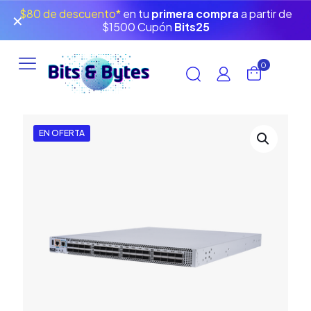
$80 de descuento*
en tu
primera compra
a partir de
✕
$1500 Cupón
Bits25
0
EN OFERTA