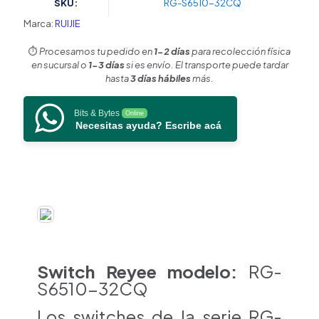
SKU:
RG-S6510-32CQ
Puertos
QSFP28
Marca:
RUIJIE
100G,
VXLAN
⏱️
Procesamos tu pedido en
1-2 días
para recolección física
que
en sucursal o
1-3 días
si es envío. El transporte puede tardar
Permite
hasta
3 días hábiles
más.
una
Transmisión
Bits & Bytes
Online
Ilimitada
Necesitas ayuda? Escribe acá
de
Datos
y
una
Asignación
y
Programación
Flexible
de
Recursos.
Switch Reyee
modelo:
RG-
cantidad
S6510-32CQ
Los switches de la serie RG-