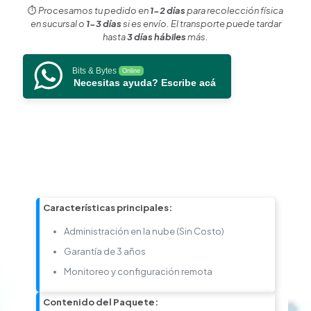
cantidad
⏱️
Procesamos tu pedido en
1-2 días
para recolección física
en sucursal o
1-3 días
si es envío. El transporte puede tardar
hasta
3 días hábiles
más.
Bits & Bytes
Online
Necesitas ayuda? Escribe acá
Características principales:
Administración en la nube (Sin Costo)
Garantía de 3 años
Monitoreo y configuración remota
Contenido del Paquete: