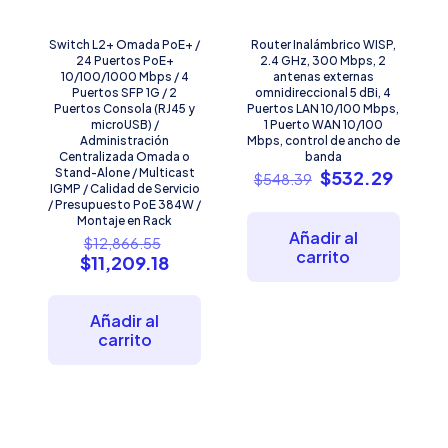
Switch L2+ Omada PoE+ /
Router Inalámbrico WISP,
24 Puertos PoE+
2.4 GHz, 300 Mbps, 2
10/100/1000 Mbps / 4
antenas externas
Puertos SFP 1G / 2
omnidireccional 5 dBi, 4
Puertos Consola (RJ45 y
Puertos LAN 10/100 Mbps,
microUSB) /
1 Puerto WAN 10/100
Administración
Mbps, control de ancho de
Centralizada Omada o
banda
Stand-Alone / Multicast
El
El
$
532.29
$
548.39
IGMP / Calidad de Servicio
precio
precio
/ Presupuesto PoE 384W /
original
actual
Montaje en Rack
era:
es:
Añadir al
El
$
12,866.55
$548.39.
$532.
carrito
precio
El
$
11,209.18
original
precio
era:
actual
$12,866.55.
es:
Añadir al
$11,209.18.
carrito