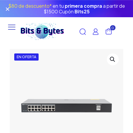
$80 de descuento*
en tu
primera compra
a partir de
✕
$1500 Cupón
Bits25
0
EN OFERTA