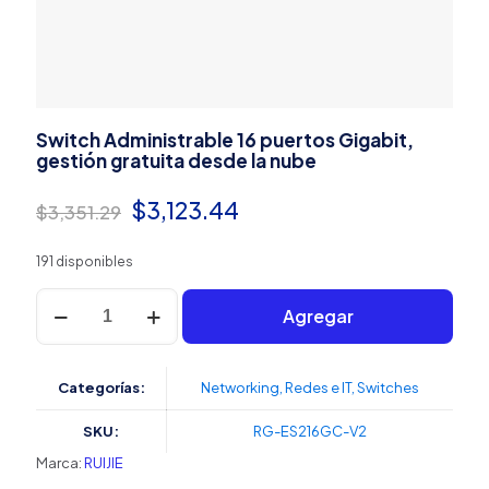
Switch Administrable 16 puertos Gigabit,
gestión gratuita desde la nube
El
El
$
3,123.44
$
3,351.29
precio
precio
191 disponibles
original
actual
Switch
era:
es:
Agregar
Administrable
16
$3,351.29.
$3,123.44.
puertos
Gigabit,
Categorías:
Networking
,
Redes e IT
,
Switches
gestión
gratuita
SKU:
RG-ES216GC-V2
desde
la
Marca:
RUIJIE
nube