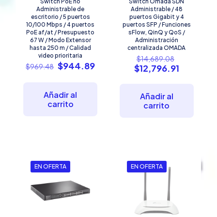
Switch PoE no
Switch Omada SDN
Administrable de
Administrable / 48
escritorio / 5 puertos
puertos Gigabit y 4
10/100 Mbps / 4 puertos
puertos SFP / Funciones
PoE af/at / Presupuesto
sFlow, QinQ y QoS /
67 W / Modo Extensor
Administración
hasta 250 m / Calidad
centralizada OMADA
video prioritaria
El
$
14,689.08
El
El
$
944.89
precio
$
969.48
El
$
12,796.91
precio
precio
original
precio
original
actual
era:
actual
era:
es:
$14,689.0
Añadir al
es:
Añadir al
$969.48.
$944.89.
carrito
$12,796.9
carrito
EN OFERTA
EN OFERTA