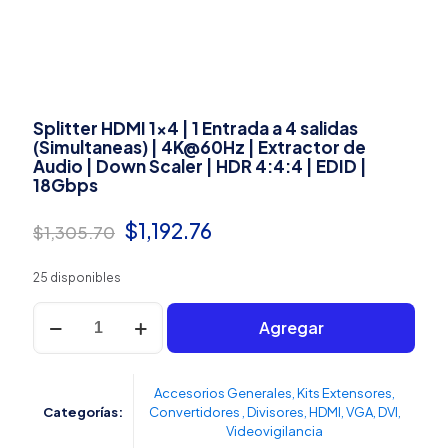
Splitter HDMI 1×4 | 1 Entrada a 4 salidas
(Simultaneas) | 4K@60Hz | Extractor de
Audio | Down Scaler | HDR 4:4:4 | EDID |
18Gbps
El
El
$
1,192.76
$
1,305.70
precio
precio
25 disponibles
original
actual
Splitter
era:
es:
Agregar
HDMI
1x4
$1,305.70.
$1,192.76.
|
1
Accesorios Generales
,
Kits Extensores,
Entrada
Categorías:
Convertidores , Divisores, HDMI, VGA, DVI
,
a
Videovigilancia
4