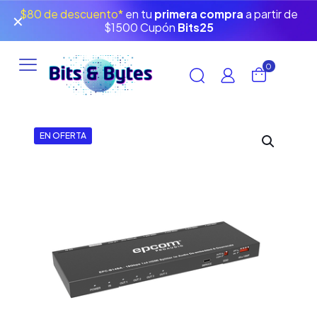
$80 de descuento*
en tu
primera compra
a partir de
✕
$1500 Cupón
Bits25
0
EN OFERTA