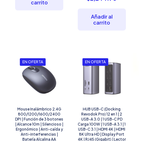
$5,621.45.
carrito
original
precio
era:
actual
$2,675.37
es:
Añadir al
$2,244.7
carrito
EN OFERTA
EN OFERTA
Mouse Inalámbrico 2.4G
HUB USB-C (Docking
800/1200/1600/2400
Revodok Pro) 12 en 1 | 2
DPI | Función de 3 botones
USB-A 3.0 | 1 USB-C PD
| Alcance 10m | Silencioso |
Carga 100W | 1 USB-A 3.1 | 1
Ergonómico | Anti-caída y
USB-C 3.1 | HDMI 4K | HDMI
Anti-interferencias |
8K Ultra HD | Display Port
Batería Alcalina AA
4K | RJ45 (Gigabit) | Lector