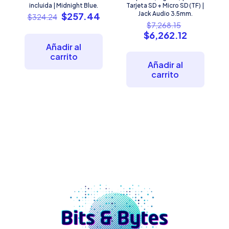
incluida | Midnight Blue.
Tarjeta SD + Micro SD (TF) |
El
El
Jack Audio 3.5mm.
$
257.44
$
324.24
El
precio
precio
$
7,268.15
precio
El
original
actual
$
6,262.12
original
precio
era:
es:
Añadir al
era:
actual
$324.24.
$257.44.
carrito
$7,268.15.
es:
Añadir al
$6,262.12
carrito