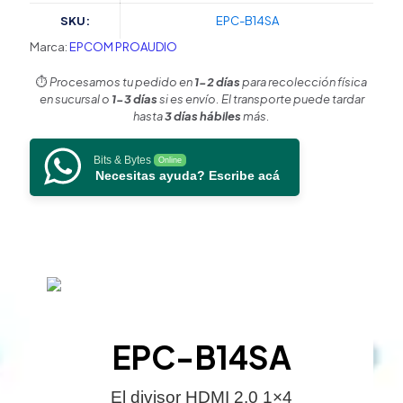
salidas
SKU:
EPC-B14SA
(Simultaneas)
| 4K@60Hz
Marca:
EPCOM PROAUDIO
|
Extractor
⏱️
Procesamos tu pedido en
1-2 días
para recolección física
de
en sucursal o
1-3 días
si es envío. El transporte puede tardar
Audio
hasta
3 días hábiles
más.
|
Down
Bits & Bytes
Online
Scaler
Necesitas ayuda? Escribe acá
|
HDR
4:4:4
|
EDID
|
18Gbps
cantidad
EPC-B14SA
El divisor HDMI 2.0 1×4