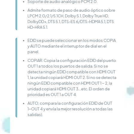
Soporte de audio analógico PCM 2.0.
Admite formato de paso de audio óptico sobre
LPCM 2.0/2.1/5.1CH, Dolby 5.1, Dolby True HD,
DolbyDD+, DTS 5.1, DTS-ES 6/DTS-HDMA 5.1, DTS
HD-HRA 5.1.
EDID se puede seleccionar en los modos COPIA
y AUTO mediante el interruptor de dial en el
panel.
COPIAR: Copia la configuración EDID del puerto
OUT 1 a todos los puertos de salida. Si no se
detecta ningún EDID compatible con HDMI OUT
1, la unidad copiará HDMI OUT 2. Si no se detecta
ningún EDID compatible con HDMI OUT 1 ~ 2, la
unidad copiará HDMI OUT 3…etc. El orden de
prioridad es OUT 1 a OUT 4.
AUTO: compara la configuración EDID de OUT
1~OUT 4 y envía la mejor resolución a todas las
salidas).