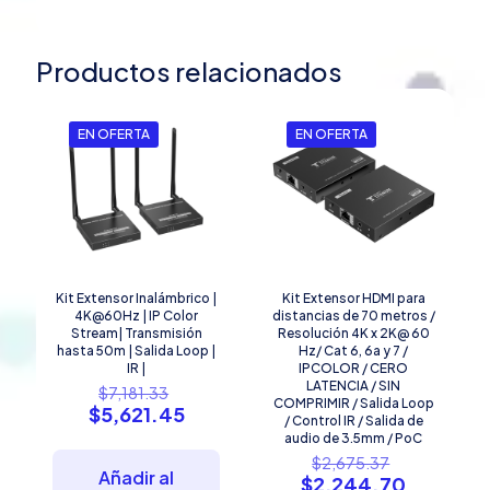
Productos relacionados
EN OFERTA
EN OFERTA
Kit Extensor Inalámbrico |
Kit Extensor HDMI para
4K@60Hz | IP Color
distancias de 70 metros /
Stream| Transmisión
Resolución 4K x 2K@ 60
hasta 50m | Salida Loop |
Hz/ Cat 6, 6a y 7 /
IR |
IPCOLOR / CERO
El
LATENCIA / SIN
$
7,181.33
COMPRIMIR / Salida Loop
precio
El
$
5,621.45
/ Control IR / Salida de
original
precio
audio de 3.5mm / PoC
era:
actual
El
$
2,675.37
$7,181.33.
es:
Añadir al
precio
El
$
2,244.70