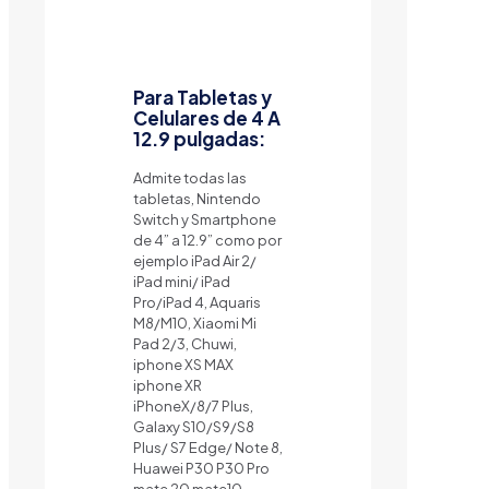
Para Tabletas y
Celulares de 4 A
12.9 pulgadas:
Admite todas las
tabletas, Nintendo
Switch y Smartphone
de 4” a 12.9” como por
ejemplo iPad Air 2/
iPad mini/ iPad
Pro/iPad 4, Aquaris
M8/M10, Xiaomi Mi
Pad 2/3, Chuwi,
iphone XS MAX
iphone XR
iPhoneX/8/7 Plus,
Galaxy S10/S9/S8
Plus/ S7 Edge/ Note 8,
Huawei P30 P30 Pro