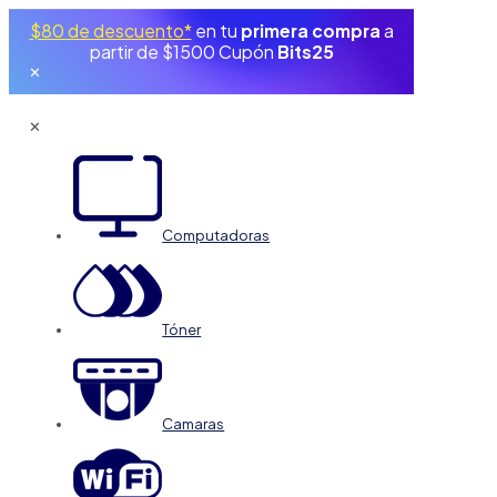
$80 de descuento*
en tu
primera compra
a
partir de $1500 Cupón
Bits25
✕
✕
Computadoras
Tóner
Camaras