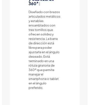
360°:
Diseñado con brazos
articulados metálicos
y estables
ensamblados con
tres tornillos que
ofrecen solidez y
resistencia. La barra
de dirección está
libre para poder
ajustarla en el ángulo
deseado. Está
terminado en una
rótula giratoria de
360º que permite
manejar el
smartphone o tablet
en el ángulo
preferido.