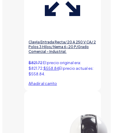
Clavija Entrada Recta/ 20 A 250 V CA/ 2
Polos 3 Hilos/ Nema 6-20 P/Grado
Comercial – Industrial.
$
821.72
El precio original era:
$821.72.
$
558.84
El precio actual es:
$558.84.
Añadir al carrito