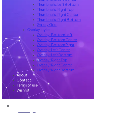
Thumbnails: Left Bottom
Thumbnails: Right Top
Thumbnails: Right Center
Thumbnails: Right Bottom
Gallery Grid
Overlay styles
Overlay: Bottom Left
Overlay: Bottom Center
Overlay: Bottom Right
Overlay: Left Center
Overlay: Left Bottom
Overlay: Right Top
Overlay: Right Center
Overlay: Right Bottom
About
Contact
Terms of use
Wishlist
✕