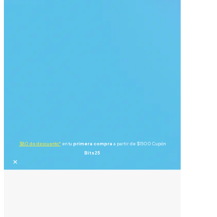
$80 de descuento*
en tu
primera compra
a partir de $1500 Cupón
Bits25
✕