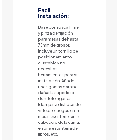
Fácil
Instalación:
Base con rosca firme
y pinza de fijación
para mesas de hasta
75mm de grosor.
Incluye un tornillo de
posicionamiento
ajustable y no
necesitas
herramientas para su
instalación. Añade
unas gomas para no
dañar la superficie
donde lo agarres.
Ideal para disfrutar de
videos o juegos en la
mesa, escritorio, en el
cabecero de la cama,
en una estantería de
libros, etc.