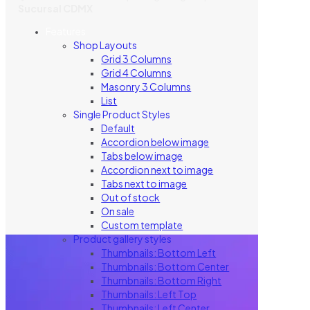
Sucursal CDMX
Features
Shop Layouts
Grid 3 Columns
Grid 4 Columns
Masonry 3 Columns
List
Single Product Styles
Default
Accordion below image
Tabs below image
Accordion next to image
Tabs next to image
Out of stock
On sale
Custom template
Product gallery styles
Thumbnails: Bottom Left
Thumbnails: Bottom Center
Thumbnails: Bottom Right
Thumbnails: Left Top
Thumbnails: Left Center