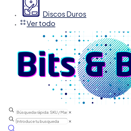
Discos Duros
Ver todo
✕
✕