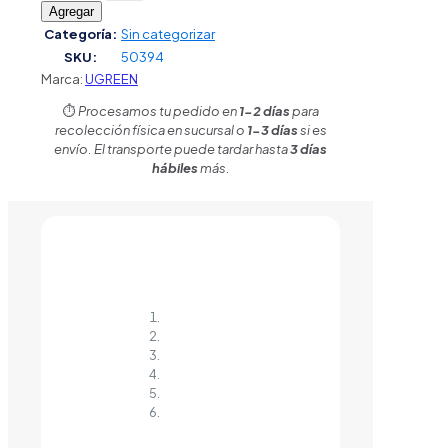
Agregar
Categoría:
Sin categorizar
SKU:
50394
Marca:
UGREEN
⏱️
Procesamos tu pedido en
1-2 días
para
recolección física en sucursal o
1-3 días
si es
envío. El transporte puede tardar hasta
3 días
hábiles
más.