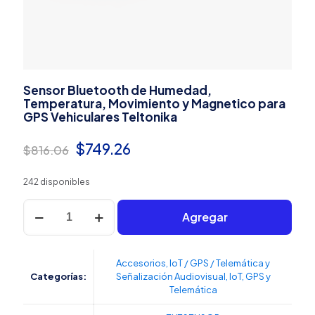
Sensor Bluetooth de Humedad,
Temperatura, Movimiento y Magnetico para
GPS Vehiculares Teltonika
El
El
$
749.26
$
816.06
precio
precio
242 disponibles
original
actual
Sensor
era:
es:
Agregar
Bluetooth
de
$816.06.
$749.26.
Humedad,
Temperatura,
Accesorios
,
IoT / GPS / Telemática y
Movimiento
Categorías:
Señalización Audiovisual
,
IoT, GPS y
y
Telemática
Magnetico
para