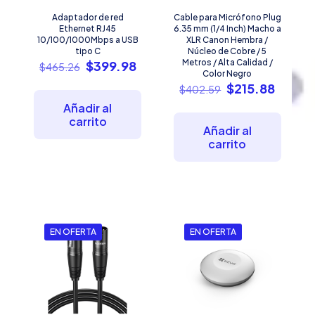
Adaptador de red
Cable para Micrófono Plug
Ethernet RJ45
6.35 mm (1/4 Inch) Macho a
10/100/1000Mbps a USB
XLR Canon Hembra /
tipo C
Núcleo de Cobre / 5
El
El
Metros / Alta Calidad /
$
399.98
$
465.26
Color Negro
precio
precio
El
El
$
215.88
$
402.59
original
actual
precio
precio
era:
es:
Añadir al
original
actual
$465.26.
$399.98.
carrito
era:
es:
Añadir al
$402.59.
$215.8
carrito
EN OFERTA
EN OFERTA