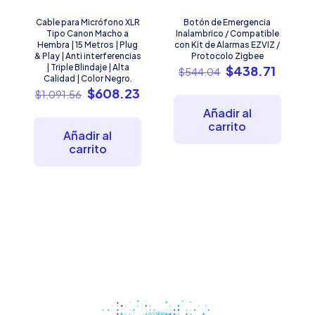
Cable para Micrófono XLR
Botón de Emergencia
Tipo Canon Macho a
Inalambrico / Compatible
Hembra | 15 Metros | Plug
con Kit de Alarmas EZVIZ /
& Play | Anti interferencias
Protocolo Zigbee
| Triple Blindaje | Alta
El
El
$
438.71
$
544.04
Calidad | Color Negro.
precio
precio
El
El
$
608.23
$
1,091.56
original
actual
precio
precio
era:
es:
Añadir al
original
actual
$544.04.
$438.7
carrito
era:
es:
Añadir al
$1,091.56.
$608.23.
carrito