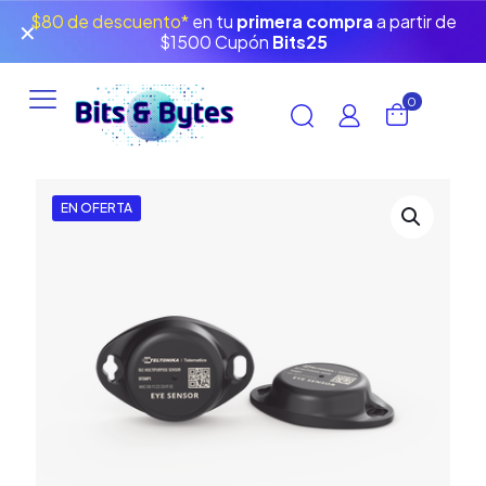
$80 de descuento*
en tu
primera compra
a partir de
✕
$1500 Cupón
Bits25
0
EN OFERTA