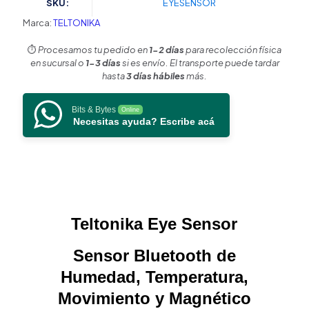
SKU:
EYESENSOR
GPS
Vehiculares
Marca:
TELTONIKA
Teltonika
cantidad
⏱️
Procesamos tu pedido en
1-2 días
para recolección física
en sucursal o
1-3 días
si es envío. El transporte puede tardar
hasta
3 días hábiles
más.
Bits & Bytes
Online
Necesitas ayuda? Escribe acá
Teltonika Eye Sensor
Sensor Bluetooth de
Humedad, Temperatura,
Movimiento y Magnético