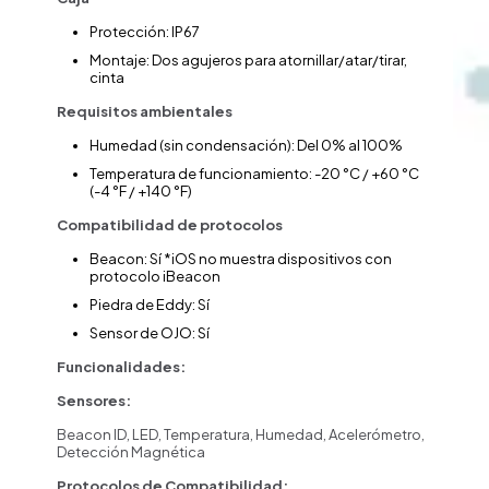
Protección: IP67
Montaje: Dos agujeros para atornillar/atar/tirar,
cinta
Requisitos ambientales
Humedad (sin condensación): Del 0% al 100%
Temperatura de funcionamiento: -20 °C / +60 °C
(-4 °F / +140 °F)
Compatibilidad de protocolos
Beacon: Sí *iOS no muestra dispositivos con
protocolo iBeacon
Piedra de Eddy: Sí
Sensor de OJO: Sí
Funcionalidades:
Sensores:
Beacon ID, LED, Temperatura, Humedad, Acelerómetro,
Detección Magnética
Protocolos de Compatibilidad: