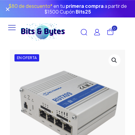
$80 de descuento*
en tu
primera compra
a partir de
✕
$1500 Cupón
Bits25
0
EN OFERTA