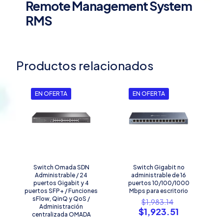
Remote Management System
RMS
Productos relacionados
EN OFERTA
EN OFERTA
Switch Omada SDN
Switch Gigabit no
Administrable / 24
administrable de 16
puertos Gigabit y 4
puertos 10/100/1000
puertos SFP+ / Funciones
Mbps para escritorio
sFlow, QinQ y QoS /
El
$
1,983.14
Administración
precio
El
$
1,923.51
centralizada OMADA
original