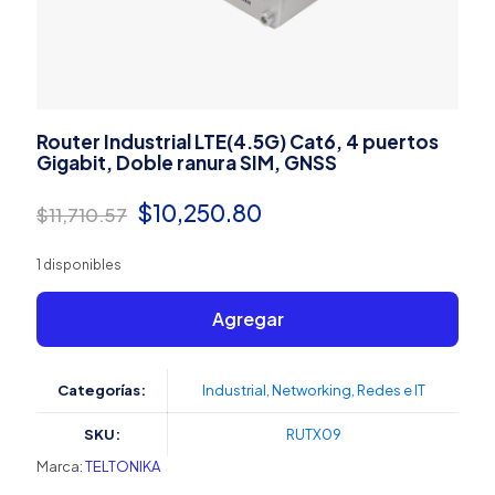
Router Industrial LTE(4.5G) Cat6, 4 puertos
Gigabit, Doble ranura SIM, GNSS
El
El
$
10,250.80
$
11,710.57
precio
precio
1 disponibles
original
actual
era:
es:
Agregar
$11,710.57.
$10,250.80.
Categorías:
Industrial
,
Networking
,
Redes e IT
SKU:
RUTX09
Marca:
TELTONIKA