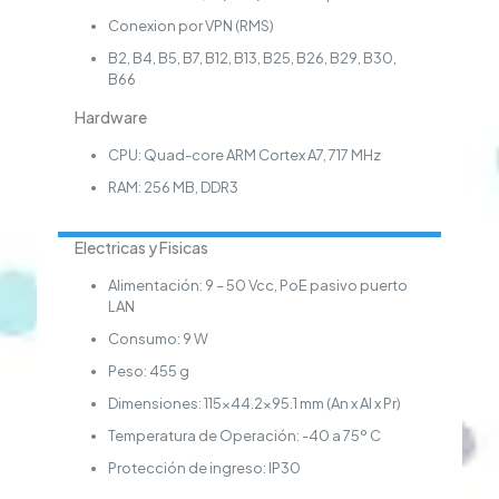
Conexion por VPN (RMS)
B2, B4, B5, B7, B12, B13, B25, B26, B29, B30,
B66
Hardware
CPU: Quad-core ARM Cortex A7, 717 MHz
RAM: 256 MB, DDR3
Electricas y Fisicas
Alimentación: 9 – 50 Vcc, PoE pasivo puerto
LAN
Consumo: 9 W
Peso: 455 g
Dimensiones: 115×44.2×95.1 mm (An x Al x Pr)
Temperatura de Operación: -40 a 75º C
Protección de ingreso: IP30