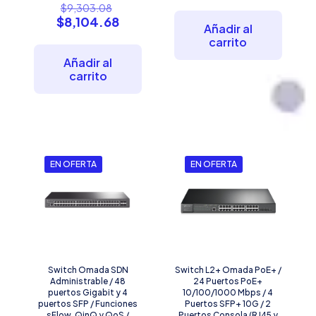
precio
El
$
9,303.08
era:
actual
precio
El
$
8,104.68
$1,983.14.
es:
Añadir al
original
precio
$1,923.51.
carrito
era:
actual
$9,303.08.
es:
Añadir al
$8,104.68.
carrito
EN OFERTA
EN OFERTA
Switch Omada SDN
Switch L2+ Omada PoE+ /
Administrable / 48
24 Puertos PoE+
puertos Gigabit y 4
10/100/1000 Mbps / 4
puertos SFP / Funciones
Puertos SFP+ 10G / 2
sFlow, QinQ y QoS /
Puertos Consola (RJ45 y