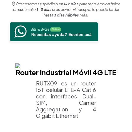
⏱️
Procesamos tu pedido en
1-2 días
para recolección física
en sucursal o
1-3 días
si es envío. El transporte puede tardar
hasta
3 días hábiles
más.
Bits & Bytes
Online
Necesitas ayuda? Escribe acá
Router Industrial Móvil 4G LTE
RUTX09 es un router
IoT celular LTE-A Cat 6
con interfaces Dual-
SIM, Carrier
Aggregation y 4
Gigabit Ethernet.