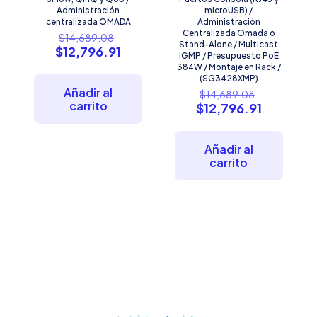
Administración
microUSB) /
centralizada OMADA
Administración
El
Centralizada Omada o
$
14,689.08
Stand-Alone / Multicast
precio
El
$
12,796.91
IGMP / Presupuesto PoE
original
precio
384W / Montaje en Rack /
era:
actual
(SG3428XMP)
$14,689.08.
es:
El
Añadir al
$
14,689.08
$12,796.91.
precio
carrito
El
$
12,796.91
original
precio
era:
actual
$14,689.0
es:
Añadir al
$12,796.9
carrito