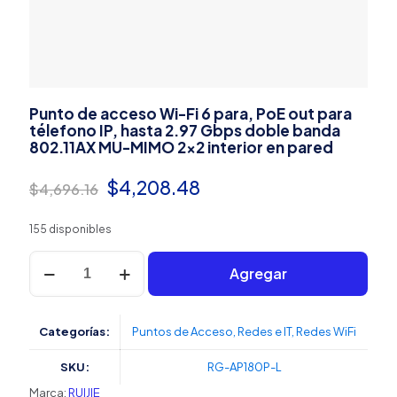
Punto de acceso Wi-Fi 6 para, PoE out para
télefono IP, hasta 2.97 Gbps doble banda
802.11AX MU-MIMO 2×2 interior en pared
El
El
$
4,208.48
$
4,696.16
precio
precio
155 disponibles
original
actual
Punto
era:
es:
Agregar
de
acceso
$4,696.16.
$4,208.48.
Wi-
Fi
Categorías:
Puntos de Acceso
,
Redes e IT
,
Redes WiFi
6
para,
SKU:
RG-AP180P-L
PoE
out
Marca:
RUIJIE