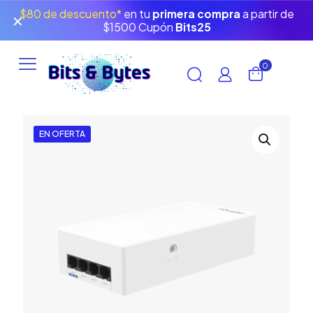
$80 de descuento*
en tu
primera compra
a partir de
✕
$1500 Cupón
Bits25
0
EN OFERTA