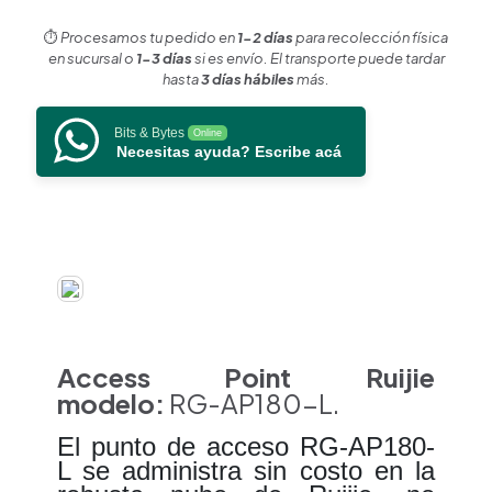
para
télefono
⏱️
Procesamos tu pedido en
1-2 días
para recolección física
IP,
en sucursal o
1-3 días
si es envío. El transporte puede tardar
hasta
hasta
3 días hábiles
más.
2.97
Gbps
Bits & Bytes
Online
doble
Necesitas ayuda? Escribe acá
banda
802.11AX
MU-
MIMO
2x2
interior
en
pared
cantidad
Access Point Ruijie
modelo:
RG-AP180-L.
El punto de acceso RG-AP180-
L se administra sin costo en la