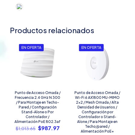
Productos relacionados
EN OFERTA
EN OFERTA
Punto de Acceso Omada /
Punto de Acceso Omada /
Frecuencia 2.4 GHz N 300
Wi-Fi 6 AX1800 MU-MIMO
/ Para Montaje en Techo-
2×2 / Mesh Omada / Alta
Pared / Configuración
Densidad de Usuarios /
Stand-Alone o Por
Configuración por
Controlador /
Controlador o Stand-
Alimentación PoE 802.3af
Alone / Para Montaje en
El
El
Techo/pared /
$
987.97
$
1,013.65
Alimentación PoE+
precio
precio