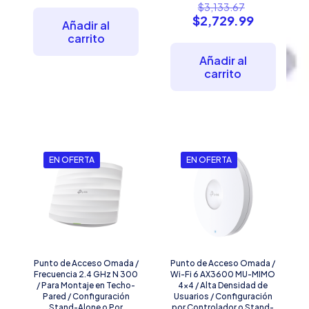
El
$
3,133.67
original
actual
precio
El
$
2,729.99
era:
es:
Añadir al
original
precio
$1,013.65.
$987.97.
carrito
era:
actual
$3,133.67.
es:
Añadir al
$2,729.99
carrito
EN OFERTA
EN OFERTA
Punto de Acceso Omada /
Punto de Acceso Omada /
Frecuencia 2.4 GHz N 300
Wi-Fi 6 AX3600 MU-MIMO
/ Para Montaje en Techo-
4×4 / Alta Densidad de
Pared / Configuración
Usuarios / Configuración
Stand-Alone o Por
por Controlador o Stand-