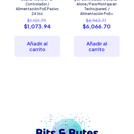
Controlador /
Alone / Para Montaje en
Alimentación PoE Pasivo
Techo/pared. /
24 Vcc
Alimentación PoE+
El
El
$
1,101.79
$
6,963.71
precio
precio
El
El
$
1,073.94
$
6,066.70
original
original
precio
precio
era:
era:
actual
actual
$1,101.79.
$6,963.71.
es:
es:
Añadir al
Añadir al
$1,073.94.
$6,066.7
carrito
carrito