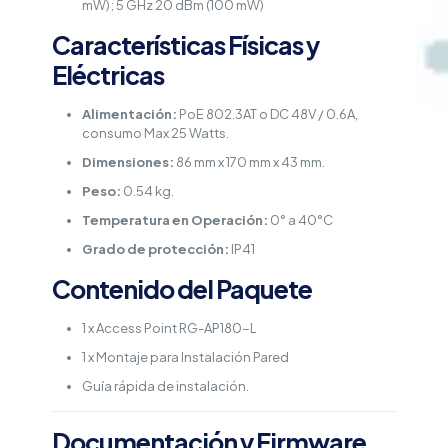
mW); 5 GHz 20 dBm (100 mW)
Características Físicas y
Eléctricas
Alimentación:
PoE 802.3AT o DC 48V / 0.6A,
consumo Max 25 Watts.
Dimensiones:
86 mm x 170 mm x 43 mm.
Peso:
0.54 kg.
Temperatura en Operación:
0° a 40°C
Grado de protección:
IP41
Contenido del Paquete
1 x Access Point RG-AP180-L
1 x Montaje para Instalación Pared
Guía rápida de instalación.
Documentación y Firmware