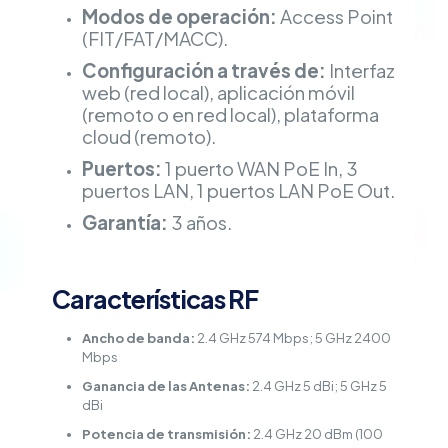
Modos de operación:
Access Point
(FIT/FAT/MACC).
Configuración a través de:
Interfaz
web (red local), aplicación móvil
(remoto o en red local), plataforma
cloud (remoto).
Puertos:
1 puerto WAN PoE In, 3
puertos LAN, 1 puertos LAN PoE Out.
Garantía:
3 años.
Características RF
Ancho de banda:
2.4 GHz 574 Mbps; 5 GHz 2400
Mbps
Ganancia de las Antenas:
2.4 GHz 5 dBi; 5 GHz 5
dBi
Potencia de transmisión:
2.4 GHz 20 dBm (100