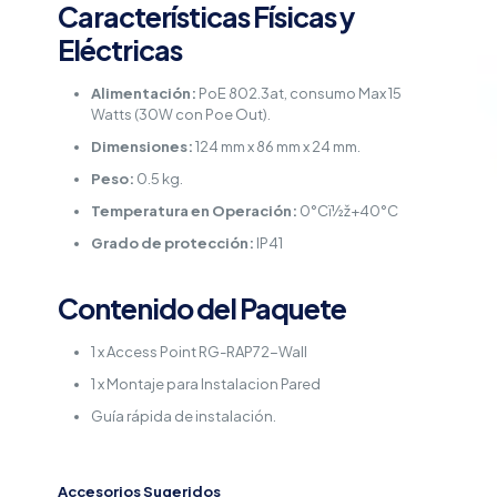
Características Físicas y
Eléctricas
Alimentación:
PoE 802.3at, consumo Max 15
Watts (30W con Poe Out).
Dimensiones:
124 mm x 86 mm x 24 mm.
Peso:
0.5 kg.
Temperatura en Operación:
0°Cï½ž+40°C
Grado de protección:
IP41
Contenido del Paquete
1 x Access Point RG-RAP72-Wall
1 x Montaje para Instalacion Pared
Guía rápida de instalación.
Accesorios Sugeridos