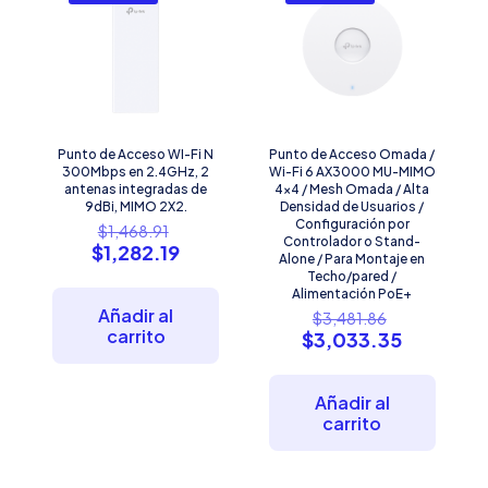
Punto de Acceso WI-Fi N
Punto de Acceso Omada /
300Mbps en 2.4GHz, 2
Wi-Fi 6 AX3000 MU-MIMO
antenas integradas de
4×4 / Mesh Omada / Alta
9dBi, MIMO 2X2.
Densidad de Usuarios /
El
Configuración por
$
1,468.91
Controlador o Stand-
precio
El
$
1,282.19
Alone / Para Montaje en
original
precio
Techo/pared /
era:
actual
Alimentación PoE+
$1,468.91.
es:
El
Añadir al
$
3,481.86
$1,282.19.
precio
carrito
El
$
3,033.35
original
precio
era:
actual
$3,481.86.
es:
Añadir al
$3,033.3
carrito