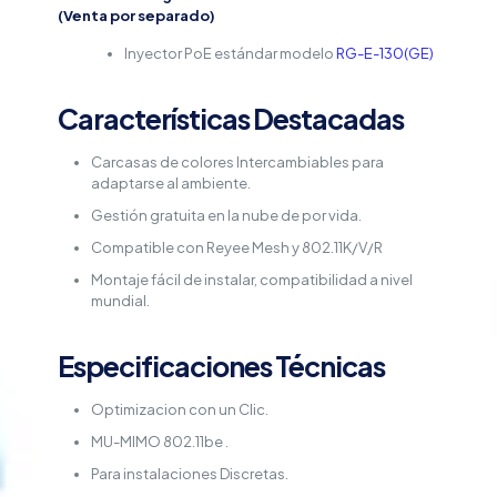
(Venta por separado)
Inyector PoE estándar modelo
RG-E-130(GE)
Características Destacadas
Carcasas de colores Intercambiables para
adaptarse al ambiente.
Gestión gratuita en la nube de por vida.
Compatible con Reyee Mesh y 802.11K/V/R
Montaje fácil de instalar, compatibilidad a nivel
mundial.
Especificaciones Técnicas
Optimizacion con un Clic.
MU-MIMO 802.11be .
Para instalaciones Discretas.