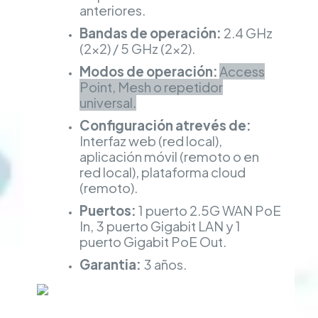
anteriores.
Bandas de operación:
2.4 GHz
(2×2) / 5 GHz (2×2).
Modos de operación:
Access
Point, Mesh o repetidor
universal.
Configuración atrevés de:
Interfaz web (red local),
aplicación móvil (remoto o en
red local), plataforma cloud
(remoto).
Puertos:
1 puerto 2.5G WAN PoE
In, 3 puerto Gigabit LAN y 1
puerto Gigabit PoE Out.
Garantia:
3 años.