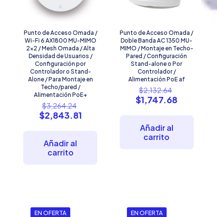
Punto de Acceso Omada /
Punto de Acceso Omada /
Wi-Fi 6 AX1800 MU-MIMO
Doble Banda AC 1350 MU-
2×2 / Mesh Omada / Alta
MIMO / Montaje en Techo-
Densidad de Usuarios /
Pared / Configuración
Configuración por
Stand-alone o Por
Controlador o Stand-
Controlador /
Alone / Para Montaje en
Alimentación PoE af
Techo/pared /
El
$
2,132.64
Alimentación PoE+
precio
El
$
1,747.68
El
$
3,264.24
original
precio
precio
El
$
2,843.81
era:
actual
original
precio
$2,132.64.
es:
Añadir al
era:
actual
$1,747.68
carrito
$3,264.24.
es:
Añadir al
$2,843.81.
carrito
EN OFERTA
EN OFERTA