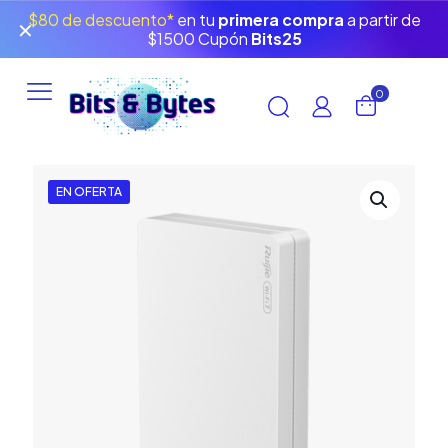
$80 de descuento*
en tu
primera compra
a partir de
✕
$1500 Cupón
Bits25
0
EN OFERTA