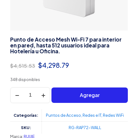
Punto de Acceso Mesh Wi-Fi 7 para interior
en pared, hasta 512 usuarios ideal para
Hotelería u Oficina.
El
El
$
4,298.79
$
4,515.53
precio
precio
348 disponibles
original
actual
Punto
era:
es:
Agregar
de
Acceso
$4,515.53.
$4,298.79.
Mesh
Wi-
Categorías:
Puntos de Acceso
,
Redes e IT
,
Redes WiFi
Fi
7
SKU:
RG-RAP72-WALL
para
interior
Marca:
RUIJIE