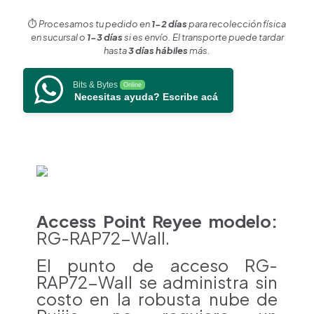
en
pared,
⏱️
Procesamos tu pedido en
1-2 días
para recolección física
hasta
en sucursal o
1-3 días
si es envío. El transporte puede tardar
512
hasta
3 días hábiles
más.
usuarios
ideal
Bits & Bytes
Online
para
Necesitas ayuda? Escribe acá
Hotelería
u
Oficina.
cantidad
Access Point Reyee modelo:
RG-RAP72-Wall.
El punto de acceso RG-
RAP72-Wall se administra sin
costo en la robusta nube de