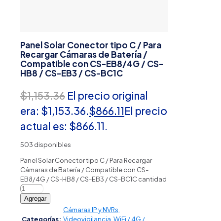
Panel Solar Conector tipo C / Para
Recargar Cámaras de Batería /
Compatible con CS-EB8/4G / CS-
HB8 / CS-EB3 / CS-BC1C
$
1,153.36
El precio original
era: $1,153.36.
$
866.11
El precio
actual es: $866.11.
503 disponibles
Panel Solar Conector tipo C / Para Recargar
Cámaras de Batería / Compatible con CS-
EB8/4G / CS-HB8 / CS-EB3 / CS-BC1C cantidad
Agregar
Cámaras IP y NVRs
,
Categorías:
Videovigilancia
,
WiFi / 4G /