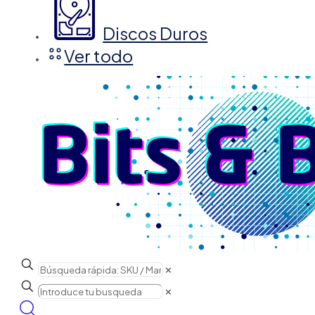
Discos Duros
Ver todo
✕
✕