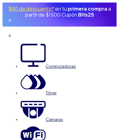
$80 de descuento*
en tu
primera compra
a
partir de $1500 Cupón
Bits25
✕
✕
Computadoras
Tóner
Camaras