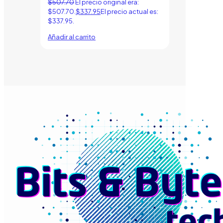
$
507.70
El precio original era:
$507.70.
$
337.95
El precio actual es:
$337.95.
Añadir al carrito