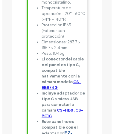
monocristalino.
Temperatura de
operación: -20° – 60°C
(-4°F – 140°F)
Protección IP65
(Exterior con
protección)
Dimensiones: 283.7 ×
185.7 × 2.4 mm
Peso: 1045g
El conector del cable
del panel es tipo C,
c
ompatible
nativamente con la
cámara modelo
CS-
EB8/4G
Incluye adaptador de
tipo C a micro USB
p
ara conectar la
camara
CS-HB8,
CS-
BC1C
Este panel no es
compatible con el
EZ-
adaptador