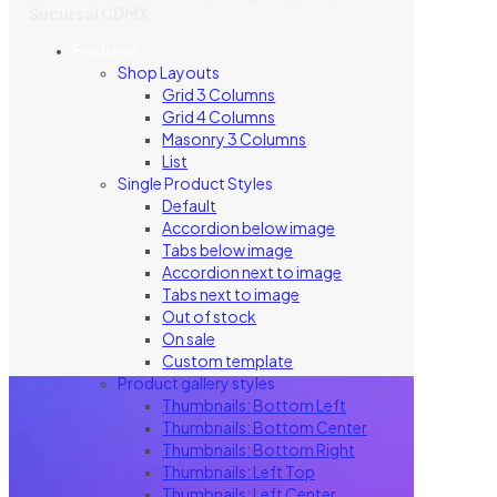
Sucursal CDMX
Features
Shop Layouts
Grid 3 Columns
Grid 4 Columns
Masonry 3 Columns
List
Single Product Styles
Default
Accordion below image
Tabs below image
Accordion next to image
Tabs next to image
Out of stock
On sale
Custom template
Product gallery styles
Thumbnails: Bottom Left
Thumbnails: Bottom Center
Thumbnails: Bottom Right
Thumbnails: Left Top
Thumbnails: Left Center