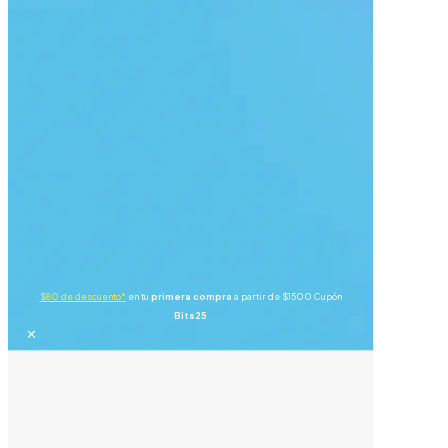
$80 de descuento*
en tu
primera compra
a partir de $1500 Cupón
Bits25
✕