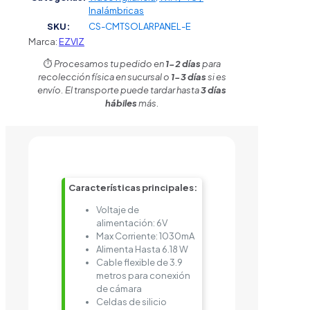
Inalámbricas
SKU:
CS-CMTSOLARPANEL-E
Marca:
EZVIZ
⏱️
Procesamos tu pedido en
1-2 días
para
recolección física en sucursal o
1-3 días
si es
envío. El transporte puede tardar hasta
3 días
hábiles
más.
Características principales:
Voltaje de
alimentación: 6V
Max Corriente: 1030mA
Alimenta Hasta 6.18 W
Cable flexible de 3.9
metros para conexión
de cámara
Celdas de silicio