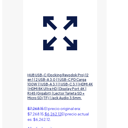
HUB USB-C (Docking Revodok Pro) 12
en 1 | 2 USB-A 3.0 | 1 USB-C PD Carga
100W | 1 USB-A 3.1 | 1 USB-C 3.1 | HDMI 4K
| HDMI 8K Ultra HD | Display Port 4K |
RJ45 (Gigabit) | Lector Tarjeta SD +
Micro SD (TF) | Jack Audio 3.5mm.
$
7,268.15
El precio original era:
$7,268.15.
$
6,262.12
El precio actual
es: $6,262.12.