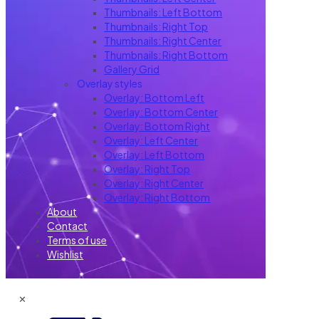
Thumbnails: Left Bottom
Thumbnails: Right Top
Thumbnails: Right Center
Thumbnails: Right Bottom
Gallery Grid
Overlay styles
Overlay: Bottom Left
Overlay: Bottom Center
Overlay: Bottom Right
Overlay: Left Center
Overlay: Left Bottom
Overlay: Right Top
Overlay: Right Center
Overlay: Right Bottom
About
Contact
Terms of use
Wishlist
✕