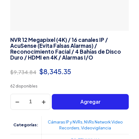
NVR 12 Megapixel (4K) / 16 canales IP /
AcuSense (Evita Falsas Alarmas) /
Reconocimiento Facial / 4 Bahías de Disco
Duro / HDMI en 4K / Alarmas I/O
El
El
$
8,345.35
$
9,734.84
precio
precio
62 disponibles
original
actual
NVR
era:
es:
Agregar
12
Megapixel
$9,734.84.
$8,345.35.
(4K)
/
Cámaras IP y NVRs
,
NVRs Network Video
Categorías:
16
Recorders
,
Videovigilancia
canales
IP