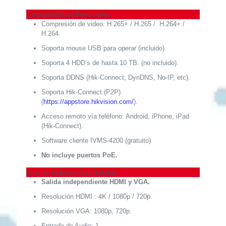
Características Principales:
Compresión de video: H.265+ / H.265 / H.264+ /
H.264.
Soporta mouse USB para operar (incluido).
Soporta 4 HDD’s de hasta 10 TB. (no incluido).
Soporta DDNS (Hik-Connect, DynDNS, No-IP, etc).
Soporta Hik-Connect (P2P)
(
https://appstore.hikvision.com/
).
Acceso remoto vía teléfono: Android, iPhone, iPad
(Hik-Connect).
Software cliente IVMS-4200 (gratuito).
No incluye puertos PoE.
Interfaces Entradas y Salidas:
Salida independiente HDMI y VGA.
Resolución HDMI : 4K / 1080p / 720p.
Resolución VGA: 1080p, 720p.
Entrada de Audio: 1.