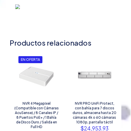
Productos relacionados
EN OFERTA
NVR 4 Megapixel
NVR PRO UniFi Protect,
(Compatible con Cámaras
con bahía para 7 discos
AcuSense) / 8 Canales IP /
duros, almacena hasta 20
8 Puertos PoE+ / 1 Bahía
cámaras 4k o 60 cámaras
de Disco Duro / Salida en
1080p, pantalla táctil
Full HD
$
24,953.93