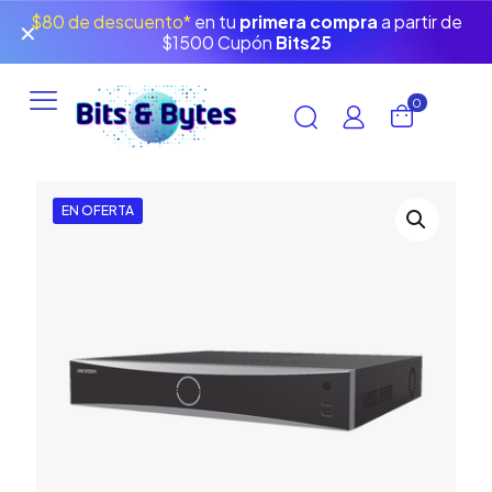
$80 de descuento*
en tu
primera compra
a partir de
✕
$1500 Cupón
Bits25
0
EN OFERTA