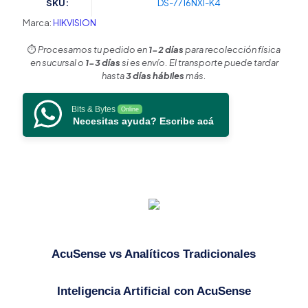
SKU:
DS-7716NXI-K4
/
AcuSense
Marca:
HIKVISION
(Evita
Falsas
⏱️
Procesamos tu pedido en
1-2 días
para recolección física
Alarmas)
en sucursal o
1-3 días
si es envío. El transporte puede tardar
/
hasta
3 días hábiles
más.
Reconocimiento
Facial
Bits & Bytes
Online
/
Necesitas ayuda? Escribe acá
4
Bahías
de
Disco
Duro
/
HDMI
en
4K
/
AcuSense vs Analíticos Tradicionales
Alarmas
I/O
cantidad
Inteligencia Artificial con AcuSense