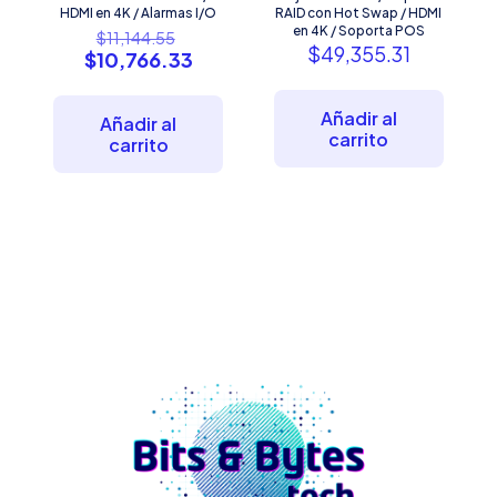
HDMI en 4K / Alarmas I/O
RAID con Hot Swap / HDMI
El
en 4K / Soporta POS
$
11,144.55
$
49,355.31
precio
El
$
10,766.33
original
precio
era:
actual
$11,144.55.
Añadir al
es:
Añadir al
carrito
$10,766.33.
carrito