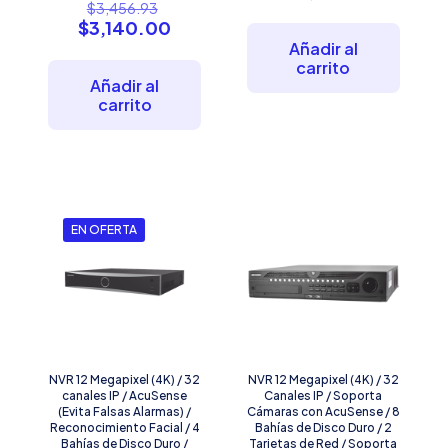
El
$
3,456.93
precio
El
$
3,140.00
original
precio
Añadir al
era:
actual
carrito
$3,456.93.
es:
Añadir al
$3,140.00.
carrito
EN OFERTA
NVR 12 Megapixel (4K) / 32
NVR 12 Megapixel (4K) / 32
canales IP / AcuSense
Canales IP / Soporta
(Evita Falsas Alarmas) /
Cámaras con AcuSense / 8
Reconocimiento Facial / 4
Bahías de Disco Duro / 2
Bahías de Disco Duro /
Tarjetas de Red / Soporta