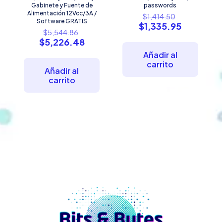
Gabinete y Fuente de
passwords
Alimentación 12Vcc/3A /
El
$
1,414.50
Software GRATIS
precio
El
$
1,335.95
El
$
5,544.86
original
precio
precio
El
$
5,226.48
era:
actual
original
precio
$1,414.50.
es:
Añadir al
era:
actual
$1,335.95
carrito
$5,544.86.
es:
Añadir al
$5,226.48.
carrito