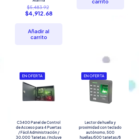
$825.42.
$765.3
Alarma
carrito
El
$
5,483.92
precio
El
$
4,912.68
original
precio
era:
actual
$5,483.92.
es:
Añadir al
$4,912.68.
carrito
EN OFERTA
EN OFERTA
C3400 Panel de Control
Lector de huella y
de Acceso para 4 Puertas
proximidad con teclado
/ Fácil Administración /
autónomo, 500
30,000 Tarjetas / Incluye
huellas/500 tarjetas/8