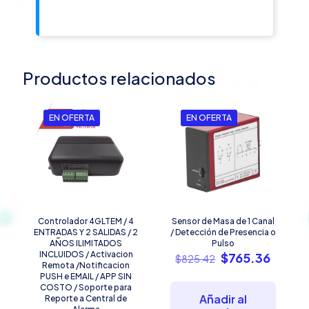
Productos relacionados
EN OFERTA
EN OFERTA
Controlador 4GLTEM / 4
Sensor de Masa de 1 Canal
ENTRADAS Y 2 SALIDAS / 2
/ Detección de Presencia o
AÑOS ILIMITADOS
Pulso
INCLUIDOS / Activacion
El
El
$
765.36
$
825.42
Remota /Notificacion
precio
precio
PUSH e EMAIL / APP SIN
original
actual
COSTO / Soporte para
era:
es:
Añadir al
Reporte a Central de