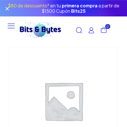
$80 de descuento*
en tu
primera compra
a partir de
✕
$1500 Cupón
Bits25
0