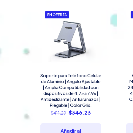
EN OFERTA
Soporte para Teléfono Celular
de Aluminio | Angulo Ajustable
M
| Amplia Compatibilidad con
24
dispositivos de 4.7» a 7.9» |
4
Antideslizante | Antiarañazos |
C
Plegable | Color Gris.
El
El
$
346.23
$
411.29
precio
precio
original
actual
Añadir al