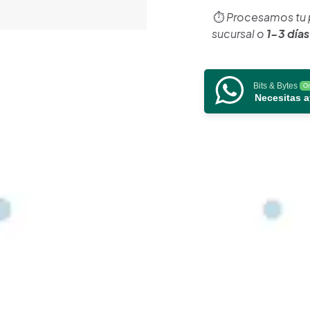
ColorVu
⏱️
Procesamos tu
con
sucursal o
1-3 días
Microfono
Integrado
/
Bits & Bytes
On
Fuente
Necesitas 
de
Poder
/
Accesorios
de
Instalación
cantidad