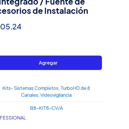
Integrado / Fuente de
esorios de Instalación
El
605.24
io
precio
inal
actual
es:
Agregar
39.87.
$7,605.24.
Kits- Sistemas Completos
,
TurboHD de 8
Canales
,
Videovigilancia
B8-KIT8-CV/A
FESSIONAL