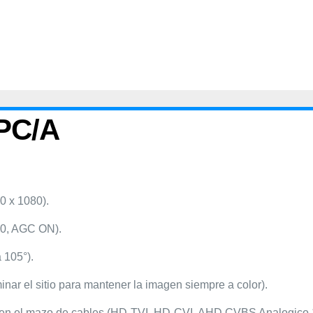
PC/A
0 x 1080).
.0, AGC ON).
 105°).
inar el sitio para mantener la imagen siempre a color).
e en el mazo de cables (HD-TVI, HD-CVI, AHD,CVBS Analogico