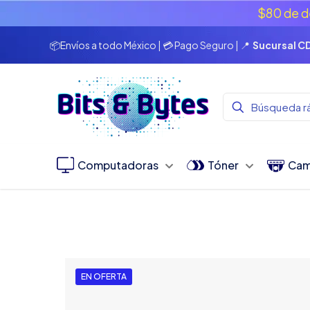
$80 de d
📦Envíos a todo México | 💳 Pago Seguro | 📍
Sucursal 
Computadoras
Tóner
Cam
EN OFERTA