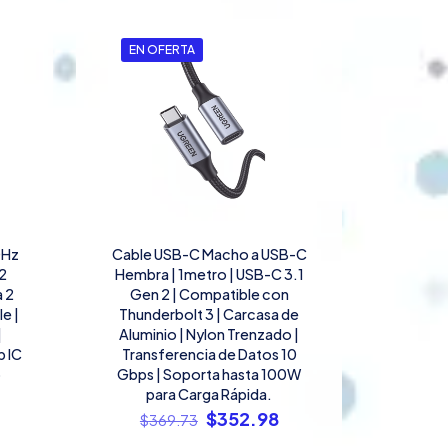
EN OFERTA
0Hz
Cable USB-C Macho a USB-C
(2
Hembra | 1metro | USB-C 3.1
a 2
Gen 2 | Compatible con
e |
Thunderbolt 3 | Carcasa de
|
Aluminio | Nylon Trenzado |
p IC
Transferencia de Datos 10
o
Gbps | Soporta hasta 100W
para Carga Rápida.
l
El
El
$
352.98
$
369.73
recio
precio
precio