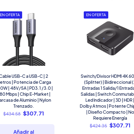
EN OFERTA
EN OFERTA
Cable USB-C a USB-C | 2
Switch/Divisor HDMI 4K 6
etros | Potencia de Carga
(Splitter) | Bidireccional 
0W | 48V/5A | PD3.1 /3.0 |
Entradas 1 Salida/1 Entrad
80 Mbps | Chip E-Market |
Salidas | Switch Conmutabl
arcasa de Aluminio | Nylon
Led Indicador | 3D | HDR 
Trenzado.
Dolby Atmos | Potente Chi
| Diseño Compacto | N
El
El
$
307.71
$
434.58
Requiere Energía
precio
precio
El
E
$
307.71
$
424.35
original
actual
Añadir al
precio
p