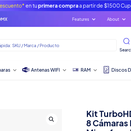
escuento*
en tu
primera compra
a partir de $1500 Cu
CDMX
Features
About
Searc
aras
Antenas WIFI
RAM
Discos 
Kit TurboH
8 Cámaras 