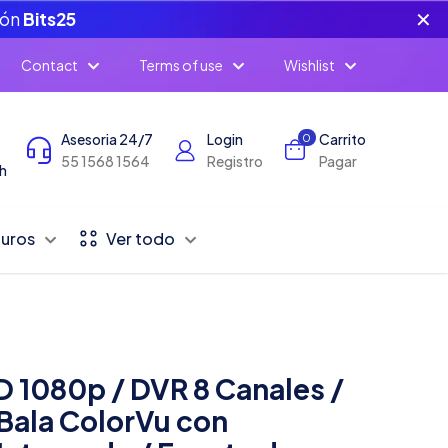
✕
pón
Bits25
Contact
Terms of use
Wishlist
Asesoria 24/7
Login
Carrito
0
55 1568 1564
Registro
Pagar
h
Duros
Ver todo
D 1080p / DVR 8 Canales /
Bala ColorVu con