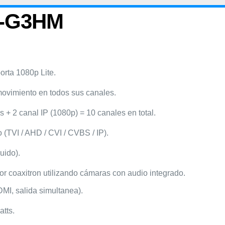
O-G3HM
rta 1080p Lite.
ovimiento en todos sus canales.
 + 2 canal IP (1080p) = 10 canales en total.
 (TVI / AHD / CVI / CVBS / IP).
uido).
r coaxitron utilizando cámaras con audio integrado.
MI, salida simultanea).
tts.