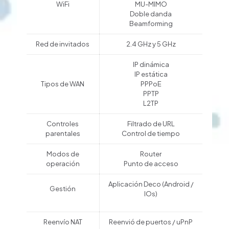
WiFi
MU-MIMO
Doble danda
Beamforming
Red de invitados
2.4 GHz y 5 GHz
IP dinámica
IP estática
Tipos de WAN
PPPoE
PPTP
L2TP
Controles
Filtrado de URL
parentales
Control de tiempo
Modos de
Router
operación
Punto de acceso
Aplicación Deco (Android /
Gestión
IOs)
Reenvío NAT
Reenvió de puertos / uPnP