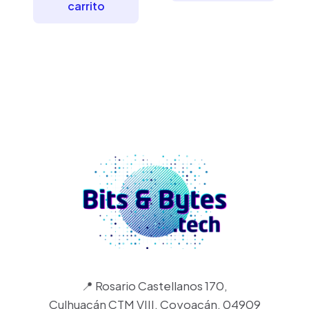
$163.21.
$145.15.
carrito
📍 Rosario Castellanos 170,
Culhuacán CTM VIII, Coyoacán, 04909