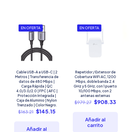
EN OFERTA
EN OFERTA
Cable USB-A a USB-C | 2
Repetidor / Extensor de
Metros | Transferencia de
Cobertura WiFi AC, 1200
datos de 480 Mbps |
Mbps, doble banda 2.4
Carga Rápida | QC
GHz y 5 GHz, con 1 puerto
4.0/3.0/2.0 | FPC | AFC |
10/100 Mbps, con 2
Protección Integrada |
antenas externas
Caja de Aluminio | Nylon
El
El
$
908.33
$
979.27
Trenzado | Color Negro.
precio
precio
El
El
$
145.15
$
163.21
original
actual
precio
precio
era:
es:
Añadir al
original
actual
$979.27.
$908.
carrito
era:
es:
Añadir al