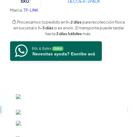
SKU:
DECOE4-2PACK
Hogar
/
Marca:
TP-LINK
Doble
banda
⏱️
Procesamos tu pedido en
1-2 días
para recolección física
AC
en sucursal o
1-3 días
si es envío. El transporte puede tardar
1200
hasta
3 días hábiles
más.
/
2
Bits & Bytes
Online
puertos
Necesitas ayuda? Escribe acá
10/100
Mbps
/
Compatible
con
amazon
alexa.
cantidad