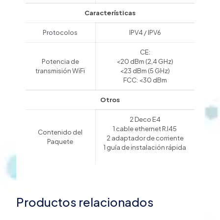
Características
Protocolos
IPV4 / IPV6
CE:
Potencia de
<20 dBm (2,4 GHz)
transmisión WiFi
<23 dBm (5 GHz)
FCC: <30 dBm
Otros
2 Deco E4
1 cable ethernet RJ45
Contenido del
2 adaptador de corriente
Paquete
1 guía de instalación rápida
Productos relacionados