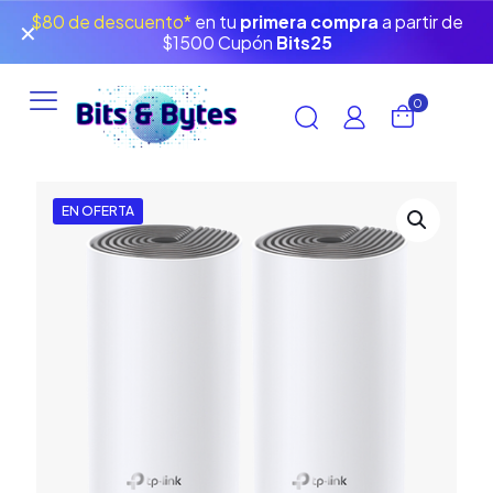
$80 de descuento*
en tu
primera compra
a partir de
✕
$1500 Cupón
Bits25
0
EN OFERTA