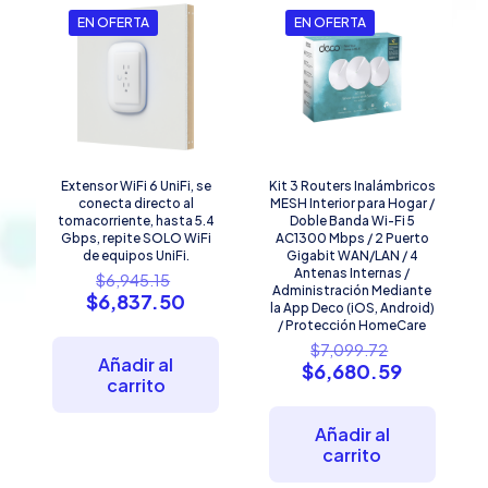
EN OFERTA
EN OFERTA
Extensor WiFi 6 UniFi, se
Kit 3 Routers Inalámbricos
conecta directo al
MESH Interior para Hogar /
tomacorriente, hasta 5.4
Doble Banda Wi-Fi 5
Gbps, repite SOLO WiFi
AC1300 Mbps / 2 Puerto
de equipos UniFi.
Gigabit WAN/LAN / 4
El
Antenas Internas /
$
6,945.15
Administración Mediante
precio
El
$
6,837.50
la App Deco (iOS, Android)
original
precio
/ Protección HomeCare
era:
actual
El
$
7,099.72
$6,945.15.
es:
Añadir al
precio
El
$
6,680.59
$6,837.50.
carrito
original
precio
era:
actual
$7,099.72
es:
Añadir al
$6,680.5
carrito