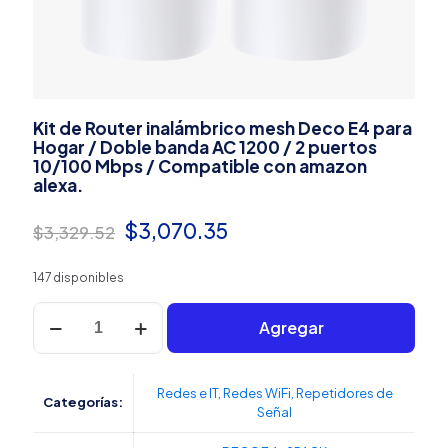
Kit de Router inalámbrico mesh Deco E4 para
Hogar / Doble banda AC 1200 / 2 puertos
10/100 Mbps / Compatible con amazon
alexa.
El
El
$
3,070.35
$
3,329.52
precio
precio
147 disponibles
original
actual
Kit
era:
es:
Agregar
de
Router
$3,329.52.
$3,070.35.
inalámbrico
mesh
Redes e IT
,
Redes WiFi
,
Repetidores de
Categorías:
Deco
Señal
E4
para