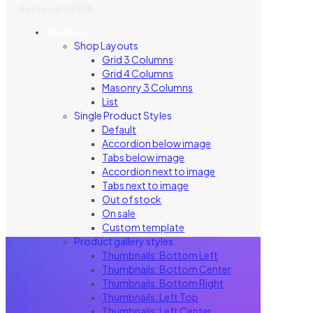
Sucursal CDMX
Features
Shop Layouts
Grid 3 Columns
Grid 4 Columns
Masonry 3 Columns
List
Single Product Styles
Default
Accordion below image
Tabs below image
Accordion next to image
Tabs next to image
Out of stock
On sale
Custom template
Product gallery styles
Thumbnails: Bottom Left
Thumbnails: Bottom Center
Thumbnails: Bottom Right
Thumbnails: Left Top
Thumbnails: Left Center