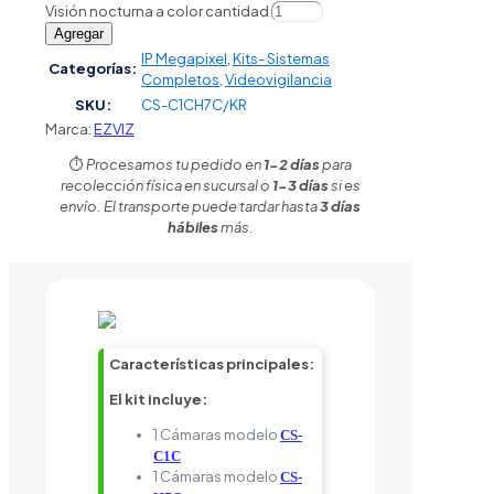
Visión nocturna a color cantidad
Agregar
IP Megapixel
,
Kits- Sistemas
Categorías:
Completos
,
Videovigilancia
SKU:
CS-C1CH7C/KR
Marca:
EZVIZ
⏱️
Procesamos tu pedido en
1-2 días
para
recolección física en sucursal o
1-3 días
si es
envío. El transporte puede tardar hasta
3 días
hábiles
más.
Características principales:
El kit incluye:
1 Cámaras modelo
CS-
C1C
1 Cámaras modelo
CS-