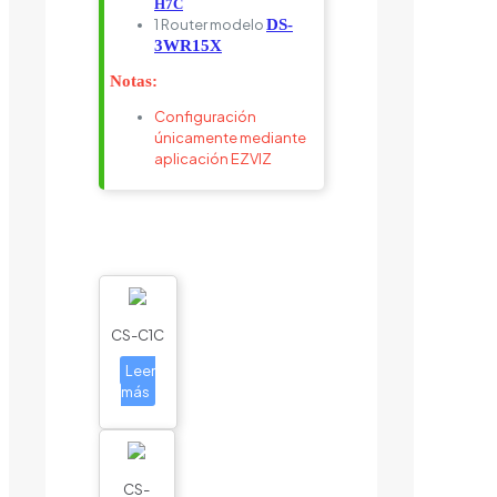
H7C
1 Router modelo
DS-
3WR15X
Notas:
Configuración
únicamente mediante
aplicación EZVIZ
CS-C1C
Leer
más
CS-