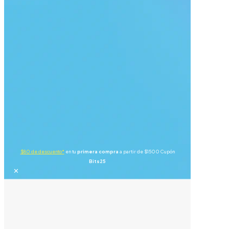
$80 de descuento*
en tu
primera compra
a partir de $1500 Cupón
Bits25
✕