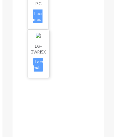
H7C
Leer
más
DS-
3WR15X
Leer
más