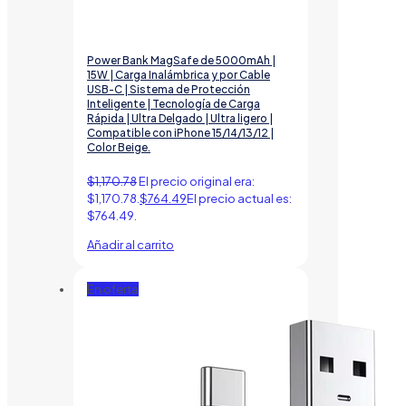
Power Bank MagSafe de 5000mAh |
15W | Carga Inalámbrica y por Cable
USB-C | Sistema de Protección
Inteligente | Tecnología de Carga
Rápida | Ultra Delgado | Ultra ligero |
Compatible con iPhone 15/14/13/12 |
Color Beige.
$
1,170.78
El precio original era:
$1,170.78.
$
764.49
El precio actual es:
$764.49.
Añadir al carrito
En oferta