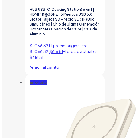
HUB USB-C (Docking Station) 6 en 1 |
HDMI 4K@30Hz | 3 Puertos USB 3.0 |
Lector Tarjeta SD + Micro SD (TF) Uso
Simultáneo | Chip de Última Generación
| Potente Disipación de Calor | Caja de
Aluminio.
$
1,066.32
El precio original era:
$1,066.32.
$
616.51
El precio actual es:
$616.51.
Añadir al carrito
En oferta