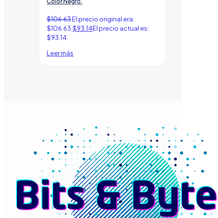
Color Negro.
$
106.63
El precio original era:
$106.63.
$
93.14
El precio actual es:
$93.14.
Leer más