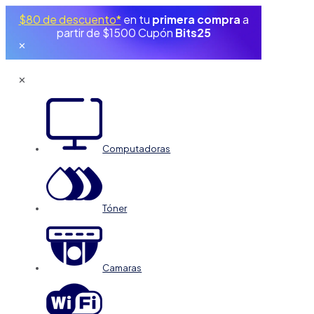
$80 de descuento*
en tu
primera compra
a
partir de $1500 Cupón
Bits25
✕
✕
Computadoras
Tóner
Camaras