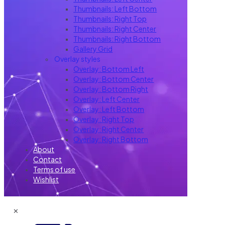
Thumbnails: Left Bottom
Thumbnails: Right Top
Thumbnails: Right Center
Thumbnails: Right Bottom
Gallery Grid
Overlay styles
Overlay: Bottom Left
Overlay: Bottom Center
Overlay: Bottom Right
Overlay: Left Center
Overlay: Left Bottom
Overlay: Right Top
Overlay: Right Center
Overlay: Right Bottom
About
Contact
Terms of use
Wishlist
✕