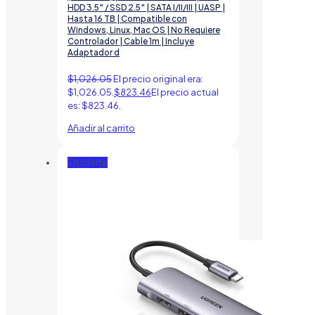
HDD 3.5″ / SSD 2.5″ | SATA I/II/III | UASP |
Hasta 16 TB | Compatible con
Windows, Linux, Mac OS | No Requiere
Controlador | Cable 1m | Incluye
Adaptador d
$
1,026.05
El precio original era:
$1,026.05.
$
823.46
El precio actual
es: $823.46.
Añadir al carrito
En oferta