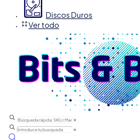
Discos Duros
Ver todo
✕
✕