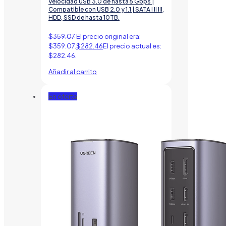
Velocidad USB 3.0 de hasta 5 Gbps |
Compatible con USB 2.0 y 1.1 | SATA I II III,
HDD, SSD de hasta 10TB.
$
359.07
El precio original era:
$359.07.
$
282.46
El precio actual es:
$282.46.
Añadir al carrito
En oferta