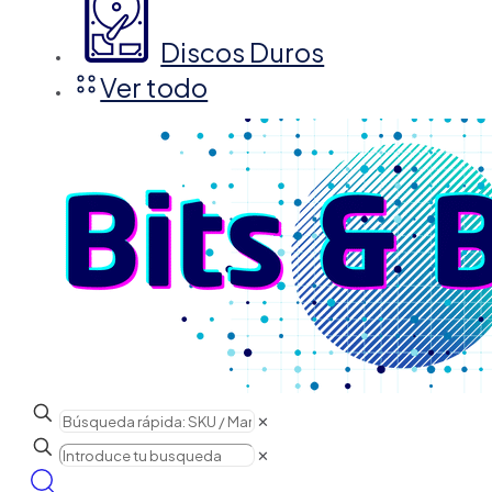
Discos Duros
Ver todo
✕
✕