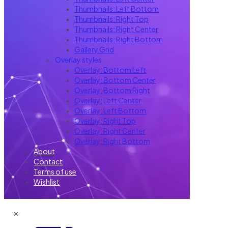
Thumbnails: Left Bottom
Thumbnails: Right Top
Thumbnails: Right Center
Thumbnails: Right Bottom
Gallery Grid
Overlay styles
Overlay: Bottom Left
Overlay: Bottom Center
Overlay: Bottom Right
Overlay: Left Center
Overlay: Left Bottom
Overlay: Right Top
Overlay: Right Center
Overlay: Right Bottom
About
Contact
Terms of use
Wishlist
✕