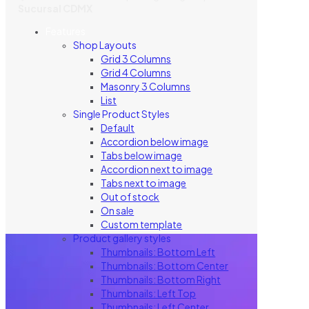
Sucursal CDMX
Features
Shop Layouts
Grid 3 Columns
Grid 4 Columns
Masonry 3 Columns
List
Single Product Styles
Default
Accordion below image
Tabs below image
Accordion next to image
Tabs next to image
Out of stock
On sale
Custom template
Product gallery styles
Thumbnails: Bottom Left
Thumbnails: Bottom Center
Thumbnails: Bottom Right
Thumbnails: Left Top
Thumbnails: Left Center