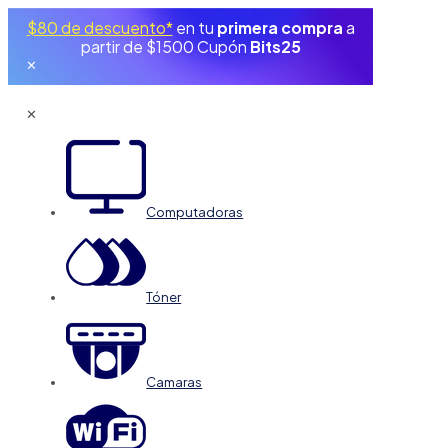
$80 de descuento*
en tu
primera compra
a
partir de $1500 Cupón
Bits25
✕
✕
Computadoras
Tóner
Camaras