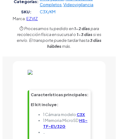
Categorías:
Completos
,
Videovigilancia
SKU:
C3X/KM
Marca:
EZVIZ
⏱️
Procesamos tu pedido en
1-2 días
para
recolección física en sucursal o
1-3 días
si es
envío. El transporte puede tardar hasta
3 días
hábiles
más.
Características principales:
El kit incluye:
1 Cámara modelo
C3X
1 Memoria MicroSD
HS-
TF-E1/32G
.