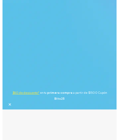
$80 de descuento*
en tu
primera compra
a partir de $1500 Cupón
Bits25
✕