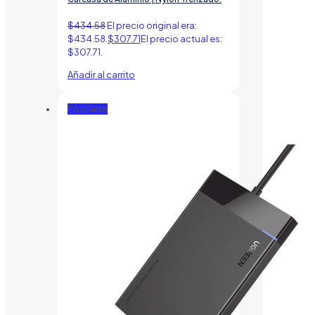
$
434.58
El precio original era:
$434.58.
$
307.71
El precio actual es:
$307.71.
Añadir al carrito
En oferta