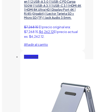
en 1 | 2 USB-A 3.0 | 1 USB-C PD Carga
100W | 1 USB-A 3.1 | 1 USB-C 3.1 | HDMI 4K
| HDMI 8K Ultra HD | Display Port 4K |
RJ45 (Gigabit) | Lector Tarjeta SD +
Micro SD (TF) | Jack Audio 3.5mm.
$
7,268.15
El precio original era:
$7,268.15.
$
6,262.12
El precio actual
es: $6,262.12.
Añadir al carrito
En oferta