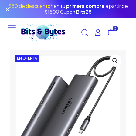
$80 de descuento*
en tu
primera compra
a partir de
✕
$1500 Cupón
Bits25
0
EN OFERTA