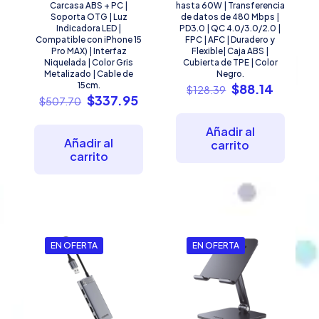
Carcasa ABS + PC |
hasta 60W | Transferencia
Soporta OTG | Luz
de datos de 480 Mbps |
Indicadora LED |
PD3.0 | QC 4.0/3.0/2.0 |
Compatible con iPhone 15
FPC | AFC | Duradero y
Pro MAX) | Interfaz
Flexible| Caja ABS |
Niquelada | Color Gris
Cubierta de TPE | Color
Metalizado | Cable de
Negro.
15cm.
El
El
$
88.14
$
128.39
El
El
$
337.95
precio
precio
$
507.70
precio
precio
original
actual
original
actual
era:
es:
Añadir al
era:
es:
$128.39.
$88.14.
Añadir al
carrito
$507.70.
$337.95.
carrito
EN OFERTA
EN OFERTA