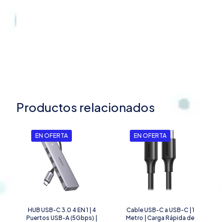
|
RJ45
(Gigabit
Ethernet)
|
Lector
Tarjetas
SD
+
Micro
SD
Productos relacionados
(TF)
Simultáneo
|
Carcasa
EN OFERTA
EN OFERTA
de
Aluminio.
cantidad
HUB USB-C 3.0 4 EN 1 | 4
Cable USB-C a USB-C | 1
Puertos USB-A (5Gbps) |
Metro | Carga Rápida de