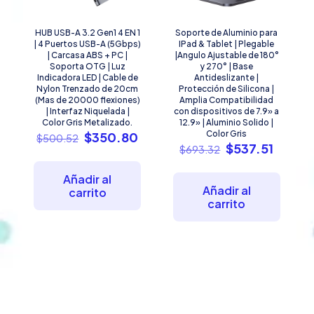
HUB USB-A 3.2 Gen1 4 EN 1
Soporte de Aluminio para
| 4 Puertos USB-A (5Gbps)
IPad & Tablet | Plegable
| Carcasa ABS + PC |
|Angulo Ajustable de 180°
Soporta OTG | Luz
y 270° | Base
Indicadora LED | Cable de
Antideslizante |
Nylon Trenzado de 20cm
Protección de Silicona |
(Mas de 20000 flexiones)
Amplia Compatibilidad
| Interfaz Niquelada |
con dispositivos de 7.9» a
Color Gris Metalizado.
12.9» | Aluminio Solido |
El
El
Color Gris
$
350.80
$
500.52
El
El
$
537.51
precio
precio
$
693.32
precio
precio
original
actual
original
actual
era:
es:
Añadir al
era:
es:
$500.52.
$350.80.
Añadir al
carrito
$693.32.
$537.5
carrito