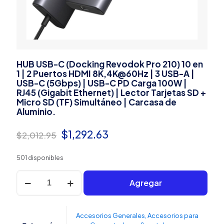
HUB USB-C (Docking Revodok Pro 210) 10 en
1 | 2 Puertos HDMI 8K,4K@60Hz | 3 USB-A |
USB-C (5Gbps) | USB-C PD Carga 100W |
RJ45 (Gigabit Ethernet) | Lector Tarjetas SD +
Micro SD (TF) Simultáneo | Carcasa de
Aluminio.
El
El
$
1,292.63
$
2,012.95
precio
precio
501 disponibles
original
actual
HUB
era:
es:
Agregar
USB-
C
$2,012.95.
$1,292.63.
(Docking
Revodok
Accesorios Generales
,
Accesorios para
Pro