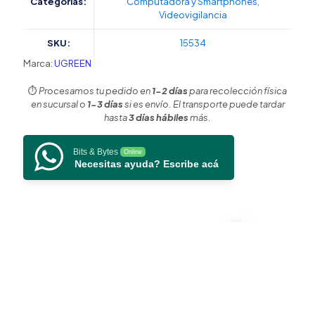
Categorías:
Computadora y Smartphones
,
210)
Videovigilancia
10
en
SKU:
15534
1
|
Marca:
UGREEN
2
Puertos
⏱️
Procesamos tu pedido en
1-2 días
para recolección física
HDMI
en sucursal o
1-3 días
si es envío. El transporte puede tardar
8K,4K@60Hz
hasta
3 días hábiles
más.
|
3
Bits & Bytes
Online
USB-
Necesitas ayuda? Escribe acá
A
|
USB-
C
(5Gbps)
|
USB-
C
PD
Carga
100W