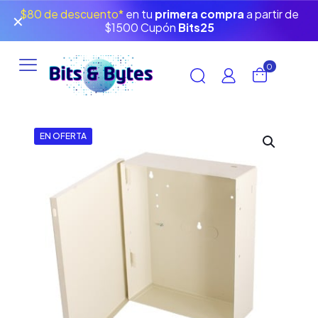
$80 de descuento*
en tu
primera compra
a partir de
✕
$1500 Cupón
Bits25
0
EN OFERTA