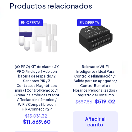
Productos relacionados
EN OFERTA
EN OFERTA
(AX PRO) KIT de Alarma AX
Relevador Wi-Fi
PRO / Incluye: 1 Hub con
Inteligente / Ideal Para
batería de respaldo/ 2
Control de Iluminación / 1
Sensores PIR / 3
Salida para un Apagador /
Contactos Magnéticos
Control Remoto /
mini / 1 Control Remoto / 1
Horarios Personalizados /
Sirena Inalambrica Exterior
Registro de Consumo
/1 Teclado Inalámbrico /
El
El
$
519.02
$
587.56
WiFi / Compatible con
precio
precio
Hik-Connect P2P
original
actual
El
$
13,031.32
era:
es:
Añadir al
precio
El
$
11,669.60
$587.56.
$519.0
carrito
original
precio
era: