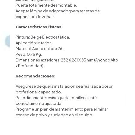
Puerta totalmente desmontable.
Acepta lámina de adaptador para tarjetas de
expansión de zonas.
Características Físicas:
Pintura: Beige Electrostática.
Aplicación: Interior.
Material: Acero calibre 26.
Peso: 0.75 Kg.
Dimensiones exteriores: 232 X 281 X 85 mm (Ancho x Alto
x Profundidad).
Recomendaciones:
Asegúrese de que la instalación sea realizada por un
profesional capacitado.
Periódicamente revise que la tornillería esté
correctamente ajustada.
Programe un plan de mantenimiento para eliminar
exceso de polvo y suciedad en el equipo.