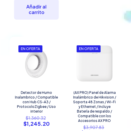
actual
$13,031.32.
es:
Añadir al
$11,669.60.
carrito
EN OFERTA
EN OFERTA
Detector de Humo
(AX PRO) Panel de Alarma
Inalambrico / Compatible
Inalámbrico de Hikvision /
con Hub CS-A3 /
Soporta 48 Zonas / Wi-Fi
ProtocoloZigbee / Uso
y Ethernet / Incluye
interior
Batería de respaldo /
El
Compatible con los
$
1,360.32
Accesorios AX PRO
precio
El
$
1,245.20
El
$
3,907.83
original
precio