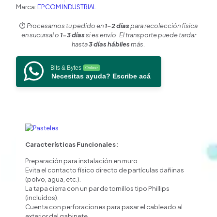
cantidad
Marca:
EPCOM INDUSTRIAL
⏱️
Procesamos tu pedido en
1-2 días
para recolección física
en sucursal o
1-3 días
si es envío. El transporte puede tardar
hasta
3 días hábiles
más.
Bits & Bytes
Online
Necesitas ayuda? Escribe acá
Características Funcionales:
Preparación para instalación en muro.
Evita el contacto físico directo de partículas dañinas
(polvo, agua, etc.).
La tapa cierra con un par de tornillos tipo Phillips
(incluidos).
Cuenta con perforaciones para pasar el cableado al
exterior del gabinete.