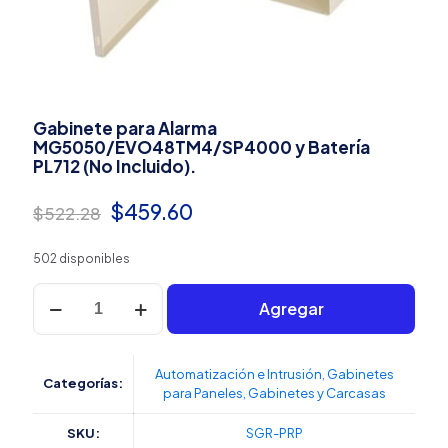
Gabinete para Alarma
MG5050/EVO48TM4/SP4000 y Batería
PL712 (No Incluido).
El
El
$
459.60
$
522.28
precio
precio
502 disponibles
original
actual
Gabinete
era:
es:
Agregar
para
Alarma
$522.28.
$459.60.
MG5050/EVO48TM4/SP4000
y
Automatización e Intrusión
,
Gabinetes
Categorías:
Batería
para Paneles
,
Gabinetes y Carcasas
PL712
(No
SKU:
SGR-PRP
Incluido).