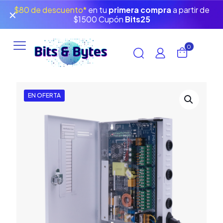
$80 de descuento*
en tu
primera compra
a partir de
✕
$1500 Cupón
Bits25
0
EN OFERTA