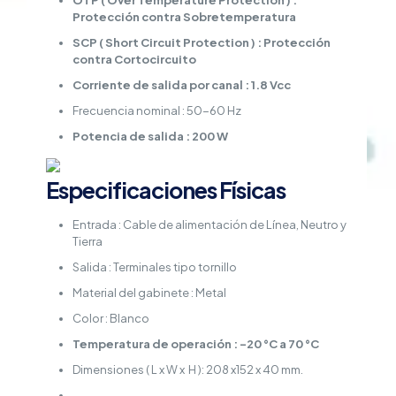
OTP ( Over Temperature Protection ) :
Protección contra Sobretemperatura
SCP ( Short Circuit Protection ) : Protección
contra Cortocircuito
Corriente de salida por canal : 1.8 Vcc
Frecuencia nominal : 50-60 Hz
Potencia de salida : 200 W
Especificaciones Físicas
Entrada : Cable de alimentación de Línea, Neutro y
Tierra
Salida : Terminales tipo tornillo
Material del gabinete : Metal
Color : Blanco
Temperatura de operación : -20 °C a 70 °C
Dimensiones ( L x W x H ): 208 x152 x 40 mm.
.