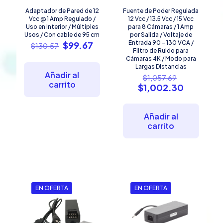
Adaptador de Pared de 12
Fuente de Poder Regulada
Vcc @ 1 Amp Regulado /
12 Vcc / 13.5 Vcc / 15 Vcc
Uso en Interior / Múltiples
para 8 Cámaras / 1 Amp
Usos / Con cable de 95 cm
por Salida / Voltaje de
El
El
Entrada 90 – 130 VCA /
$
99.67
$
130.57
Filtro de Ruido para
precio
precio
Cámaras 4K / Modo para
original
actual
Largas Distancias
era:
es:
Añadir al
El
$
1,057.69
$130.57.
$99.67.
carrito
precio
El
$
1,002.30
original
precio
era:
actual
$1,057.69.
es:
Añadir al
$1,002.3
carrito
EN OFERTA
EN OFERTA