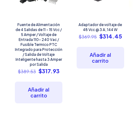
Fuente de Alimentación
Adaptador de voltaje de
de 4 Salidas de 11 – 15 Vcc /
48 Vcc @ 3 A; 144 W
5 Amper / Voltaje de
El
El
$
314.45
$
369.95
Entrada 110- 240 Vac /
precio
precio
Fusible Termico PTC
original
actual
Integrado para Protección
era:
es:
Añadir al
/ Salida de Voltaje
$369.95.
$314.4
Inteligente hasta 3 Amper
carrito
por Salida
El
El
$
317.93
$
389.53
precio
precio
original
actual
era:
es:
Añadir al
$389.53.
$317.93.
carrito