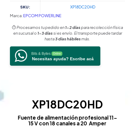
18
SKU:
XP18DC20HD
canales
/
Marca:
EPCOM POWERLINE
20
A
⏱️
Procesamos tu pedido en
1-2 días
para recolección física
/
en sucursal o
1-3 días
si es envío. El transporte puede tardar
Alta
hasta
3 días hábiles
más.
tecnología
en
Bits & Bytes
Online
seguridad
Necesitas ayuda? Escribe acá
/
Doble
ventilador
/
Hasta
1.8
Amperes
XP18DC20HD
por
Salida
/
Fuente de alimentación profesional 11-
Filtro
15 V con 18 canales a 20 Amper
de
ruido