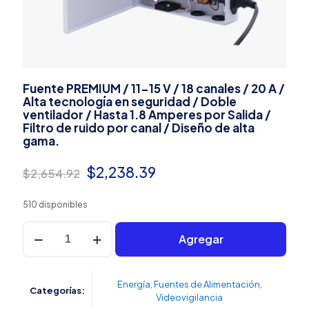
Fuente PREMIUM / 11-15 V / 18 canales / 20 A /
Alta tecnología en seguridad / Doble
ventilador / Hasta 1.8 Amperes por Salida /
Filtro de ruido por canal / Diseño de alta
gama.
El
El
$
2,238.39
$
2,654.92
precio
precio
510 disponibles
original
actual
Fuente
era:
es:
Agregar
PREMIUM
/
$2,654.92.
$2,238.39.
11-
15
Energía
,
Fuentes de Alimentación
,
Categorías:
V
Videovigilancia
/