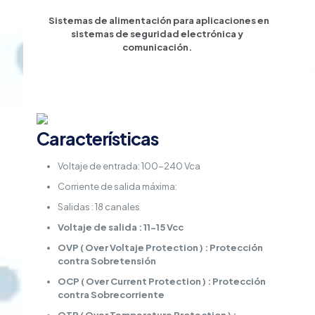
por
canal
Sistemas de alimentación para aplicaciones en
/
sistemas de seguridad electrónica y
Diseño
comunicación.
de
alta
gama.
cantidad
Características
Voltaje de entrada: 100-240 Vca
Corriente de salida máxima:
Salidas : 18 canales
Voltaje de salida : 11-15 Vcc
OVP ( Over Voltaje Protection ) : Protección
contra Sobretensión
OCP ( Over Current Protection ) : Protección
contra Sobrecorriente