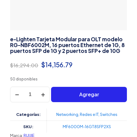
e-Lighten Tarjeta Modular para OLT modelo
RG-NBF6002M, 16 puertos Ethernet de 1G, 8
puertos SFP de 1G y 2 puertos SFP+ de 10G
El
El
$
14,156.79
$
16,294.00
precio
precio
50 disponibles
original
actual
e-
era:
es:
Agregar
Lighten
Tarjeta
$16,294.00.
$14,156.79.
Modular
para
Categorías:
Networking
,
Redes e IT
,
Switches
OLT
modelo
SKU:
MF6000M-16GT8SFP2XS
RG-
NBF6002M,
Marca:
RUIJIE