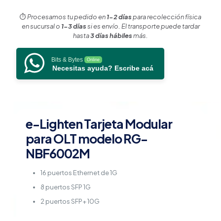
16
puertos
⏱️
Procesamos tu pedido en
1-2 días
para recolección física
Ethernet
en sucursal o
1-3 días
si es envío. El transporte puede tardar
de
hasta
3 días hábiles
más.
1G,
8
Bits & Bytes
Online
puertos
Necesitas ayuda? Escribe acá
SFP
de
1G
y
2
puertos
e-Lighten Tarjeta Modular
SFP+
para OLT modelo RG-
de
10G
NBF6002M
cantidad
16 puertos Ethernet de 1G
8 puertos SFP 1G
2 puertos SFP+ 10G