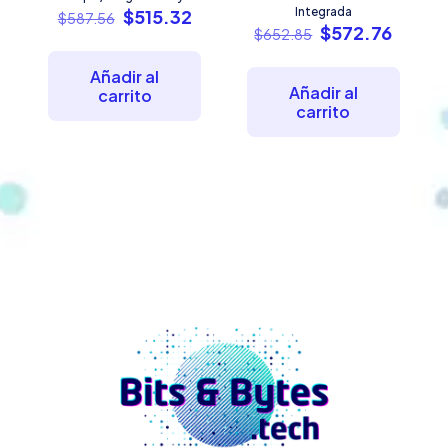
El
El
Integrada
$
515.32
$
587.56
El
El
$
572.76
precio
precio
$
652.85
precio
precio
original
actual
original
actual
era:
es:
Añadir al
era:
es:
$587.56.
$515.32.
Añadir al
carrito
$652.85.
$572.7
carrito