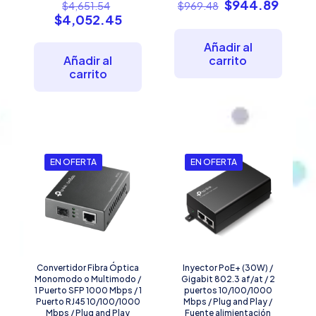
El
El
El
$
944.89
$
4,651.54
$
969.48
precio
precio
preci
El
$
4,052.45
original
original
actual
precio
era:
era:
es:
actual
Añadir al
$4,651.54.
$969.48.
$944.
es:
Añadir al
carrito
$4,052.45.
carrito
EN OFERTA
EN OFERTA
Convertidor Fibra Óptica
Inyector PoE+ (30W) /
Monomodo o Multimodo /
Gigabit 802.3 af/at / 2
1 Puerto SFP 1000 Mbps / 1
puertos 10/100/1000
Puerto RJ45 10/100/1000
Mbps / Plug and Play /
Mbps / Plug and Play
Fuente alimientación