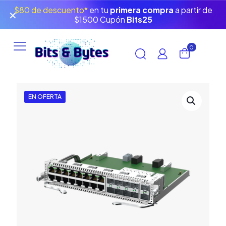
$80 de descuento*
en tu
primera compra
a partir de
✕
$1500 Cupón
Bits25
0
EN OFERTA