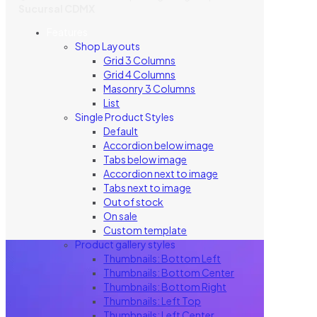
Sucursal CDMX
Features
Shop Layouts
Grid 3 Columns
Grid 4 Columns
Masonry 3 Columns
List
Single Product Styles
Default
Accordion below image
Tabs below image
Accordion next to image
Tabs next to image
Out of stock
On sale
Custom template
Product gallery styles
Thumbnails: Bottom Left
Thumbnails: Bottom Center
Thumbnails: Bottom Right
Thumbnails: Left Top
Thumbnails: Left Center