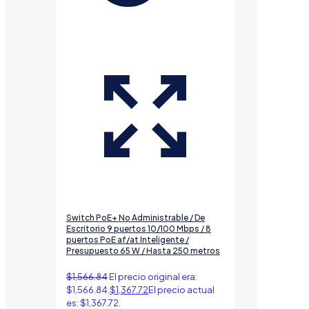
Switch PoE+ No Administrable / De
Escritorio 9 puertos 10/100 Mbps / 8
puertos PoE af/at Inteligente /
Presupuesto 65 W / Hasta 250 metros
$
1,566.84
El precio original era:
$1,566.84.
$
1,367.72
El precio actual
es: $1,367.72.