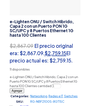
e-Lighten ONU / Switch Hibrido,
Capa 2 con un Puerto PON 1G
SC/UPC y 8 Puertos Ethernet 1G
hasta 100 Clientes
$
2,867.09
El precio original
era: $2,867.09.
$
2,759.15
El
precio actual es: $2,759.15.
11 disponibles
e-Lighten ONU / Switch Hibrido, Capa 2 con un
Puerto PON 1G SC/UPC y 8 Puertos Ethernet 1G
hasta 100 Clientes cantidad
Agregar
Categorías:
Networking
,
Redes e IT
,
Switches
SKU:
RG-NBF2100S-8GT1SC