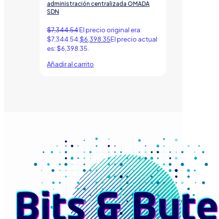
administración centralizada OMADA
SDN
$
7,344.54
El precio original era:
$7,344.54.
$
6,398.35
El precio actual
es: $6,398.35.
Añadir al carrito