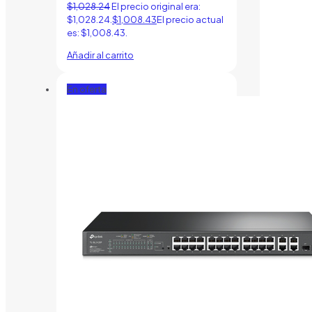
$
1,028.24
El precio original era:
$1,028.24.
$
1,008.43
El precio actual
es: $1,008.43.
Añadir al carrito
En oferta