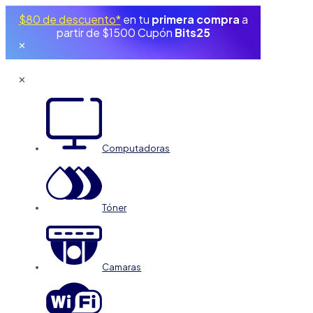
$80 de descuento*
en tu
primera compra
a
partir de $1500 Cupón
Bits25
✕
✕
Computadoras
Tóner
Camaras