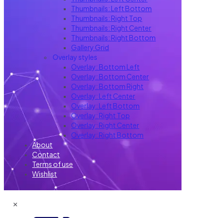
Thumbnails: Left Bottom
Thumbnails: Right Top
Thumbnails: Right Center
Thumbnails: Right Bottom
Gallery Grid
Overlay styles
Overlay: Bottom Left
Overlay: Bottom Center
Overlay: Bottom Right
Overlay: Left Center
Overlay: Left Bottom
Overlay: Right Top
Overlay: Right Center
Overlay: Right Bottom
About
Contact
Terms of use
Wishlist
✕