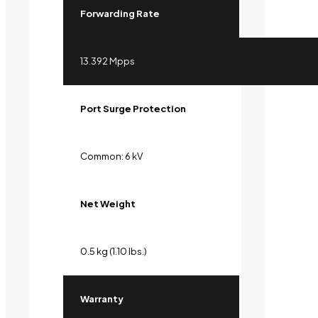
Forwarding Rate
13.392 Mpps
Port Surge Protection
Common: 6 kV
Net Weight
0.5 kg (1.10 lbs.)
Warranty