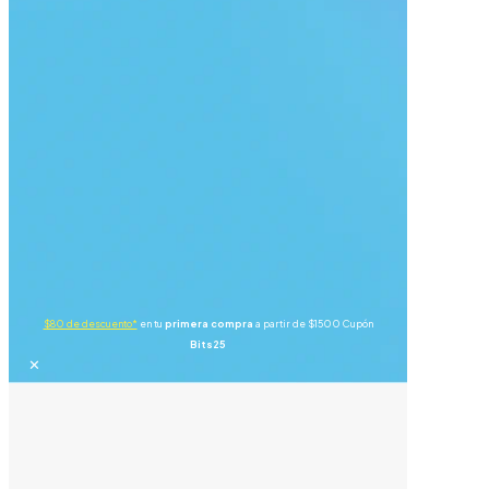
$80 de descuento*
en tu
primera compra
a partir de $1500 Cupón
Bits25
✕