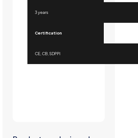
3 years
Certification
CE, CB, SDPPI