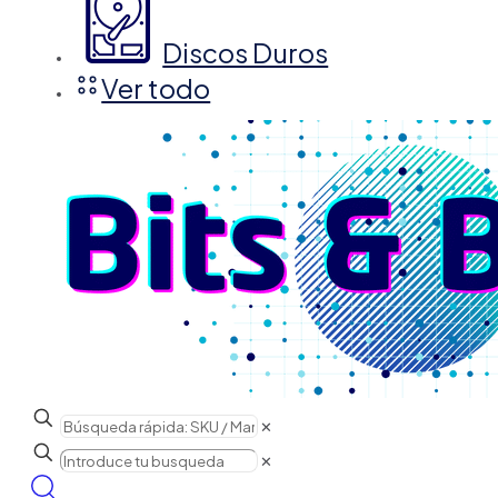
Discos Duros
Ver todo
✕
✕