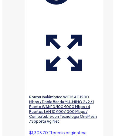
Router inalámbrico WiFi 5 AC 1200
Mbps / Doble Banda MU-MIMO 2×2 / 1
Puerto WAN 10/100/1000 Mbps / 4
Puertos LAN 10/100/1000 Mbps /
Compatuble con Tecnología OneMesh
/ Soporta AgiNet
$
1,305.70
El precio original era: