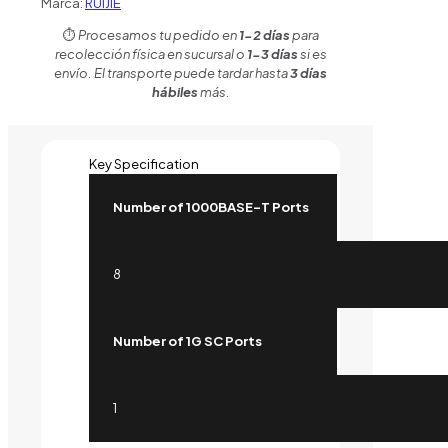
Marca:
RUIJIE
⏱️
Procesamos tu pedido en
1-2 días
para
recolección física en sucursal o
1-3 días
si es
envío. El transporte puede tardar hasta
3 días
hábiles
más.
Key Specification
Number of 1000BASE-T Ports
8
Number of 1G SC Ports
1