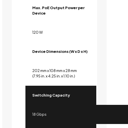
Max. PoE Output Power per
Device
120 W
Device Dimensions (W x D x H)
202 mm x 108 mm x 28 mm
(7.95 in. x 4.25 in. x 1.10 in.)
Switching Capacity
18 Gbps