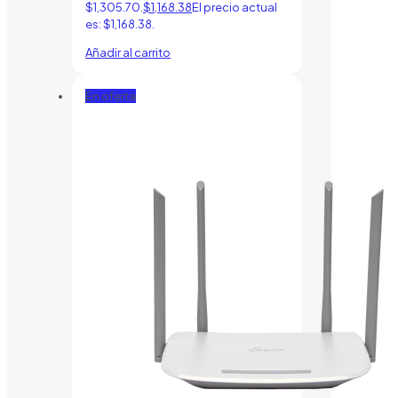
$1,305.70.
$
1,168.38
El precio actual
es: $1,168.38.
Añadir al carrito
En oferta