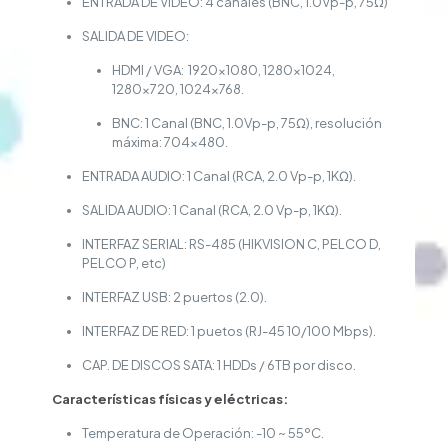
ENTRADA DE VIDEO: 4 canales (BNC, 1.0Vp-p, 75Ω)
SALIDA DE VIDEO:
HDMI / VGA: 1920×1080, 1280×1024,
1280×720, 1024×768.
BNC: 1 Canal (BNC, 1.0Vp-p, 75Ω), resolución
máxima: 704×480.
ENTRADA AUDIO: 1 Canal (RCA, 2.0 Vp-p, 1KΩ).
SALIDA AUDIO: 1 Canal (RCA, 2.0 Vp-p, 1KΩ).
INTERFAZ SERIAL: RS-485 (HIKVISION C, PELCO D,
PELCO P, etc)
INTERFAZ USB: 2 puertos (2.0).
INTERFAZ DE RED: 1 puetos (RJ-45 10/100 Mbps).
CAP. DE DISCOS SATA: 1 HDDs / 6TB por disco.
Características físicas y eléctricas:
Temperatura de Operación: -10 ~ 55ºC.