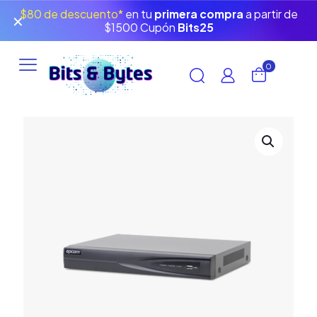
$80 de descuento*
en tu
primera compra
a partir de
✕
$1500 Cupón
Bits25
0