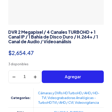
DVR 2 Megapixel / 4 Canales TURBOHD + 1
Canal IP / 1 Bahía de Disco Duro / H.264+ / 1
Canal de Audio / Vídeoanálisis
$
2,654.47
3 disponibles
DVR
Agregar
2
Megapixel
/
4
Cámaras y DVRs HD TurboHD / AHD / HD-
Canales
Categorías:
TVI
,
Videograbadoras Analógicas -
TURBOHD
TurboHD TVI / AHD / CVI
,
Videovigilancia
+
1