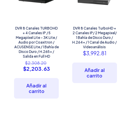
DVR 8 Canales TURBOHD
DVR 8 Canales TurboHD +
+ 4 Canales IP / 5
2 Canales IP/ 2 Megapixel/
Megapíxel Lite – 3K Lite /
1 Bahía de Disco Duro /
Audio por Coaxitron /
H.264+ / 1 Canal de Audio /
ACUSENSE Lite / 1 Bahía de
Videoanálisis
Disco Duro / H.265+ /
$
3,992.81
Salida en Full HD
El
$
2,308.20
precio
El
$
2,203.63
Añadir al
original
precio
carrito
era:
actual
$2,308.20.
es:
Añadir al
$2,203.63.
carrito