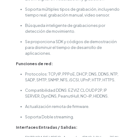
Soporta múltiples tipos de grabación, incluyendo
tiempo real, grabación manual, video sensor.
Búsqueda inteligente de grabaciones por
detección de movimiento.
Se proporciona SDK y códigos de demostración
para disminuir el tiempo de desarrollo de
aplicaciones.
Funciones de red:
Protocolos: TCP/IP, PPPoE, DHCP, DNS, DDNS, NTP,
SADP, SMTP, SNMP, NFS, iSCSI, UPnP, HTTP, HTTPS.
Compatibilidad DDNS: EZVIZ CLOUD P2P, IP
SERVER, DynDNS, PeanutHull, NO-IP, HIDDNS.
Actualización remota de firmware.
Soporta Doble streaming.
Interfaces Entradas / Salidas: