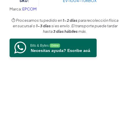
SKU:
EV-1004-TURBOX
Canal
IP
Marca:
EPCOM
/
1
⏱️
Procesamos tu pedido en
1-2 días
para recolección física
Bahía
en sucursal o
1-3 días
si es envío. El transporte puede tardar
de
hasta
3 días hábiles
más.
Disco
Duro
Bits & Bytes
Online
/
Necesitas ayuda? Escribe acá
H.264+
/
1
Canal
de
Audio
/
Vídeoanálisis
cantidad