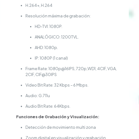
H.264+, H.264
Resolución máxima de grabación:
HD-TVI: 1080P.
ANALÓGICO: 1200TVL.
AHD: 1080p.
IP: 1080P (1 canal)
Frame Rate: 1080p@16IPS, 720p,WD1, 4CIF, VGA,
2CIF, CIF@30IPS
Video Bit Rate: 32 Kbps – 6 Mbps.
Audio: G.711u
Audio Bit Rate: 64Kbps.
Funciones de Grabación y Visualización:
Detección de movimiento multi zona
Zoom digital en visualización y grabación