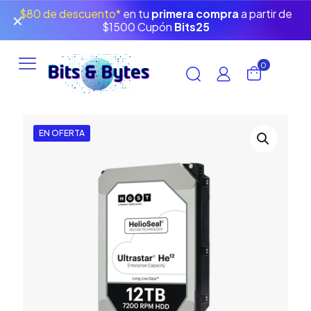
$80 de descuento*
en tu
primera compra
a partir de
✕
$1500 Cupón
Bits25
0
EN OFERTA