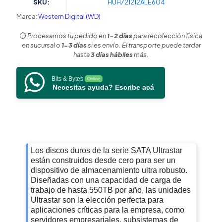
SKU:
HUH721212ALE604
(WD)
/
Marca:
Western Digital (WD)
Serie
Ultrastar
⏱️
Procesamos tu pedido en
1-2 días
para recolección física
/
en sucursal o
1-3 días
si es envío. El transporte puede tardar
Recomendado
hasta
3 días hábiles
más.
para
Data
Bits & Bytes
Online
Center
Necesitas ayuda? Escribe acá
y
NVRs
de
Alta
Capacidad
/
Alto
Los discos duros de la serie SATA Ultrastar
Performace
están construidos desde cero para ser un
cantidad
dispositivo de almacenamiento ultra robusto.
Diseñadas con una capacidad de carga de
trabajo de hasta 550TB por año, las unidades
Ultrastar son la elección perfecta para
aplicaciones críticas para la empresa, como
servidores empresariales, subsistemas de