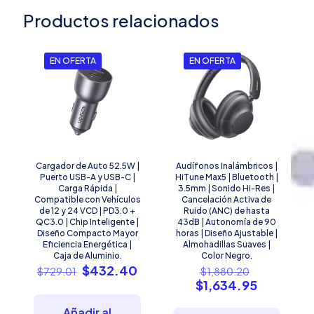
Productos relacionados
EN OFERTA
EN OFERTA
Cargador de Auto 52.5W |
Audífonos Inalámbricos |
Puerto USB-A y USB-C |
HiTune Max5 | Bluetooth |
Carga Rápida |
3.5mm | Sonido Hi-Res |
Compatible con Vehículos
Cancelación Activa de
de 12 y 24 VCD | PD3.0 +
Ruido (ANC) de hasta
QC3.0 | Chip Inteligente |
43dB | Autonomía de 90
Diseño Compacto Mayor
horas | Diseño Ajustable |
Eficiencia Energética |
Almohadillas Suaves |
Caja de Aluminio.
Color Negro.
El
El
El
$
432.40
$
729.01
$
1,880.20
precio
precio
precio
El
$
1,634.95
original
actual
original
precio
era:
es:
era:
actual
Añadir al