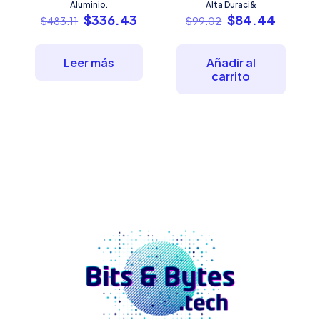
Aluminio.
Alta Duraci&
El
El
El
El
$
336.43
$
84.44
$
483.11
$
99.02
precio
precio
precio
precio
original
actual
original
actual
era:
es:
era:
es:
Leer más
Añadir al
$483.11.
$336.43.
$99.02.
$84.44
carrito