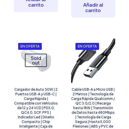
$729.01.
$432.40.
$1,880.20
es:
carrito
Añadir al
$1,634.95
carrito
EN OFERTA
EN OFERTA
Sold
out
Cargador de Auto 30W | 2
Cable USB-A a Micro USB |
Puertos USB-A y USB-C |
2 Metros | Tecnología de
Carga Rápida |
Carga Rápida Qualcomm /
Compatible con Vehículos
QC 3.0/2.0 | Recarga
de 12 y 24 VCD | PD3.0,
hasta 18W | Transmisión
QC4.0, SCP, PPS |
de Datos hasta 480Mbps
Indicador Led | Diseño
| Tecnología de Carga
Compacto | Chip
Segura | Hasta 5,000
Inteligente | Caja de
Flexiones | ABS y PVC de