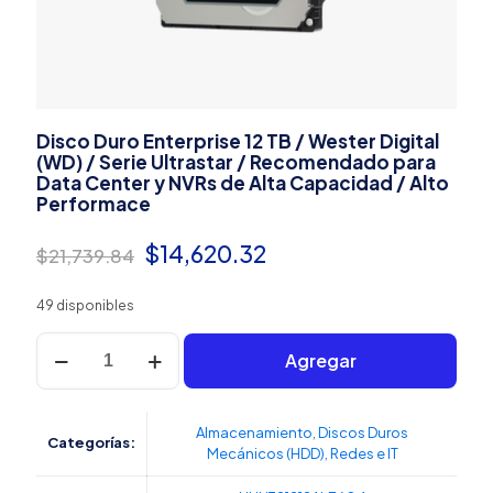
Disco Duro Enterprise 12 TB / Wester Digital
(WD) / Serie Ultrastar / Recomendado para
Data Center y NVRs de Alta Capacidad / Alto
Performace
El
El
$
14,620.32
$
21,739.84
precio
precio
49 disponibles
original
actual
Disco
era:
es:
Agregar
Duro
Enterprise
$21,739.84.
$14,620.32.
12
TB
Almacenamiento
,
Discos Duros
Categorías:
/
Mecánicos (HDD)
,
Redes e IT
Wester
Digital