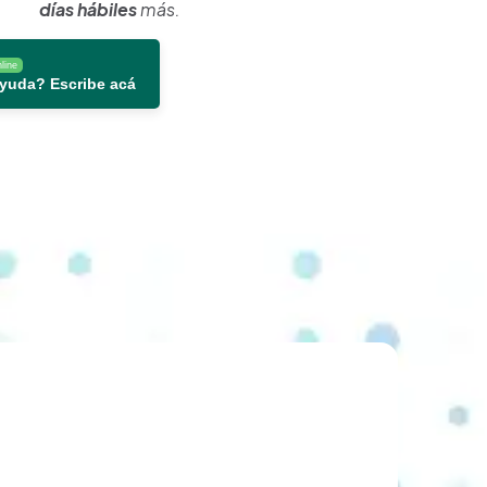
días hábiles
más.
line
ayuda? Escribe acá