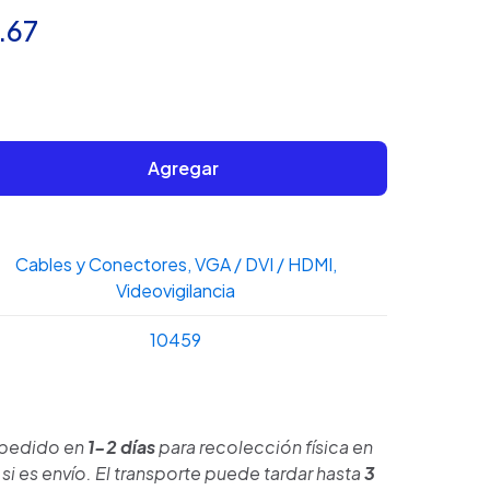
El
.67
io
precio
nal
actual
es:
Agregar
.55.
$272.67.
Cables y Conectores
,
VGA / DVI / HDMI
,
Videovigilancia
10459
 pedido en
1-2 días
para recolección física en
si es envío. El transporte puede tardar hasta
3