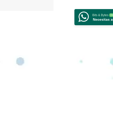
Bits & Bytes
On
Necesitas 