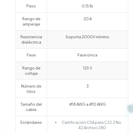
Peso
0,15 lb
Rango de
20 A
amperaje
Resistencia
Soporta 2000V mínimo
dieléctrica
Fase
Fase única
Rango de
125 V
voltaje
Número de
3
hilos
Tamaño del
#18 AWG a #10 AWG
cable
Estándares
Certificación CSA para C22.2 No.
42 Archivo 280