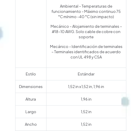
Ambiental – Temperaturas de
funcionamiento – Máximo continuo 75
°C mínimo -40 °C (sin impacto)
Mecánico – Alojamiento de terminales –
#18-10 AWG.
Solo cable de cobre con
soporte
Mecánico – Identificación de terminales
– Terminales identificados de acuerdo
con UL 498 y CSA
Estilo
Estándar
Dimensiones
1,52 in x 1,52 in, 1,96 in
Altura
1,96 in
Largo
1,52 in
Ancho
1,52 in