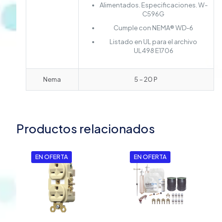
Alimentados.
Especificaciones.
W-
C596G
Cumple con NEMA® WD-6
Listado en UL para el archivo
UL498 E1706
Nema
5 – 20 P
Productos relacionados
EN OFERTA
EN OFERTA