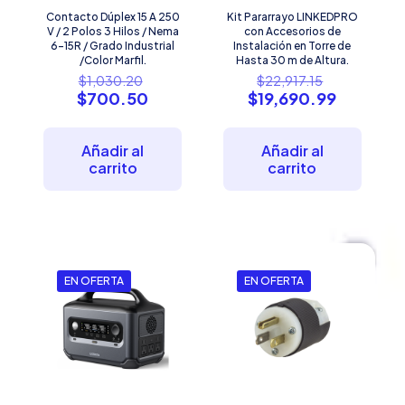
Contacto Dúplex 15 A 250
Kit Pararrayo LINKEDPRO
V / 2 Polos 3 Hilos / Nema
con Accesorios de
6-15R / Grado Industrial
Instalación en Torre de
/Color Marfil.
Hasta 30 m de Altura.
El
El
$
1,030.20
$
22,917.15
precio
precio
El
El
$
700.50
$
19,690.99
original
original
precio
precio
era:
era:
actual
actual
$1,030.20.
$22,917.15
es:
es:
Añadir al
Añadir al
$700.50.
$19,690.
carrito
carrito
EN OFERTA
EN OFERTA