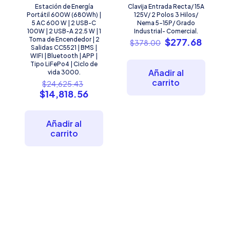
Estación de Energía
Clavija Entrada Recta/ 15A
Portátil 600W (680Wh) |
125V/ 2 Polos 3 Hilos/
5 AC 600 W | 2 USB-C
Nema 5-15P/ Grado
100W | 2 USB-A 22.5 W | 1
Industrial- Comercial.
Toma de Encendedor | 2
El
El
$
277.68
$
378.00
Salidas CC5521 | BMS |
precio
precio
WIFI | Bluetooth | APP |
original
actual
Tipo LiFePo4 | Ciclo de
era:
es:
Añadir al
vida 3000.
$378.00.
$277.6
El
carrito
$
24,625.43
precio
El
$
14,818.56
original
precio
era:
actual
$24,625.43.
es:
Añadir al
$14,818.56.
carrito