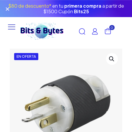
$80 de descuento*
en tu
primera compra
a partir de
✕
$1500 Cupón
Bits25
0
EN OFERTA