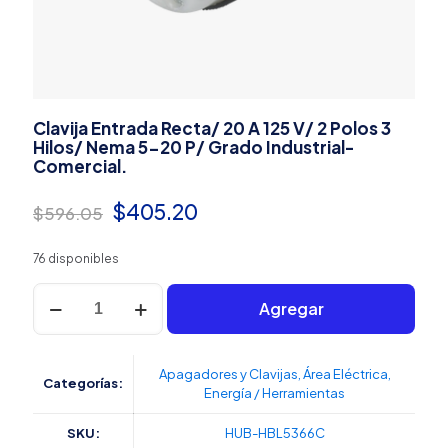
Clavija Entrada Recta/ 20 A 125 V/ 2 Polos 3
Hilos/ Nema 5-20 P/ Grado Industrial-
Comercial.
El
El
$
405.20
$
596.05
precio
precio
76 disponibles
original
actual
Clavija
era:
es:
Agregar
Entrada
Recta/
$596.05.
$405.20.
20
A
Apagadores y Clavijas
,
Área Eléctrica
,
Categorías:
125
Energía / Herramientas
V/
2
SKU:
HUB-HBL5366C
Polos