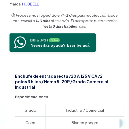
3
Marca:
HUBBELL
Hilos/
Nema
⏱️
Procesamos tu pedido en
1-2 días
para recolección física
5-
en sucursal o
1-3 días
si es envío. El transporte puede tardar
20
hasta
3 días hábiles
más.
P/
Grado
Bits & Bytes
Online
Industrial-
Necesitas ayuda? Escribe acá
Comercial.
cantidad
Enchufe de entrada recta /20 A 125 V CA /2
polos 3 hilos / Nema 5-20P /Grado Comercial –
Industrial
Especificaciones:
Grado
Industrial / Comercial
Color
Blanco y negro