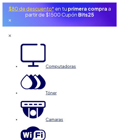
$80 de descuento*
en tu
primera compra
a
partir de $1500 Cupón
Bits25
✕
✕
Computadoras
Tóner
Camaras