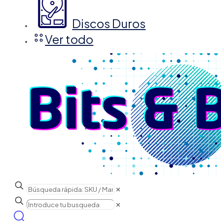
Discos Duros
Ver todo
✕
✕