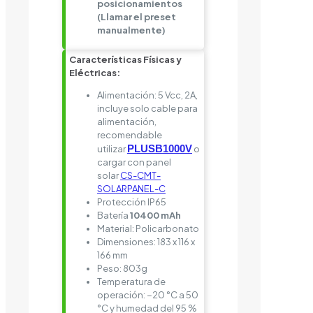
posicionamientos
(Llamar el preset
manualmente)
Características Físicas y
Eléctricas:
Alimentación: 5 Vcc, 2A,
incluye solo cable para
alimentación,
recomendable
PLUSB1000V
utilizar
o
cargar con panel
solar
CS-CMT-
SOLARPANEL-C
Protección IP65
Batería
10400 mAh
Material: Policarbonato
Dimensiones: 183 x 116 x
166 mm
Peso: 803g
Temperatura de
operación: −20 °C a 50
°C y humedad del 95 %