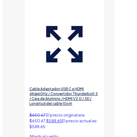
Cable Adaptador USB C a HDMI
4K@60Hz / Convertidor Thunderbolt 3
/ Caja de Aluminio / HDMI V2.0 / 3D /
Longitud del cable 10cm
$
650.67
El precio original era:
$650.67.
$
588.65
El precio actual es:
$588.65.
Añadir al carrito