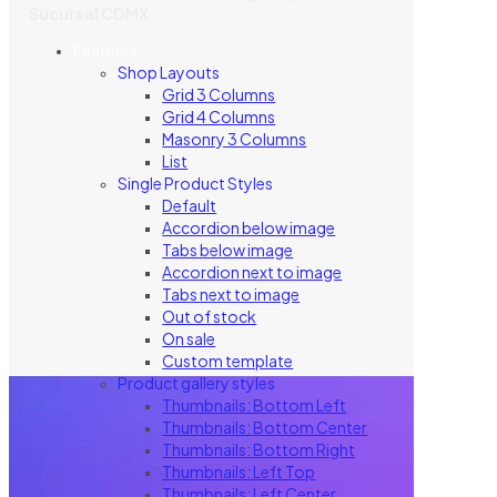
Sucursal CDMX
Features
Shop Layouts
Grid 3 Columns
Grid 4 Columns
Masonry 3 Columns
List
Single Product Styles
Default
Accordion below image
Tabs below image
Accordion next to image
Tabs next to image
Out of stock
On sale
Custom template
Product gallery styles
Thumbnails: Bottom Left
Thumbnails: Bottom Center
Thumbnails: Bottom Right
Thumbnails: Left Top
Thumbnails: Left Center