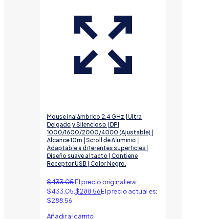
Mouse inalámbrico 2.4 GHz | Ultra
Delgado y Silencioso | DPI
1000/1600/2000/4000 (Ajustable) |
Alcance 10m | Scroll de Aluminio |
Adaptable a diferentes superficies |
Diseño suave al tacto | Contiene
Receptor USB | Color Negro.
$
433.05
El precio original era:
$433.05.
$
288.56
El precio actual es:
$288.56.
Añadir al carrito