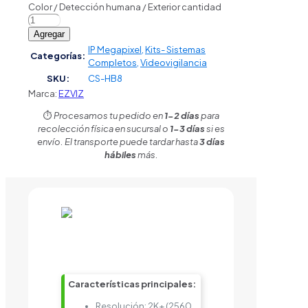
Color / Detección humana / Exterior cantidad
Agregar
IP Megapixel
,
Kits- Sistemas
Categorías:
Completos
,
Videovigilancia
SKU:
CS-HB8
Marca:
EZVIZ
⏱️
Procesamos tu pedido en
1-2 días
para
recolección física en sucursal o
1-3 días
si es
envío. El transporte puede tardar hasta
3 días
hábiles
más.
Características principales:
Resolución: 2K+ (2560