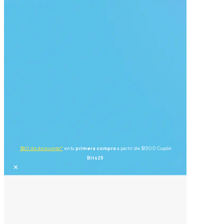
$80 de descuento*
en tu
primera compra
a partir de $1500 Cupón
Bits25
✕