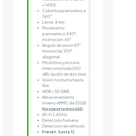
× 1440)
Cobertura panorámica
360°
Lente: 4 mm
Movimiento
panoramico 340°,
inclinacion: 65°
Angulo de vision 83°
Horizontal, 100°
diagonal
Micrófono y bocina
interconstruida (100
dB). (audio de dos vías).
Vision nocturna hasta
15m
WDR / 3D-DNR.
Almacenamiento
interno eMMC de 32GB
No soporta microSD
Wi-Fi 2.4GHz
Detección humana
Deteccion de vehiculo
Preset: hasta 12