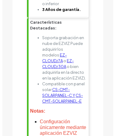
o inferior
3 Años de garantía.
Características
Destacadas:
Soporta grabación en
nube de EZVIZ Puede
adquirir los
modelos
EZ-
CLOUD/7A
o
EZ-
CLOUD/30A
o bien
adquirirla en la directo
en la aplicación EZVIZ).
Compatible con panel
solar
CS-CMT-
SOLARPANEL-C Y
CS-
CMT-SOLARPANEL-E
Notas:
Configuración
únicamente mediante
aplicación EZVIZ