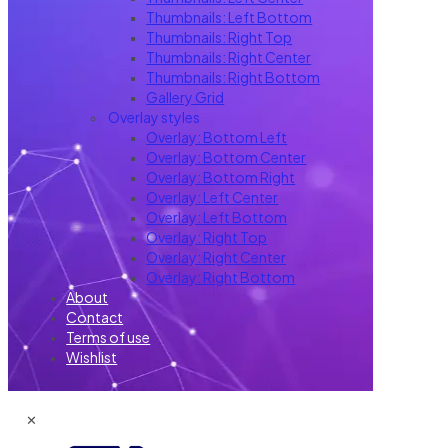
Thumbnails: Left Bottom
Thumbnails: Right Top
Thumbnails: Right Center
Thumbnails: Right Bottom
Gallery Grid
Overlay styles
Overlay: Bottom Left
Overlay: Bottom Center
Overlay: Bottom Right
Overlay: Left Center
Overlay: Left Bottom
Overlay: Right Top
Overlay: Right Center
Overlay: Right Bottom
About
Contact
Terms of use
Wishlist
✕