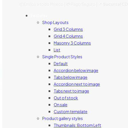
📦Envíos a todo México | 💳 Pago Seguro | 📍
Sucursal C
Features
Shop Layouts
Grid 3 Columns
Grid 4 Columns
Masonry 3 Columns
List
Single Product Styles
Default
Accordion below image
Tabs below image
Accordion next to image
Tabs next to image
Out of stock
On sale
Custom template
Product gallery styles
Thumbnails: Bottom Left