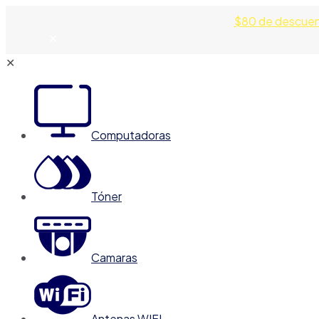
$80 de descue
✕
✕
Computadoras
Tóner
Camaras
Antenas WIFI