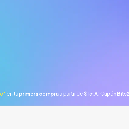
to*
en tu
primera compra
a partir de $1500 Cupón
Bits