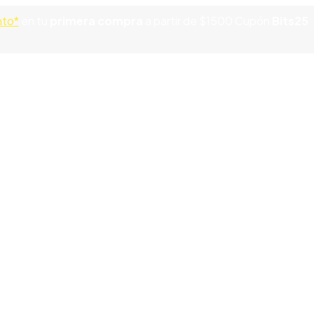
nto*
en tu
primera compra
a partir de $1500 Cupón
Bits25