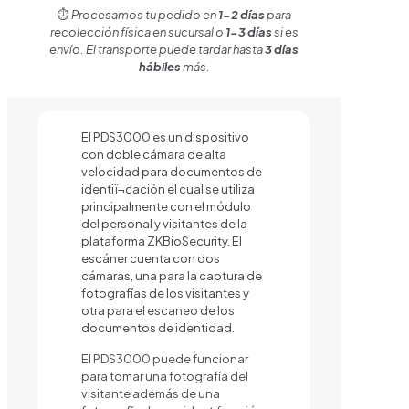
⏱️
Procesamos tu pedido en
1-2 días
para
recolección física en sucursal o
1-3 días
si es
envío. El transporte puede tardar hasta
3 días
hábiles
más.
El PDS3000 es un dispositivo
con doble cámara de alta
velocidad para documentos de
identiï¬cación el cual se utiliza
principalmente con el módulo
del personal y visitantes de la
plataforma ZKBioSecurity. El
escáner cuenta con dos
cámaras, una para la captura de
fotografías de los visitantes y
otra para el escaneo de los
documentos de identidad.
El PDS3000 puede funcionar
para tomar una fotografía del
visitante además de una