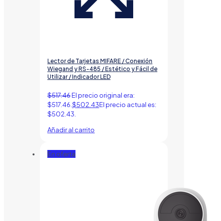
Lector de Tarjetas MIFARE / Conexión
Wiegand y RS-485 / Estético y Fácil de
Utilizar / Indicador LED
$
517.46
El precio original era:
$517.46.
$
502.43
El precio actual es:
$502.43.
Añadir al carrito
En oferta