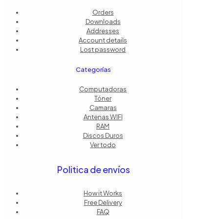
Orders
Downloads
Addresses
Account details
Lost password
Categorías
Computadoras
Tóner
Camaras
Antenas WIFI
RAM
Discos Duros
Ver todo
Politica de envíos
How it Works
Free Delivery
FAQ