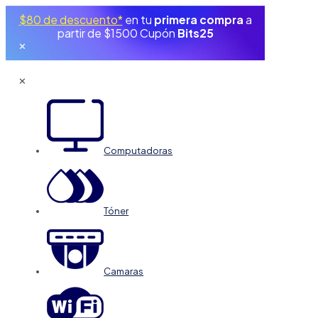
$80 de descuento*
en tu
primera compra
a
partir de $1500 Cupón
Bits25
✕
✕
Computadoras
Tóner
Camaras