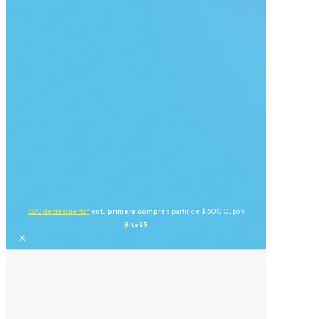
$80 de descuento*
en tu
primera compra
a partir de $1500 Cupón
Bits25
✕