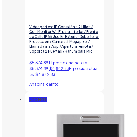
Videoportero IP Conexión a 2 Hilos /
Con Monitor Wi-Fi para Interior / Frente
de Calle IP65 Uso En Exterior Debe Tener
Protección / Cámara 3 Megapíxel /
Llamada a la App / Apertura remota /
Soporta 2 Puertas / Ranura para Mic
$
5,374.89
El precio original era:
$5,374.89.
$
4,842.83
El precio actual
es: $4,842.83.
Añadir al carrito
En oferta