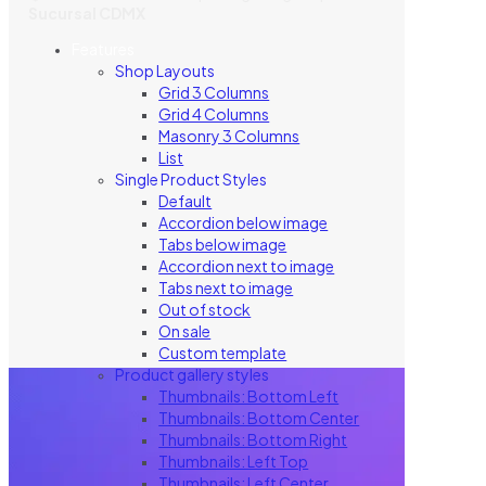
Sucursal CDMX
Features
Shop Layouts
Grid 3 Columns
Grid 4 Columns
Masonry 3 Columns
List
Single Product Styles
Default
Accordion below image
Tabs below image
Accordion next to image
Tabs next to image
Out of stock
On sale
Custom template
Product gallery styles
Thumbnails: Bottom Left
Thumbnails: Bottom Center
Thumbnails: Bottom Right
Thumbnails: Left Top
Thumbnails: Left Center