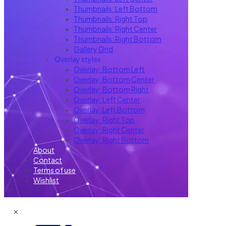
Thumbnails: Left Bottom
Thumbnails: Right Top
Thumbnails: Right Center
Thumbnails: Right Bottom
Gallery Grid
Overlay styles
Overlay: Bottom Left
Overlay: Bottom Center
Overlay: Bottom Right
Overlay: Left Center
Overlay: Left Bottom
Overlay: Right Top
Overlay: Right Center
Overlay: Right Bottom
About
Contact
Terms of use
Wishlist
✕