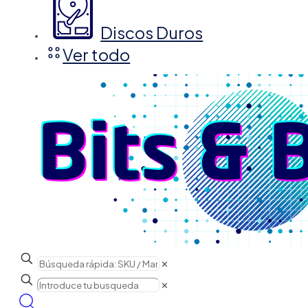
Discos Duros
Ver todo
✕
✕