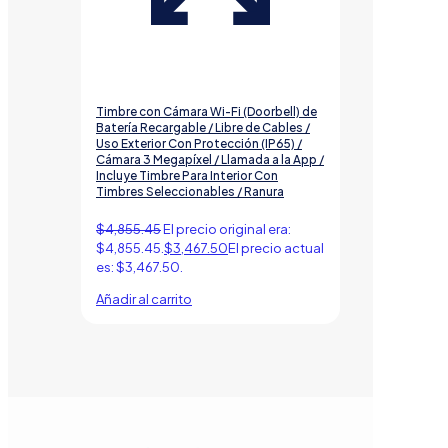
Timbre con Cámara Wi-Fi (Doorbell) de
Batería Recargable / Libre de Cables /
Uso Exterior Con Protección (IP65) /
Cámara 3 Megapíxel / Llamada a la App /
Incluye Timbre Para Interior Con
Timbres Seleccionables / Ranura
$
4,855.45
El precio original era:
$4,855.45.
$
3,467.50
El precio actual
es: $3,467.50.
Añadir al carrito