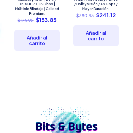
True HD 7.1 | 18 Gbps |
/ Dolby Visión / 48 Gbps /
Múltiple Blindaje | Calidad
Mayor Duración.
Premium.
El
El
$
241.12
$
380.83
El
El
$
153.85
precio
precio
$
176.92
precio
precio
original
actual
original
actual
era:
es:
Añadir al
era:
es:
$380.83.
$241.1
Añadir al
carrito
$176.92.
$153.85.
carrito