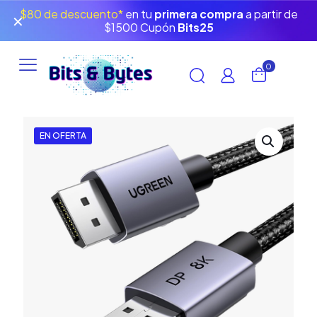
$80 de descuento*
en tu
primera compra
a partir de
✕
$1500 Cupón
Bits25
0
EN OFERTA