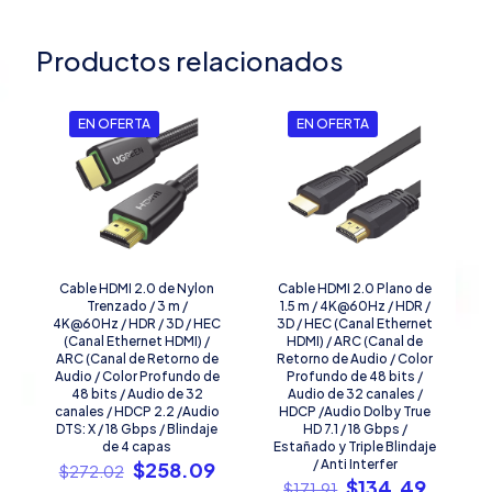
Productos relacionados
EN OFERTA
EN OFERTA
Cable HDMI 2.0 de Nylon
Cable HDMI 2.0 Plano de
Trenzado / 3 m /
1.5 m / 4K@60Hz / HDR /
4K@60Hz / HDR / 3D / HEC
3D / HEC (Canal Ethernet
(Canal Ethernet HDMI) /
HDMI) / ARC (Canal de
ARC (Canal de Retorno de
Retorno de Audio / Color
Audio / Color Profundo de
Profundo de 48 bits /
48 bits / Audio de 32
Audio de 32 canales /
canales / HDCP 2.2 /Audio
HDCP /Audio Dolby True
DTS: X / 18 Gbps / Blindaje
HD 7.1 / 18 Gbps /
de 4 capas
Estañado y Triple Blindaje
El
El
/ Anti Interfer
$
258.09
$
272.02
El
El
$
134.49
precio
precio
$
171.91