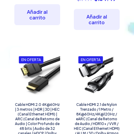
precio
precio
original
actual
original
actual
era:
es:
Añadir al
era:
es:
$272.02.
$258.09.
Añadir al
carrito
$171.91.
$134.4
carrito
EN OFERTA
EN OFERTA
Cable HDMI 2.0 4K@60Hz
Cable HDMI 2.1 de Nylon
| 3 metros | HDR | 3D | HEC
Trenzado / 1 Metro /
(Canal Ethernet HDMI) |
8K@60Hz/4K@120Hz /
ARC (Canal de Retorno de
eARC (Canal de Retorno
Audio | Color Profundo de
de Audio / HDR10+ / VVR /
48 bits | Audio de 32
HEC (Canal Ethernet HDMI)
canales | HDCP | Dolby
/ ALLM / 3D / Dolby Atmos