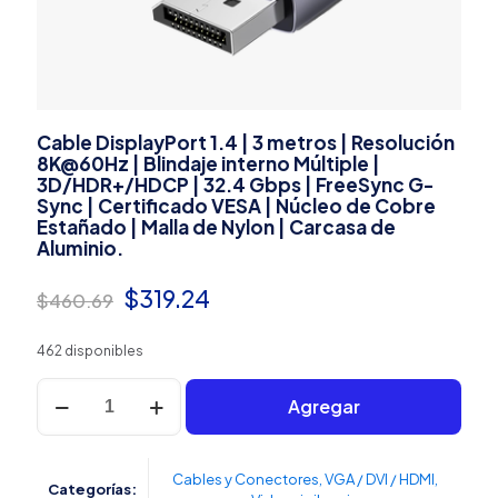
Cable DisplayPort 1.4 | 3 metros | Resolución
8K@60Hz | Blindaje interno Múltiple |
3D/HDR+/HDCP | 32.4 Gbps | FreeSync G-
Sync | Certificado VESA | Núcleo de Cobre
Estañado | Malla de Nylon | Carcasa de
Aluminio.
El
El
$
319.24
$
460.69
precio
precio
462 disponibles
original
actual
Cable
era:
es:
Agregar
DisplayPort
1.4
$460.69.
$319.24.
|
3
Cables y Conectores
,
VGA / DVI / HDMI
,
Categorías:
metros