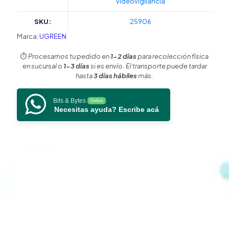
Videovigilancia
|
Resolución
SKU:
25906
8K@60Hz
|
Marca:
UGREEN
Blindaje
interno
⏱️
Procesamos tu pedido en
1-2 días
para recolección física
Múltiple
en sucursal o
1-3 días
si es envío. El transporte puede tardar
|
hasta
3 días hábiles
más.
3D/HDR+/HDCP
|
Bits & Bytes
Online
32.4
Necesitas ayuda? Escribe acá
Gbps
|
FreeSync
G-
Sync
|
Certificado
VESA
|
Núcleo
de
Cobre