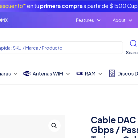
escuento*
en tu
primera compra
a partir de $1500 Cu
CDMX
Features
About
Searc
aras
Antenas WIFI
RAM
Discos 
Cable DAC 
Gbps / Pas