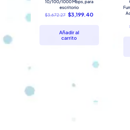
10/100/1000 Mbps, para
escritorio
Fun
Ad
El
El
$
3,199.40
$
3,672.27
precio
precio
original
actual
Añadir al
era:
es:
carrito
$3,672.27.
$3,199.40.