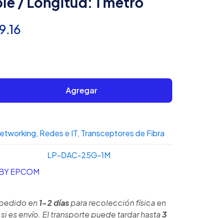
le / Longitud: 1 metro
El
9.16
cio
precio
inal
actual
es:
Agregar
92.63.
$659.16.
etworking
,
Redes e IT
,
Transceptores de Fibra
LP-DAC-25G-1M
 BY EPCOM
 pedido en
1-2 días
para recolección física en
si es envío. El transporte puede tardar hasta
3