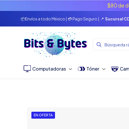
$80 de d
📦Envíos a todo México | 💳 Pago Seguro | 📍
Sucursal 
Computadoras
Tóner
Cam
EN OFERTA