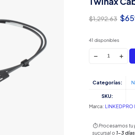
Twinax Cab
El
$
65
$
1,292.63
pre
orig
41 disponibles
era:
Cable
DAC
$1,2
SFP28
de
25
Categorías:
N
Gbps
a
SKU:
25
Marca:
LINKEDPRO
Gbps
/
Passive
⏱️
Procesamos tu
Direct
sucursal o
1-3 días