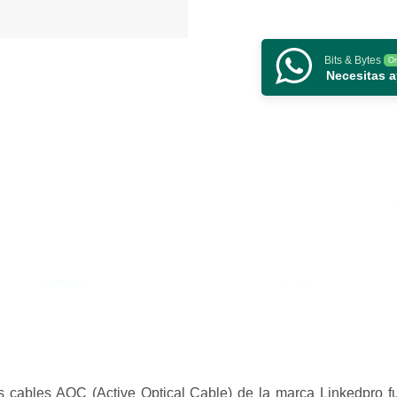
Attach
Copper
Twinax
Bits & Bytes
On
Cable
Necesitas 
/
Longitud:
1
metro
cantidad
s cables AOC (Active Optical Cable) de la
marca Linkedpro f