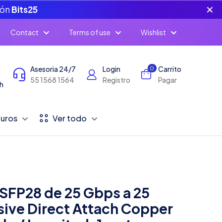
✕
pón
Bits25
Contact
Terms of use
Wishlist
Asesoria 24/7
Login
Carrito
0
55 1568 1564
Registro
Pagar
h
Duros
Ver todo
SFP28 de 25 Gbps a 25
sive Direct Attach Copper