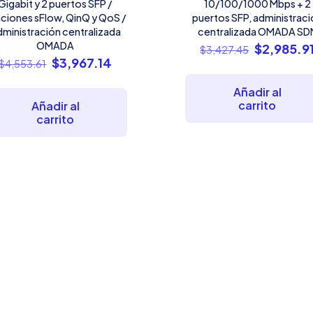
Gigabit y 2 puertos SFP /
10/100/1000 Mbps + 2
ciones sFlow, QinQ y QoS /
puertos SFP, administrac
ministración centralizada
centralizada OMADA SD
OMADA
El
$
2,985.9
$
3,427.45
El
El
$
3,967.14
precio
$
4,553.61
precio
precio
original
Añadir al
original
actual
era:
carrito
Añadir al
era:
es:
$3,427.45
carrito
$4,553.61.
$3,967.14.