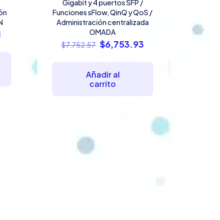
Gigabit y 4 puertos SFP /
ión
Funciones sFlow, QinQ y QoS /
N
Administración centralizada
OMADA
El
1
El
El
$
6,753.93
precio
$
7,752.57
precio
precio
actual
original
actual
es:
Añadir al
era:
es:
.
$2,985.91.
carrito
$7,752.57.
$6,753.93.