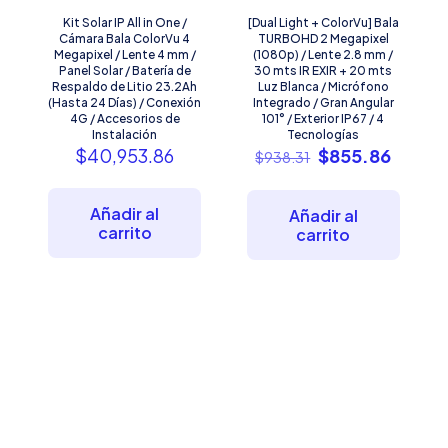
Kit Solar IP All in One /
[Dual Light + ColorVu] Bala
Cámara Bala ColorVu 4
TURBOHD 2 Megapixel
Megapixel / Lente 4 mm /
(1080p) / Lente 2.8 mm /
Panel Solar / Batería de
30 mts IR EXIR + 20 mts
Respaldo de Litio 23.2Ah
Luz Blanca / Micrófono
(Hasta 24 Días) / Conexión
Integrado / Gran Angular
4G / Accesorios de
101° / Exterior IP67 / 4
Instalación
Tecnologías
El
El
$
40,953.86
$
855.86
$
938.31
precio
precio
original
actual
era:
es:
Añadir al
Añadir al
$938.31.
$855.8
carrito
carrito