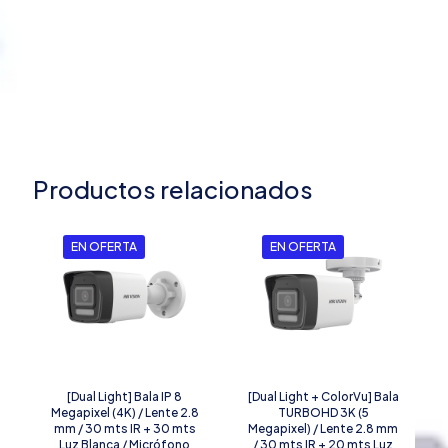
Productos relacionados
EN OFERTA
EN OFERTA
[Dual Light] Bala IP 8
[Dual Light + ColorVu] Bala
Megapixel (4K) / Lente 2.8
TURBOHD 3K (5
mm / 30 mts IR + 30 mts
Megapixel) / Lente 2.8 mm
Luz Blanca / Micrófono
/ 30 mts IR + 20 mts Luz