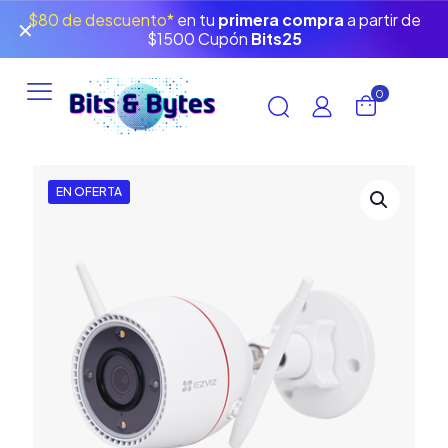
$80 de descuento*
en tu
primera compra
a partir de
✕
$1500 Cupón
Bits25
0
EN OFERTA