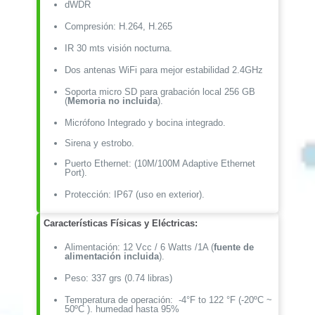
Para
dWDR
Memoria
Compresión: H.264, H.265
/
Uso
IR 30 mts visión nocturna.
en
Exterior
Dos antenas WiFi para mejor estabilidad 2.4GHz
cantidad
Soporta micro SD para grabación local 256 GB
(
Memoria no incluida
).
Micrófono Integrado y bocina integrado.
Sirena y estrobo.
Puerto Ethernet: (10M/100M Adaptive Ethernet
Port).
Protección: IP67 (uso en exterior).
Características Físicas y Eléctricas:
Alimentación: 12 Vcc / 6 Watts /1A (
fuente de
alimentación incluida
).
Peso: 337 grs (0.74 libras)
Temperatura de operación: -4°F to 122 °F (-20ºC ~
50ºC ). humedad hasta 95%