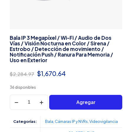
Bala IP 3 Megapíxel / Wi-Fi / Audio de Dos
Vías / Visión Nocturna en Color / Sirena /
Estrobo / Detección de movimiento /
Notificación Push / Ranura Para Memoria /
Uso en Exterior
El
El
$
1,670.64
$
2,284.97
precio
precio
36 disponibles
original
actual
Bala
era:
es:
Agregar
IP
3
$2,284.97.
$1,670.64.
Megapíxel
/
Categorías:
Bala
,
Cámaras IP y NVRs
,
Videovigilancia
Wi-
Fi