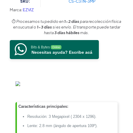
SKU:
CS-C3TN-3MP
/
Audio
Marca:
EZVIZ
de
Dos
⏱️
Procesamos tu pedido en
1-2 días
para recolección física
Vías
en sucursal o
1-3 días
si es envío. El transporte puede tardar
/
hasta
3 días hábiles
más.
Visión
Nocturna
Bits & Bytes
Online
en
Necesitas ayuda? Escribe acá
Color
/
Sirena
/
Estrobo
/
Detección
de
movimiento
/
Características principales:
Notificación
Resolución: 3 Megapixel ( 2304 x 1296).
Push
/
Lente: 2.8 mm (ángulo de apertura 109º).
Ranura