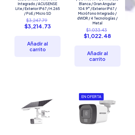
Integrado / ACUSENSE
Blanca / Gran Angular
Lite / Exterior IP67 / H.265
104.9° / Exterior IP67 /
/ PoE / Micro SD
Micrófono Integrado /
El
dWDR / 4 Tecnologías /
$
3,247.79
Metal
precio
El
$
3,214.73
El
$
1,033.43
original
precio
precio
El
$
1,022.48
era:
actual
original
precio
$3,247.79.
es:
Añadir al
era:
actual
$3,214.73.
carrito
$1,033.43
es:
Añadir al
$1,022.4
carrito
EN OFERTA