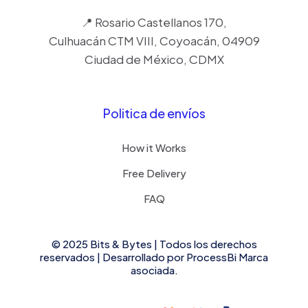
📍 Rosario Castellanos 170,
Culhuacán CTM VIII, Coyoacán, 04909
Ciudad de México, CDMX
Politica de envíos
How it Works
Free Delivery
FAQ
✕
Producto
Kit de Transceptores (Baluns) con
© 2025 Bits & Bytes | Todos los derechos
Terminal PUSH SUPERIOR PIG TAIL en ambos
reservados | Desarrollado por
ProcessBi
Marca
conectores, Resolución 4K , Cable flexible
asociada.
COAXIAL Blindado / COAXITRON / AUDIO POR
COAXITRON /Conector 100% COBRE /
Calidad PREMIUM
Se ha comprado 5 veces