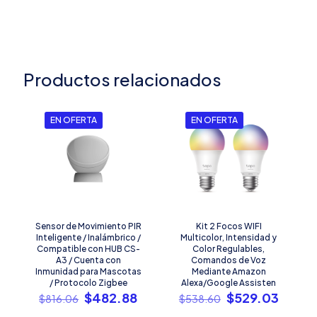
Productos relacionados
EN OFERTA
EN OFERTA
Sensor de Movimiento PIR
Kit 2 Focos WIFI
Inteligente / Inalámbrico /
Multicolor, Intensidad y
Compatible con HUB CS-
Color Regulables,
A3 / Cuenta con
Comandos de Voz
Inmunidad para Mascotas
Mediante Amazon
/ Protocolo Zigbee
Alexa/Google Assisten
El
El
El
El
$
482.88
$
529.03
$
816.06
$
538.60
precio
precio
precio
precio