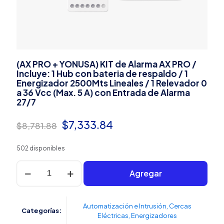
(AX PRO + YONUSA) KIT de Alarma AX PRO /
Incluye: 1 Hub con bateria de respaldo / 1
Energizador 2500Mts Lineales / 1 Relevador 0
a 36 Vcc (Max. 5 A) con Entrada de Alarma
27/7
El
El
$
7,333.84
$
8,781.88
precio
precio
502 disponibles
original
actual
(AX
era:
es:
Agregar
PRO
+
$8,781.88.
$7,333.84.
YONUSA)
KIT
Automatización e Intrusión
,
Cercas
Categorías:
de
Eléctricas
,
Energizadores
Alarma