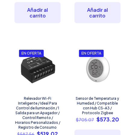
original
actual
original
actual
era:
es:
era:
es:
Añadir al
Añadir al
$816.06.
$482.88.
$538.60.
$529.
carrito
carrito
EN OFERTA
EN OFERTA
Relevador Wi-Fi
Sensor de Temperatura y
Inteligente / Ideal Para
Humedad / Compatible
Control de Iluminación / 1
con Hub CS-A3 /
Salida para un Apagador /
Protocolo Zigbee
Control Remoto /
El
El
$
573.20
$
705.07
Horarios Personalizados /
precio
preci
Registro de Consumo
original
actual
El
El
$
519.02
$
587.56