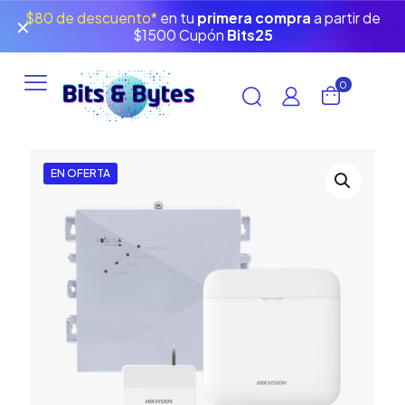
$80 de descuento*
en tu
primera compra
a partir de
✕
$1500 Cupón
Bits25
0
EN OFERTA