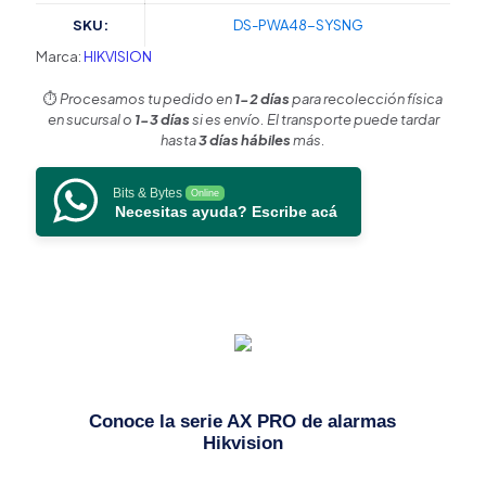
AX
SKU:
DS-PWA48-SYSNG
PRO
/
Marca:
HIKVISION
Incluye:
1
⏱️
Procesamos tu pedido en
1-2 días
para recolección física
Hub
en sucursal o
1-3 días
si es envío. El transporte puede tardar
con
hasta
3 días hábiles
más.
bateria
de
Bits & Bytes
Online
respaldo
Necesitas ayuda? Escribe acá
/
1
Energizador
2500Mts
Lineales
/
1
Relevador
0
a
Conoce la serie AX PRO de alarmas
36
Hikvision
Vcc
(Max.