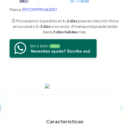
SKU:
SF-774HW
4in
+
Marca:
EPCOM PROAUDIO
1.5in
|
⏱️
Procesamos tu pedido en
1-2 días
para recolección física
2.5W
en sucursal o
1-3 días
si es envío. El transporte puede tardar
-
hasta
3 días hábiles
más.
20W
|
Bits & Bytes
Online
Para
Necesitas ayuda? Escribe acá
Sistemas
70/100V
y
8
ohms
|
Material
ABS
|
Rejilla
y
Bracket
de
Caracteristicas
Metal