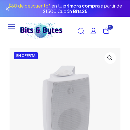
$80 de descuento*
en tu
primera compra
a partir de
✕
$1500 Cupón
Bits25
0
EN OFERTA