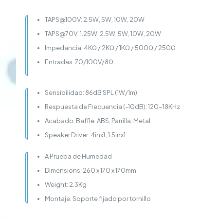
|
Color
TAPS@100V: 2.5W, 5W, 10W, 20W
Blanco
cantidad
TAPS@70V: 1.25W, 2.5W, 5W, 10W, 20W
Impedancia: 4KΩ / 2KΩ / 1KΩ / 500Ω / 250Ω
Entradas: 70/100V/8Ω
Sensibilidad: 86dB SPL (1W/1m)
Respuesta de Frecuencia (-10dB): 120-18KHz
Acabado: Baffle: ABS, Parrilla: Metal
Speaker Driver: 4inx1; 1.5inx1
A Prueba de Humedad
Dimensions: 260 x 170 x 170mm
Weight: 2.3Kg
Montaje: Soporte fijado por tornillo