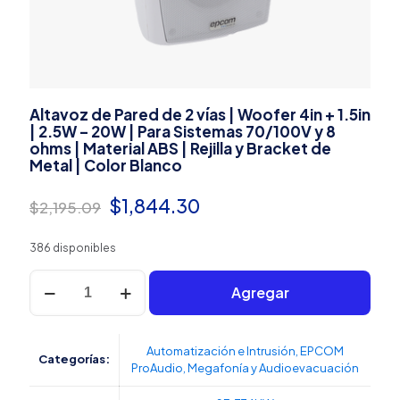
Altavoz de Pared de 2 vías | Woofer 4in + 1.5in
| 2.5W – 20W | Para Sistemas 70/100V y 8
ohms | Material ABS | Rejilla y Bracket de
Metal | Color Blanco
El
El
$
1,844.30
$
2,195.09
precio
precio
386 disponibles
original
actual
Altavoz
era:
es:
Agregar
de
Pared
$2,195.09.
$1,844.30.
de
2
Automatización e Intrusión
,
EPCOM
Categorías:
vías
ProAudio
,
Megafonía y Audioevacuación
|
Woofer