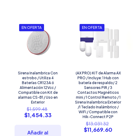
EN OFERTA
EN OFERTA
Sirena Inalambrica Con
(AX PRO) KIT de Alarma AX
estrobo / Utiliza 4
PRO / Incluye: 1 Hub con
Baterías CR123A ó
batería de respaldo/ 2
Alimentación 12Vcc /
Sensores PIR / 3
Compatible con Kit de
Contactos Magnéticos
alarmas CS-B1 / Uso en
mini / 1 Control Remoto / 1
Exterior
Sirena Inalambrica Exterior
El
/1 Teclado Inalámbrico /
$
1,599.48
WiFi / Compatible con
precio
El
$
1,454.33
Hik-Connect P2P
original
precio
El
$
13,031.32
era:
actual
precio
El
$
11,669.60
$1,599.48.
es:
Añadir al
original
precio