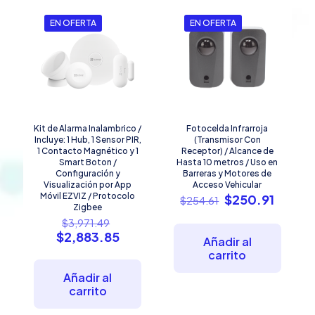
EN OFERTA
EN OFERTA
Kit de Alarma Inalambrico /
Fotocelda Infrarroja
Incluye: 1 Hub, 1 Sensor PIR,
(Transmisor Con
1 Contacto Magnético y 1
Receptor) / Alcance de
Smart Boton /
Hasta 10 metros / Uso en
Configuración y
Barreras y Motores de
Visualización por App
Acceso Vehicular
Móvil EZVIZ / Protocolo
El
El
$
250.91
$
254.61
Zigbee
precio
precio
El
$
3,971.49
original
actual
precio
El
$
2,883.85
era:
es:
Añadir al
original
precio
$254.61.
$250.9
carrito
era:
actual
$3,971.49.
es:
Añadir al
$2,883.85.
carrito